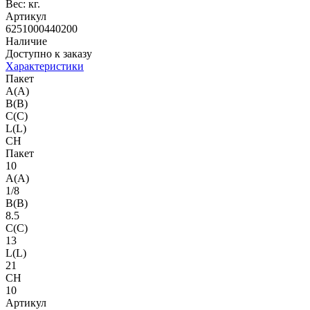
Вес:
кг.
Артикул
6251000440200
Наличие
Доступно к заказу
Характеристики
Пакет
A(A)
B(B)
C(C)
L(L)
CH
Пакет
10
A(A)
1/8
B(B)
8.5
C(C)
13
L(L)
21
CH
10
Артикул