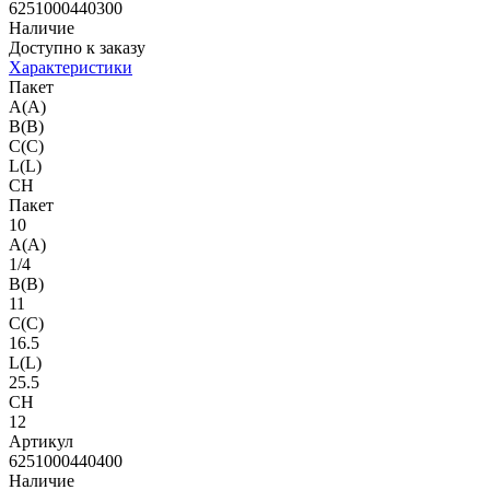
6251000440300
Наличие
Доступно к заказу
Характеристики
Пакет
A(A)
B(B)
C(C)
L(L)
CH
Пакет
10
A(A)
1/4
B(B)
11
C(C)
16.5
L(L)
25.5
CH
12
Артикул
6251000440400
Наличие