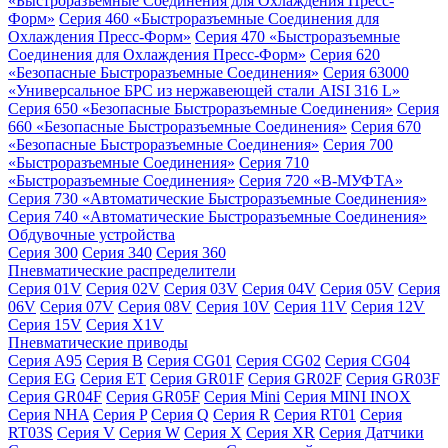
«Быстроразъемные Соединения для Охлаждения Пресс-
Форм»
Серия 460 «Быстроразъемные Соединения для
Охлаждения Пресс-Форм»
Серия 470 «Быстроразъемные
Соединения для Охлаждения Пресс-Форм»
Серия 620
«Безопасные Быстроразъемные Соединения»
Серия 63000
«Универсальное БРС из нержавеющей стали AISI 316 L»
Серия 650 «Безопасные Быстроразъемные Соединения»
Серия
660 «Безопасные Быстроразъемные Соединения»
Серия 670
«Безопасные Быстроразъемные Соединения»
Серия 700
«Быстроразъемные Соединения»
Серия 710
«Быстроразъемные Соединения»
Серия 720 «B-МУФТА»
Серия 730 «Автоматические Быстроразъемные Соединения»
Серия 740 «Автоматические Быстроразъемные Соединения»
Обдувочные устройства
Серия 300
Серия 340
Серия 360
Пневматические распределители
Серия 01V
Серия 02V
Серия 03V
Серия 04V
Серия 05V
Серия
06V
Серия 07V
Серия 08V
Серия 10V
Серия 11V
Серия 12V
Серия 15V
Серия X1V
Пневматические приводы
Серия A95
Серия B
Серия CG01
Серия CG02
Серия CG04
Серия EG
Серия ET
Серия GR01F
Серия GR02F
Серия GR03F
Серия GR04F
Серия GR05F
Серия Mini
Серия MINI INOX
Серия NHA
Серия P
Серия Q
Серия R
Серия RT01
Серия
RT03S
Серия V
Серия W
Серия X
Серия XR
Серия Датчики