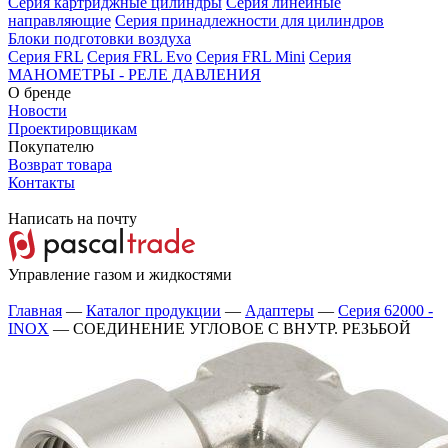
Серия картриджные цилиндры
Серия линейные
направляющие
Серия принадлежности для цилиндров
Блоки подготовки воздуха
Серия FRL
Серия FRL Evo
Серия FRL Mini
Серия
МАНОМЕТРЫ - РЕЛЕ ДАВЛЕНИЯ
О бренде
Новости
Проектировщикам
Покупателю
Возврат товара
Контакты
Написать на почту
Управление газом и жидкостями
Главная
—
Каталог продукции
—
Адаптеры
—
Серия 62000 -
INOX
—
СОЕДИНЕНИЕ УГЛОВОЕ С ВНУТР. РЕЗЬБОЙ