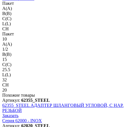
Пакет
A(A)
B(B)
C(C)
L(L)
CH
Пакет
10
A(A)
1/2
B(B)
15
C(C)
25.5
L(L)
32
CH
20
Похожие товары
Артикул:
62355_STEEL
62355_STEEL
АДАПТЕР ШЛАНГОВЫЙ УГЛОВОЙ, С НАР.
РЕЗЬБОЙ
Заказать
Серия 62000 - INOX
Артикул:
62020_STEEL