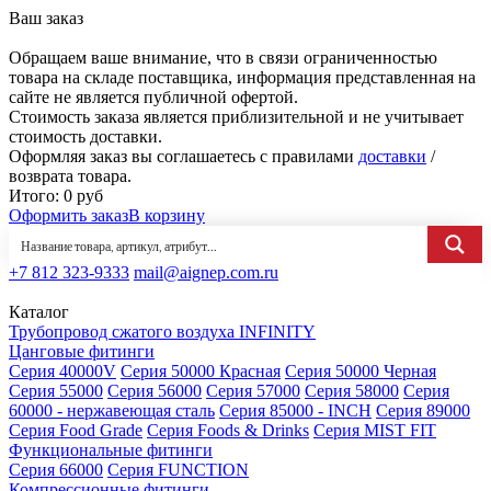
Ваш заказ
Обращаем ваше внимание, что в связи ограниченностью
товара на складе поставщика, информация представленная на
сайте не является публичной офертой.
Стоимость заказа является приблизительной и не учитывает
стоимость доставки.
Оформляя заказ вы соглашаетесь с правилами
доставки
/
возврата товара.
Итого:
0
руб
Оформить заказ
В корзину
+7 812 323-9333
mail@aignep.com.ru
Каталог
Трубопровод сжатого воздуха INFINITY
Цанговые фитинги
Серия 40000V
Серия 50000 Красная
Серия 50000 Черная
Серия 55000
Серия 56000
Серия 57000
Серия 58000
Серия
60000 - нержавеющая сталь
Серия 85000 - INCH
Серия 89000
Серия Food Grade
Серия Foods & Drinks
Серия MIST FIT
Функциональные фитинги
Серия 66000
Серия FUNCTION
Компрессионные фитинги