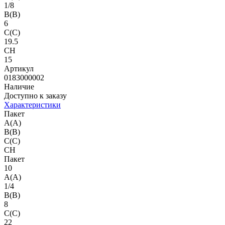
1/8
B(B)
6
C(C)
19.5
CH
15
Артикул
0183000002
Наличие
Доступно к заказу
Характеристики
Пакет
A(A)
B(B)
C(C)
CH
Пакет
10
A(A)
1/4
B(B)
8
C(C)
22