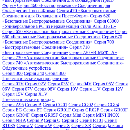
«Быстроразъемные Соединения для Охлаждения Пресс-
Форм»
Серия 460 «Быстроразъемные Соединения для
Охлаждения Пресс-Форм»
Серия 470 «Быстроразъемные
Соединения для Охлаждения Пресс-Форм»
Серия 620
«Безопасные Быстроразъемные Соединения»
Серия 63000
«Универсальное БРС из нержавеющей стали AISI 316 L»
Серия 650 «Безопасные Быстроразъемные Соединения»
Серия
660 «Безопасные Быстроразъемные Соединения»
Серия 670
«Безопасные Быстроразъемные Соединения»
Серия 700
«Быстроразъемные Соединения»
Серия 710
«Быстроразъемные Соединения»
Серия 720 «B-МУФТА»
Серия 730 «Автоматические Быстроразъемные Соединения»
Серия 740 «Автоматические Быстроразъемные Соединения»
Обдувочные устройства
Серия 300
Серия 340
Серия 360
Пневматические распределители
Серия 01V
Серия 02V
Серия 03V
Серия 04V
Серия 05V
Серия
06V
Серия 07V
Серия 08V
Серия 10V
Серия 11V
Серия 12V
Серия 15V
Серия X1V
Пневматические приводы
Серия A95
Серия B
Серия CG01
Серия CG02
Серия CG04
Серия EG
Серия ET
Серия GR01F
Серия GR02F
Серия GR03F
Серия GR04F
Серия GR05F
Серия Mini
Серия MINI INOX
Серия NHA
Серия P
Серия Q
Серия R
Серия RT01
Серия
RT03S
Серия V
Серия W
Серия X
Серия XR
Серия Датчики