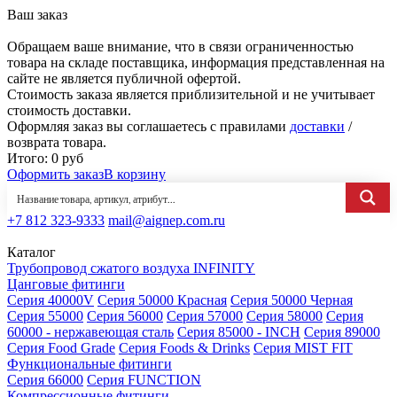
Ваш заказ
Обращаем ваше внимание, что в связи ограниченностью
товара на складе поставщика, информация представленная на
сайте не является публичной офертой.
Стоимость заказа является приблизительной и не учитывает
стоимость доставки.
Оформляя заказ вы соглашаетесь с правилами
доставки
/
возврата товара.
Итого:
0
руб
Оформить заказ
В корзину
+7 812 323-9333
mail@aignep.com.ru
Каталог
Трубопровод сжатого воздуха INFINITY
Цанговые фитинги
Серия 40000V
Серия 50000 Красная
Серия 50000 Черная
Серия 55000
Серия 56000
Серия 57000
Серия 58000
Серия
60000 - нержавеющая сталь
Серия 85000 - INCH
Серия 89000
Серия Food Grade
Серия Foods & Drinks
Серия MIST FIT
Функциональные фитинги
Серия 66000
Серия FUNCTION
Компрессионные фитинги