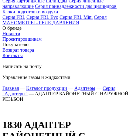
Серия картриджные цилиндры
Серия линейные
направляющие
Серия принадлежности для цилиндров
Блоки подготовки воздуха
Серия FRL
Серия FRL Evo
Серия FRL Mini
Серия
МАНОМЕТРЫ - РЕЛЕ ДАВЛЕНИЯ
О бренде
Новости
Проектировщикам
Покупателю
Возврат товара
Контакты
Написать на почту
Управление газом и жидкостями
Главная
—
Каталог продукции
—
Адаптеры
—
Серия
"Адаптеры"
—
АДАПТЕР БАЙОНЕТНЫЙ С НАРУЖНОЙ
РЕЗЬБОЙ
1830
АДАПТЕР