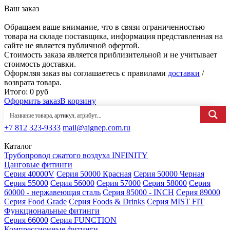
Ваш заказ
Обращаем ваше внимание, что в связи ограниченностью
товара на складе поставщика, информация представленная на
сайте не является публичной офертой.
Стоимость заказа является приблизительной и не учитывает
стоимость доставки.
Оформляя заказ вы соглашаетесь с правилами
доставки
/
возврата товара.
Итого:
0
руб
Оформить заказ
В корзину
+7 812 323-9333
mail@aignep.com.ru
Каталог
Трубопровод сжатого воздуха INFINITY
Цанговые фитинги
Серия 40000V
Серия 50000 Красная
Серия 50000 Черная
Серия 55000
Серия 56000
Серия 57000
Серия 58000
Серия
60000 - нержавеющая сталь
Серия 85000 - INCH
Серия 89000
Серия Food Grade
Серия Foods & Drinks
Серия MIST FIT
Функциональные фитинги
Серия 66000
Серия FUNCTION
Компрессионные фитинги