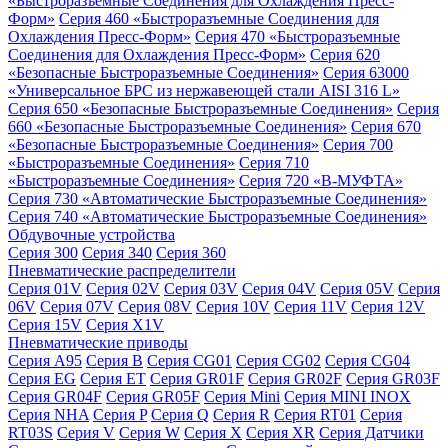
«Быстроразъемные Соединения для Охлаждения Пресс-
Форм»
Серия 460 «Быстроразъемные Соединения для
Охлаждения Пресс-Форм»
Серия 470 «Быстроразъемные
Соединения для Охлаждения Пресс-Форм»
Серия 620
«Безопасные Быстроразъемные Соединения»
Серия 63000
«Универсальное БРС из нержавеющей стали AISI 316 L»
Серия 650 «Безопасные Быстроразъемные Соединения»
Серия
660 «Безопасные Быстроразъемные Соединения»
Серия 670
«Безопасные Быстроразъемные Соединения»
Серия 700
«Быстроразъемные Соединения»
Серия 710
«Быстроразъемные Соединения»
Серия 720 «B-МУФТА»
Серия 730 «Автоматические Быстроразъемные Соединения»
Серия 740 «Автоматические Быстроразъемные Соединения»
Обдувочные устройства
Серия 300
Серия 340
Серия 360
Пневматические распределители
Серия 01V
Серия 02V
Серия 03V
Серия 04V
Серия 05V
Серия
06V
Серия 07V
Серия 08V
Серия 10V
Серия 11V
Серия 12V
Серия 15V
Серия X1V
Пневматические приводы
Серия A95
Серия B
Серия CG01
Серия CG02
Серия CG04
Серия EG
Серия ET
Серия GR01F
Серия GR02F
Серия GR03F
Серия GR04F
Серия GR05F
Серия Mini
Серия MINI INOX
Серия NHA
Серия P
Серия Q
Серия R
Серия RT01
Серия
RT03S
Серия V
Серия W
Серия X
Серия XR
Серия Датчики