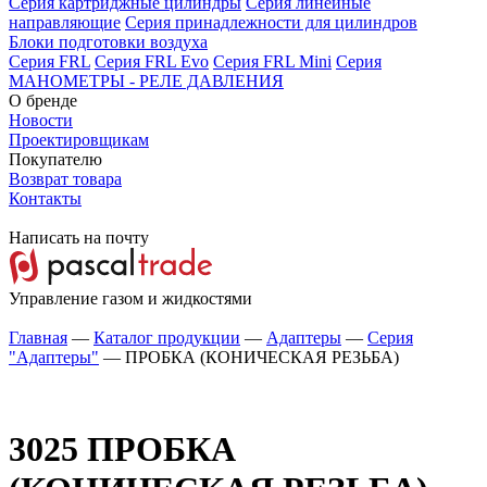
Серия картриджные цилиндры
Серия линейные
направляющие
Серия принадлежности для цилиндров
Блоки подготовки воздуха
Серия FRL
Серия FRL Evo
Серия FRL Mini
Серия
МАНОМЕТРЫ - РЕЛЕ ДАВЛЕНИЯ
О бренде
Новости
Проектировщикам
Покупателю
Возврат товара
Контакты
Написать на почту
Управление газом и жидкостями
Главная
—
Каталог продукции
—
Адаптеры
—
Серия
"Адаптеры"
—
ПРОБКА (КОНИЧЕСКАЯ РЕЗЬБА)
3025
ПРОБКА