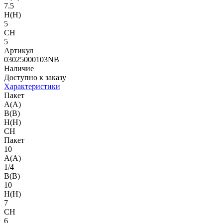
7.5
H(H)
5
CH
5
Артикул
03025000103NB
Наличие
Доступно к заказу
Характеристики
Пакет
A(A)
B(B)
H(H)
CH
Пакет
10
A(A)
1/4
B(B)
10
H(H)
7
CH
6