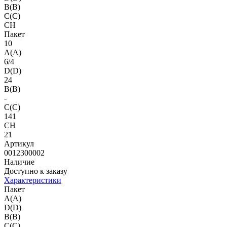
B(B)
C(C)
CH
Пакет
10
A(A)
6/4
D(D)
24
B(B)
-
C(C)
141
CH
21
Артикул
0012300002
Наличие
Доступно к заказу
Характеристики
Пакет
A(A)
D(D)
B(B)
C(C)