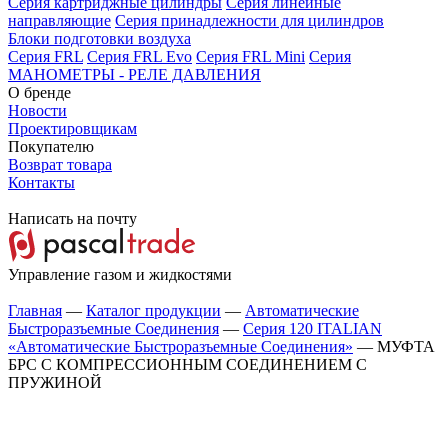
Серия картриджные цилиндры
Серия линейные
направляющие
Серия принадлежности для цилиндров
Блоки подготовки воздуха
Серия FRL
Серия FRL Evo
Серия FRL Mini
Серия
МАНОМЕТРЫ - РЕЛЕ ДАВЛЕНИЯ
О бренде
Новости
Проектировщикам
Покупателю
Возврат товара
Контакты
Написать на почту
Управление газом и жидкостями
Главная
—
Каталог продукции
—
Автоматические
Быстроразъемные Соединения
—
Серия 120 ITALIAN
«Автоматические Быстроразъемные Соединения»
—
МУФТА
БРС С КОМПРЕССИОННЫМ СОЕДИНЕНИЕМ С
ПРУЖИНОЙ