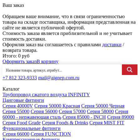
Ваш заказ
Обращаем ваше внимание, что в связи ограниченностью
товара на складе поставщика, информация представленная на
сайте не является публичной офертой.
Стоимость заказа является приблизительной и не учитывает
стоимость доставки.
Оформляя заказ вы соглашаетесь с правилами
доставки
/
возврата товара.
Итого:
0
руб
Оформить заказ
В корзину
+7 812 323-9333
mail@aignep.com.ru
Каталог
Трубопровод сжатого воздуха INFINITY
Цанговые фитинги
Серия 40000V
Серия 50000 Красная
Серия 50000 Черная
Серия 55000
Серия 56000
Серия 57000
Серия 58000
Серия
60000 - нержавеющая сталь
Серия 85000 - INCH
Серия 89000
Серия Food Grade
Серия Foods & Drinks
Серия MIST FIT
Функциональные фитинги
Серия 66000
Серия FUNCTION
Компрессионные фитинги