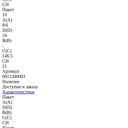
CH
Пакет
10
A(A)
8/6
D(D)
24
B(B)
-
C(C)
146.5
CH
21
Артикул
0012300003
Наличие
Доступно к заказу
Характеристики
Пакет
A(A)
D(D)
B(B)
C(C)
CH
Пакет