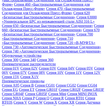
«Быстроразъемные Соединения для Охлаждения Пресс-
Форм»
Серия 460 «Быстроразъемные Соединения для
Охлаждения Пресс-Форм»
Серия 470 «Быстроразъемные
Соединения для Охлаждения Пресс-Форм»
Серия 620
«Безопасные Быстроразъемные Соединения»
Серия 63000
«Универсальное БРС из нержавеющей стали AISI 316 L»
Серия 650 «Безопасные Быстроразъемные Соединения»
Серия
660 «Безопасные Быстроразъемные Соединения»
Серия 670
«Безопасные Быстроразъемные Соединения»
Серия 700
«Быстроразъемные Соединения»
Серия 710
«Быстроразъемные Соединения»
Серия 720 «B-МУФТА»
Серия 730 «Автоматические Быстроразъемные Соединения»
Серия 740 «Автоматические Быстроразъемные Соединения»
Обдувочные устройства
Серия 300
Серия 340
Серия 360
Пневматические распределители
Серия 01V
Серия 02V
Серия 03V
Серия 04V
Серия 05V
Серия
06V
Серия 07V
Серия 08V
Серия 10V
Серия 11V
Серия 12V
Серия 15V
Серия X1V
Пневматические приводы
Серия A95
Серия B
Серия CG01
Серия CG02
Серия CG04
Серия EG
Серия ET
Серия GR01F
Серия GR02F
Серия GR03F
Серия GR04F
Серия GR05F
Серия Mini
Серия MINI INOX
Серия NHA
Серия P
Серия Q
Серия R
Серия RT01
Серия
RT03S
Серия V
Серия W
Серия X
Серия XR
Серия Датчики