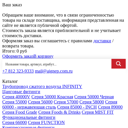
Ваш заказ
Обращаем ваше внимание, что в связи ограниченностью
товара на складе поставщика, информация представленная на
сайте не является публичной офертой.
Стоимость заказа является приблизительной и не учитывает
стоимость доставки.
Оформляя заказ вы соглашаетесь с правилами
доставки
/
возврата товара.
Итого:
0
руб
Оформить заказ
В корзину
+7 812 323-9333
mail@aignep.com.ru
Каталог
Трубопровод сжатого воздуха INFINITY
Цанговые фитинги
Серия 40000V
Серия 50000 Красная
Серия 50000 Черная
Серия 55000
Серия 56000
Серия 57000
Серия 58000
Серия
60000 - нержавеющая сталь
Серия 85000 - INCH
Серия 89000
Серия Food Grade
Серия Foods & Drinks
Серия MIST FIT
Функциональные фитинги
Серия 66000
Серия FUNCTION
Компрессионные фитинги