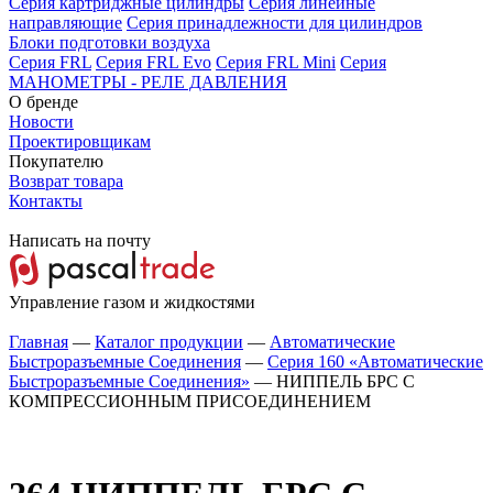
Серия картриджные цилиндры
Серия линейные
направляющие
Серия принадлежности для цилиндров
Блоки подготовки воздуха
Серия FRL
Серия FRL Evo
Серия FRL Mini
Серия
МАНОМЕТРЫ - РЕЛЕ ДАВЛЕНИЯ
О бренде
Новости
Проектировщикам
Покупателю
Возврат товара
Контакты
Написать на почту
Управление газом и жидкостями
Главная
—
Каталог продукции
—
Автоматические
Быстроразъемные Соединения
—
Серия 160 «Автоматические
Быстроразъемные Соединения»
—
НИППЕЛЬ БРС С
КОМПРЕССИОННЫМ ПРИСОЕДИНЕНИЕМ