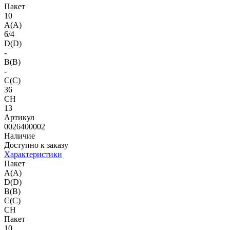
Пакет
10
A(A)
6/4
D(D)
-
B(B)
-
C(C)
36
CH
13
Артикул
0026400002
Наличие
Доступно к заказу
Характеристики
Пакет
A(A)
D(D)
B(B)
C(C)
CH
Пакет
10