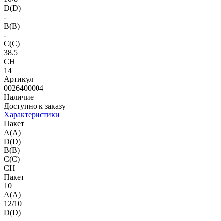
D(D)
-
B(B)
-
C(C)
38.5
CH
14
Артикул
0026400004
Наличие
Доступно к заказу
Характеристики
Пакет
A(A)
D(D)
B(B)
C(C)
CH
Пакет
10
A(A)
12/10
D(D)