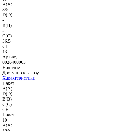
A(A)
8/6
D(D)
-
B(B)
-
C(C)
36.5
CH
13
Артикул
0026400003
Наличие
Доступно к заказу
Характеристики
Пакет
A(A)
D(D)
B(B)
C(C)
CH
Пакет
10
A(A)
10/8