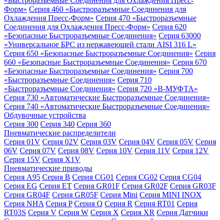
«Быстроразъемные Соединения для Охлаждения Пресс-
Форм»
Серия 460 «Быстроразъемные Соединения для
Охлаждения Пресс-Форм»
Серия 470 «Быстроразъемные
Соединения для Охлаждения Пресс-Форм»
Серия 620
«Безопасные Быстроразъемные Соединения»
Серия 63000
«Универсальное БРС из нержавеющей стали AISI 316 L»
Серия 650 «Безопасные Быстроразъемные Соединения»
Серия
660 «Безопасные Быстроразъемные Соединения»
Серия 670
«Безопасные Быстроразъемные Соединения»
Серия 700
«Быстроразъемные Соединения»
Серия 710
«Быстроразъемные Соединения»
Серия 720 «B-МУФТА»
Серия 730 «Автоматические Быстроразъемные Соединения»
Серия 740 «Автоматические Быстроразъемные Соединения»
Обдувочные устройства
Серия 300
Серия 340
Серия 360
Пневматические распределители
Серия 01V
Серия 02V
Серия 03V
Серия 04V
Серия 05V
Серия
06V
Серия 07V
Серия 08V
Серия 10V
Серия 11V
Серия 12V
Серия 15V
Серия X1V
Пневматические приводы
Серия A95
Серия B
Серия CG01
Серия CG02
Серия CG04
Серия EG
Серия ET
Серия GR01F
Серия GR02F
Серия GR03F
Серия GR04F
Серия GR05F
Серия Mini
Серия MINI INOX
Серия NHA
Серия P
Серия Q
Серия R
Серия RT01
Серия
RT03S
Серия V
Серия W
Серия X
Серия XR
Серия Датчики