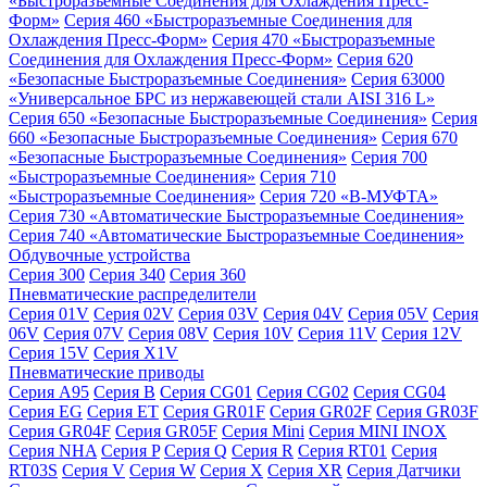
«Быстроразъемные Соединения для Охлаждения Пресс-
Форм»
Серия 460 «Быстроразъемные Соединения для
Охлаждения Пресс-Форм»
Серия 470 «Быстроразъемные
Соединения для Охлаждения Пресс-Форм»
Серия 620
«Безопасные Быстроразъемные Соединения»
Серия 63000
«Универсальное БРС из нержавеющей стали AISI 316 L»
Серия 650 «Безопасные Быстроразъемные Соединения»
Серия
660 «Безопасные Быстроразъемные Соединения»
Серия 670
«Безопасные Быстроразъемные Соединения»
Серия 700
«Быстроразъемные Соединения»
Серия 710
«Быстроразъемные Соединения»
Серия 720 «B-МУФТА»
Серия 730 «Автоматические Быстроразъемные Соединения»
Серия 740 «Автоматические Быстроразъемные Соединения»
Обдувочные устройства
Серия 300
Серия 340
Серия 360
Пневматические распределители
Серия 01V
Серия 02V
Серия 03V
Серия 04V
Серия 05V
Серия
06V
Серия 07V
Серия 08V
Серия 10V
Серия 11V
Серия 12V
Серия 15V
Серия X1V
Пневматические приводы
Серия A95
Серия B
Серия CG01
Серия CG02
Серия CG04
Серия EG
Серия ET
Серия GR01F
Серия GR02F
Серия GR03F
Серия GR04F
Серия GR05F
Серия Mini
Серия MINI INOX
Серия NHA
Серия P
Серия Q
Серия R
Серия RT01
Серия
RT03S
Серия V
Серия W
Серия X
Серия XR
Серия Датчики