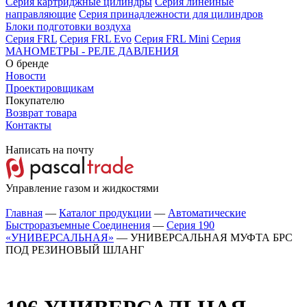
Серия картриджные цилиндры
Серия линейные
направляющие
Серия принадлежности для цилиндров
Блоки подготовки воздуха
Серия FRL
Серия FRL Evo
Серия FRL Mini
Серия
МАНОМЕТРЫ - РЕЛЕ ДАВЛЕНИЯ
О бренде
Новости
Проектировщикам
Покупателю
Возврат товара
Контакты
Написать на почту
Управление газом и жидкостями
Главная
—
Каталог продукции
—
Автоматические
Быстроразъемные Соединения
—
Серия 190
«УНИВЕРСАЛЬНАЯ»
—
УНИВЕРСАЛЬНАЯ МУФТА БРС
ПОД РЕЗИНОВЫЙ ШЛАНГ