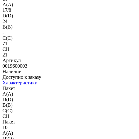
A(A)
17/8
D(D)
24
B(B)
-
C(C)
71
CH
21
Артикул
0019600003
Наличие
Доступно к заказу
Характеристики
Пакет
A(A)
D(D)
B(B)
C(C)
CH
Пакет
10
A(A)
19/10