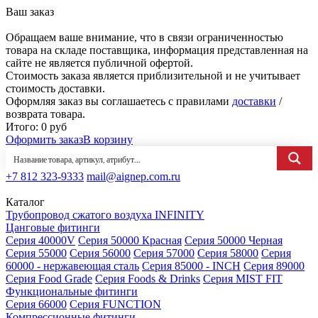
Ваш заказ
Обращаем ваше внимание, что в связи ограниченностью
товара на складе поставщика, информация представленная на
сайте не является публичной офертой.
Стоимость заказа является приблизительной и не учитывает
стоимость доставки.
Оформляя заказ вы соглашаетесь с правилами
доставки
/
возврата товара.
Итого:
0
руб
Оформить заказ
В корзину
+7 812 323-9333
mail@aignep.com.ru
Каталог
Трубопровод сжатого воздуха INFINITY
Цанговые фитинги
Серия 40000V
Серия 50000 Красная
Серия 50000 Черная
Серия 55000
Серия 56000
Серия 57000
Серия 58000
Серия
60000 - нержавеющая сталь
Серия 85000 - INCH
Серия 89000
Серия Food Grade
Серия Foods & Drinks
Серия MIST FIT
Функциональные фитинги
Серия 66000
Серия FUNCTION
Компрессионные фитинги