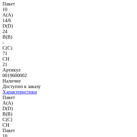
Пакет
10
A(A)
14/6
D(D)
24
B(B)
-
C(C)
71
CH
21
Артикул
0019600002
Наличие
Доступно к заказу
Характеристики
Пакет
A(A)
D(D)
B(B)
C(C)
CH
Пакет
10