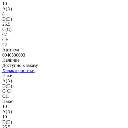
10
A(A)
8
D(D)
25.5
C(C)
67
CH
22
Артикул
0040500003
Наличие
Доступно к заказу
Характеристики
Пакет
A(A)
D(D)
C(C)
CH
Пакет
10
A(A)
10
D(D)
25.5