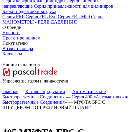
Серия картриджные цилиндры
Серия линейные
направляющие
Серия принадлежности для цилиндров
Блоки подготовки воздуха
Серия FRL
Серия FRL Evo
Серия FRL Mini
Серия
МАНОМЕТРЫ - РЕЛЕ ДАВЛЕНИЯ
О бренде
Новости
Проектировщикам
Покупателю
Возврат товара
Контакты
Написать на почту
Управление газом и жидкостями
Главная
—
Каталог продукции
—
Автоматические
Быстроразъемные Соединения
—
Серия 400 «Автоматические
Быстроразъемные Соединения»
—
МУФТА БРС С
ШТУЦЕРОМ ПОД РЕЗИНОВЫЙ ШЛАНГ