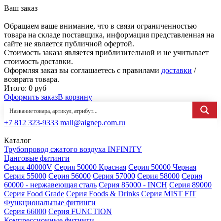
Ваш заказ
Обращаем ваше внимание, что в связи ограниченностью
товара на складе поставщика, информация представленная на
сайте не является публичной офертой.
Стоимость заказа является приблизительной и не учитывает
стоимость доставки.
Оформляя заказ вы соглашаетесь с правилами
доставки
/
возврата товара.
Итого:
0
руб
Оформить заказ
В корзину
+7 812 323-9333
mail@aignep.com.ru
Каталог
Трубопровод сжатого воздуха INFINITY
Цанговые фитинги
Серия 40000V
Серия 50000 Красная
Серия 50000 Черная
Серия 55000
Серия 56000
Серия 57000
Серия 58000
Серия
60000 - нержавеющая сталь
Серия 85000 - INCH
Серия 89000
Серия Food Grade
Серия Foods & Drinks
Серия MIST FIT
Функциональные фитинги
Серия 66000
Серия FUNCTION
Компрессионные фитинги