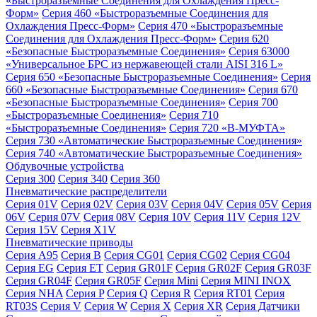
«Быстроразъемные Соединения для Охлаждения Пресс-
Форм»
Серия 460 «Быстроразъемные Соединения для
Охлаждения Пресс-Форм»
Серия 470 «Быстроразъемные
Соединения для Охлаждения Пресс-Форм»
Серия 620
«Безопасные Быстроразъемные Соединения»
Серия 63000
«Универсальное БРС из нержавеющей стали AISI 316 L»
Серия 650 «Безопасные Быстроразъемные Соединения»
Серия
660 «Безопасные Быстроразъемные Соединения»
Серия 670
«Безопасные Быстроразъемные Соединения»
Серия 700
«Быстроразъемные Соединения»
Серия 710
«Быстроразъемные Соединения»
Серия 720 «B-МУФТА»
Серия 730 «Автоматические Быстроразъемные Соединения»
Серия 740 «Автоматические Быстроразъемные Соединения»
Обдувочные устройства
Серия 300
Серия 340
Серия 360
Пневматические распределители
Серия 01V
Серия 02V
Серия 03V
Серия 04V
Серия 05V
Серия
06V
Серия 07V
Серия 08V
Серия 10V
Серия 11V
Серия 12V
Серия 15V
Серия X1V
Пневматические приводы
Серия A95
Серия B
Серия CG01
Серия CG02
Серия CG04
Серия EG
Серия ET
Серия GR01F
Серия GR02F
Серия GR03F
Серия GR04F
Серия GR05F
Серия Mini
Серия MINI INOX
Серия NHA
Серия P
Серия Q
Серия R
Серия RT01
Серия
RT03S
Серия V
Серия W
Серия X
Серия XR
Серия Датчики