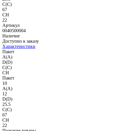
C(C)
67
CH
22
Артикул
0040500004
Наличие
Доступно к заказу
Характеристики
Пакет
A(A)
D(D)
C(C)
CH
Пакет
10
A(A)
12
D(D)
25.5
C(C)
67
CH
22
Похожие товары