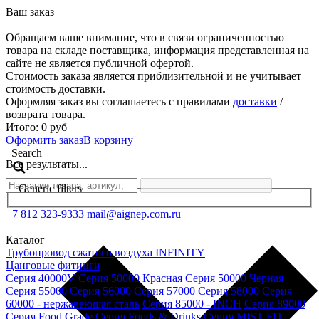
Ваш заказ
Обращаем ваше внимание, что в связи ограниченностью
товара на складе поставщика, информация представленная на
сайте не является публичной офертой.
Стоимость заказа является приблизительной и не учитывает
стоимость доставки.
Оформляя заказ вы соглашаетесь с правилами
доставки
/
возврата товара.
Итого:
0
руб
Оформить заказ
В корзину
Search
Все результаты...
Generic filters
+7 812 323-9333
mail@aignep.com.ru
Каталог
Трубопровод сжатого воздуха INFINITY
Цанговые фитинги
Серия 40000V
Серия 50000 Красная
Серия 50000 Черная
Серия 55000
Серия 56000
Серия 57000
Серия 58000
Серия
60000 - нержавеющая сталь
Серия 85000 - INCH
Серия 89000
Серия Food Grade
Серия Foods & Drinks
Серия MIST FIT