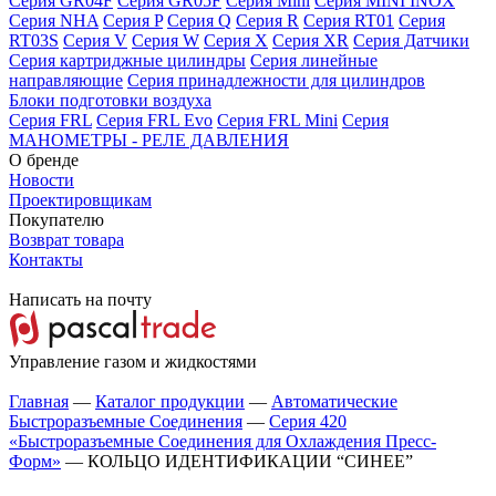
Серия GR04F
Серия GR05F
Серия Mini
Серия MINI INOX
Серия NHA
Серия P
Серия Q
Серия R
Серия RT01
Серия
RT03S
Серия V
Серия W
Серия X
Серия XR
Серия Датчики
Серия картриджные цилиндры
Серия линейные
направляющие
Серия принадлежности для цилиндров
Блоки подготовки воздуха
Серия FRL
Серия FRL Evo
Серия FRL Mini
Серия
МАНОМЕТРЫ - РЕЛЕ ДАВЛЕНИЯ
О бренде
Новости
Проектировщикам
Покупателю
Возврат товара
Контакты
Написать на почту
Управление газом и жидкостями
Главная
—
Каталог продукции
—
Автоматические
Быстроразъемные Соединения
—
Серия 420
«Быстроразъемные Соединения для Охлаждения Пресс-
Форм»
—
КОЛЬЦО ИДЕНТИФИКАЦИИ “СИНЕЕ”