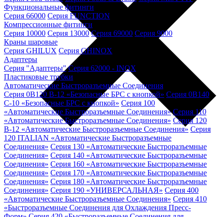
Функциональные фитинги
Серия 66000
Серия FUNCTION
Компрессионные фитинги
Серия 10000
Серия 13000
Серия 69000
Серия 9000
Краны шаровые
Серия GHILUX
Серия GHINOX
Адаптеры
Серия "Адаптеры"
Серия 62000 - INOX
Пластиковые трубки
Автоматические Быстроразъемные Соединения
Серия 0B120 B-12 «Безопасные БРС с кнопкой»
Серия 0B140
C-10 «Безопасные БРС с кнопкой»
Серия 100
«Автоматические Быстроразъемные Соединения»
Серия 110
«Автоматические Быстроразъемные Соединения»
Серия 120
B-12 «Автоматические Быстроразъемные Соединения»
Серия
120 ITALIAN «Автоматические Быстроразъемные
Соединения»
Серия 130 «Автоматические Быстроразъемные
Соединения»
Серия 140 «Автоматические Быстроразъемные
Соединения»
Серия 160 «Автоматические Быстроразъемные
Соединения»
Серия 170 «Автоматические Быстроразъемные
Соединения»
Серия 180 «Автоматические Быстроразъемные
Соединения»
Серия 190 «УНИВЕРСАЛЬНАЯ»
Серия 400
«Автоматические Быстроразъемные Соединения»
Серия 410
«Быстроразъемные Соединения для Охлаждения Пресс-
Форм»
Серия 420 «Быстроразъемные Соединения для