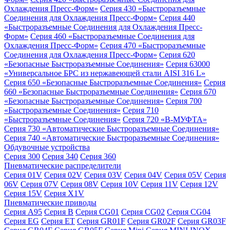
Охлаждения Пресс-Форм»
Серия 430 «Быстроразъемные
Соединения для Охлаждения Пресс-Форм»
Серия 440
«Быстроразъемные Соединения для Охлаждения Пресс-
Форм»
Серия 460 «Быстроразъемные Соединения для
Охлаждения Пресс-Форм»
Серия 470 «Быстроразъемные
Соединения для Охлаждения Пресс-Форм»
Серия 620
«Безопасные Быстроразъемные Соединения»
Серия 63000
«Универсальное БРС из нержавеющей стали AISI 316 L»
Серия 650 «Безопасные Быстроразъемные Соединения»
Серия
660 «Безопасные Быстроразъемные Соединения»
Серия 670
«Безопасные Быстроразъемные Соединения»
Серия 700
«Быстроразъемные Соединения»
Серия 710
«Быстроразъемные Соединения»
Серия 720 «B-МУФТА»
Серия 730 «Автоматические Быстроразъемные Соединения»
Серия 740 «Автоматические Быстроразъемные Соединения»
Обдувочные устройства
Серия 300
Серия 340
Серия 360
Пневматические распределители
Серия 01V
Серия 02V
Серия 03V
Серия 04V
Серия 05V
Серия
06V
Серия 07V
Серия 08V
Серия 10V
Серия 11V
Серия 12V
Серия 15V
Серия X1V
Пневматические приводы
Серия A95
Серия B
Серия CG01
Серия CG02
Серия CG04
Серия EG
Серия ET
Серия GR01F
Серия GR02F
Серия GR03F