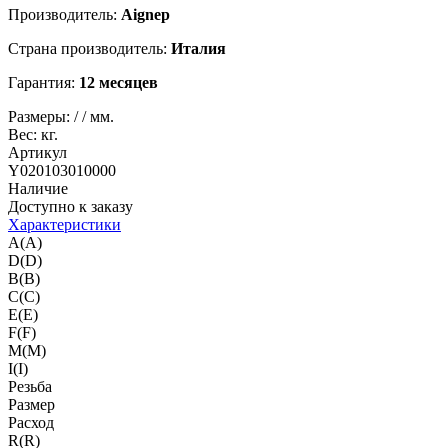
Производитель:
Aignep
Страна производитель:
Италия
Гарантия:
12 месяцев
Размеры:
/
/
мм.
Вес:
кг.
Артикул
Y020103010000
Наличие
Доступно к заказу
Характеристики
A(A)
D(D)
B(B)
C(C)
E(E)
F(F)
M(M)
I(I)
Резьба
Размер
Расход
R(R)