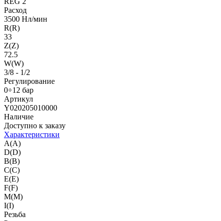
REG 2
Расход
3500 Нл/мин
R(R)
33
Z(Z)
72.5
W(W)
3/8 - 1/2
Регулирование
0÷12 бар
Артикул
Y020205010000
Наличие
Доступно к заказу
Характеристики
A(A)
D(D)
B(B)
C(C)
E(E)
F(F)
M(M)
I(I)
Резьба