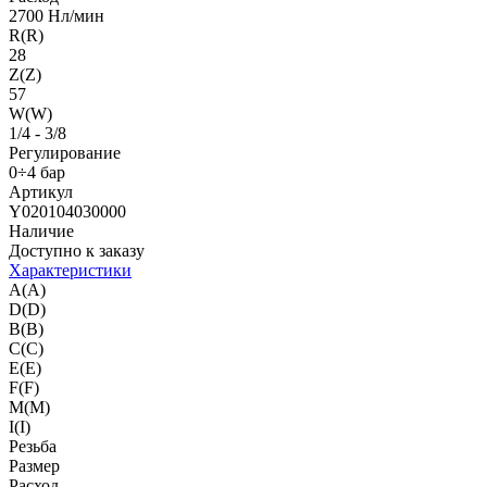
2700 Нл/мин
R(R)
28
Z(Z)
57
W(W)
1/4 - 3/8
Регулирование
0÷4 бар
Артикул
Y020104030000
Наличие
Доступно к заказу
Характеристики
A(A)
D(D)
B(B)
C(C)
E(E)
F(F)
M(M)
I(I)
Резьба
Размер
Расход