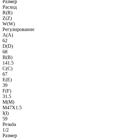
Размер
Расход
R(R)
Z(Z)
W(W)
Регулирование
A(A)
62
D(D)
68
B(B)
141.5
C(C)
67
E(E)
39
F(F)
31.5
M(M)
M47X1.5
I(I)
59
Резьба
1/2
Размер