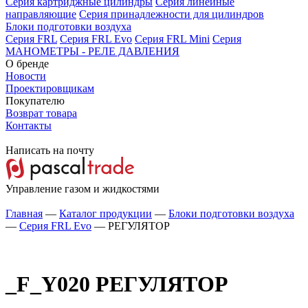
Серия картриджные цилиндры
Серия линейные
направляющие
Серия принадлежности для цилиндров
Блоки подготовки воздуха
Серия FRL
Серия FRL Evo
Серия FRL Mini
Серия
МАНОМЕТРЫ - РЕЛЕ ДАВЛЕНИЯ
О бренде
Новости
Проектировщикам
Покупателю
Возврат товара
Контакты
Написать на почту
Управление газом и жидкостями
Главная
—
Каталог продукции
—
Блоки подготовки воздуха
—
Серия FRL Evo
—
РЕГУЛЯТОР
_F_Y020
РЕГУЛЯТОР