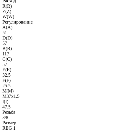
Расход
R(R)
Z(Z)
W(W)
Регулирование
A(A)
51
D(D)
57
B(B)
117
C(C)
57
E(E)
32.5
F(F)
25.5
M(M)
M37x1.5
I(I)
47.5
Резьба
3/8
Размер
REG 1