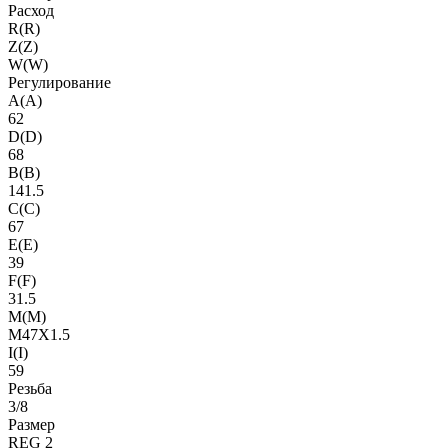
Расход
R(R)
Z(Z)
W(W)
Регулирование
A(A)
62
D(D)
68
B(B)
141.5
C(C)
67
E(E)
39
F(F)
31.5
M(M)
M47X1.5
I(I)
59
Резьба
3/8
Размер
REG 2