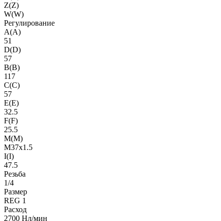
Z(Z)
W(W)
Регулирование
A(A)
51
D(D)
57
B(B)
117
C(C)
57
E(E)
32.5
F(F)
25.5
M(M)
M37x1.5
I(I)
47.5
Резьба
1/4
Размер
REG 1
Расход
2700 Нл/мин