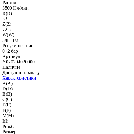
Расход
3500 Нл/мин
R(R)
33
Z(Z)
72.5
W(W)
3/8 - 1/2
Регулирование
0÷2 бар
Артикул
Y020204020000
Наличие
Доступно к заказу
Характеристики
A(A)
D(D)
B(B)
C(C)
E(E)
F(F)
M(M)
I(I)
Резьба
Размер