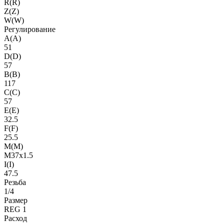
R(R)
Z(Z)
W(W)
Регулирование
A(A)
51
D(D)
57
B(B)
117
C(C)
57
E(E)
32.5
F(F)
25.5
M(M)
M37x1.5
I(I)
47.5
Резьба
1/4
Размер
REG 1
Расход