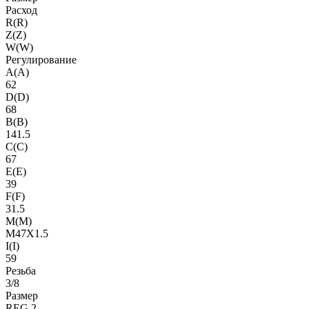
Расход
R(R)
Z(Z)
W(W)
Регулирование
A(A)
62
D(D)
68
B(B)
141.5
C(C)
67
E(E)
39
F(F)
31.5
M(M)
M47X1.5
I(I)
59
Резьба
3/8
Размер
REG 2