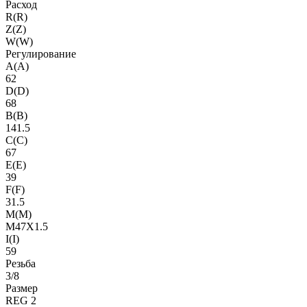
Расход
R(R)
Z(Z)
W(W)
Регулирование
A(A)
62
D(D)
68
B(B)
141.5
C(C)
67
E(E)
39
F(F)
31.5
M(M)
M47X1.5
I(I)
59
Резьба
3/8
Размер
REG 2