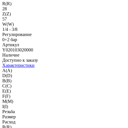
R(R)
28
Z(Z)
57
W(W)
1/4 - 3/8
Регулирование
0÷2 бар
Артикул
Y020103020000
Наличие
Доступно к заказу
Характеристики
A(A)
D(D)
B(B)
C(C)
E(E)
F(F)
M(M)
I(I)
Резьба
Размер
Расход
R(R)