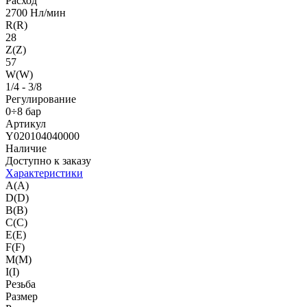
Расход
2700 Нл/мин
R(R)
28
Z(Z)
57
W(W)
1/4 - 3/8
Регулирование
0÷8 бар
Артикул
Y020104040000
Наличие
Доступно к заказу
Характеристики
A(A)
D(D)
B(B)
C(C)
E(E)
F(F)
M(M)
I(I)
Резьба
Размер