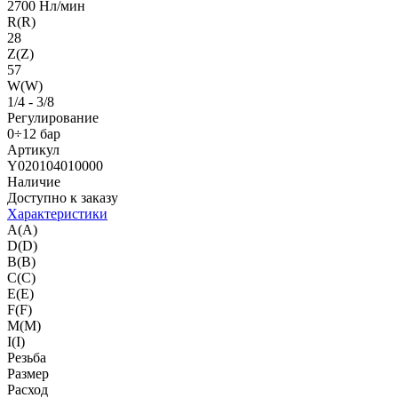
2700 Нл/мин
R(R)
28
Z(Z)
57
W(W)
1/4 - 3/8
Регулирование
0÷12 бар
Артикул
Y020104010000
Наличие
Доступно к заказу
Характеристики
A(A)
D(D)
B(B)
C(C)
E(E)
F(F)
M(M)
I(I)
Резьба
Размер
Расход