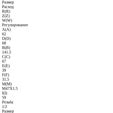
Размер
Расход
R(R)
Z(Z)
W(W)
Регулирование
A(A)
62
D(D)
68
B(B)
141.5
C(C)
67
E(E)
39
F(F)
31.5
M(M)
M47X1.5
I(I)
59
Резьба
1/2
Размер