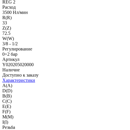
REG 2
Расход
3500 Нл/мин
R(R)
33
Z(Z)
72.5
W(W)
3/8 - 1/2
Регулирование
0÷2 бар
Артикул
Y020205020000
Наличие
Доступно к заказу
Характеристики
A(A)
D(D)
B(B)
C(C)
E(E)
F(F)
M(M)
I(I)
Резьба