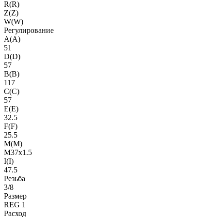
R(R)
Z(Z)
W(W)
Регулирование
A(A)
51
D(D)
57
B(B)
117
C(C)
57
E(E)
32.5
F(F)
25.5
M(M)
M37x1.5
I(I)
47.5
Резьба
3/8
Размер
REG 1
Расход