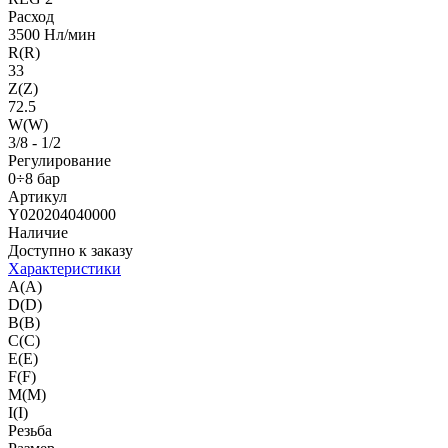
Расход
3500 Нл/мин
R(R)
33
Z(Z)
72.5
W(W)
3/8 - 1/2
Регулирование
0÷8 бар
Артикул
Y020204040000
Наличие
Доступно к заказу
Характеристики
A(A)
D(D)
B(B)
C(C)
E(E)
F(F)
M(M)
I(I)
Резьба