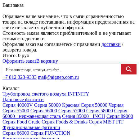
Ваш заказ
Обращаем ваше внимание, что в связи ограниченностью
товара на складе поставщика, информация представленная на
сайте не является публичной офертой.
Стоимость заказа является приблизительной и не учитывает
стоимость доставки.
Оформляя заказ вы соглашаетесь с правилами
доставки
/
возврата товара.
Итого:
0
руб
Оформить заказ
В корзину
+7 812 323-9333
mail@aignep.com.ru
Каталог
Трубопровод сжатого воздуха INFINITY
Цанговые фитинги
Серия 40000V
Серия 50000 Красная
Серия 50000 Черная
Серия 55000
Серия 56000
Серия 57000
Серия 58000
Серия
60000 - нержавеющая сталь
Серия 85000 - INCH
Серия 89000
Серия Food Grade
Серия Foods & Drinks
Серия MIST FIT
Функциональные фитинги
Серия 66000
Серия FUNCTION
Компрессионные фитинги