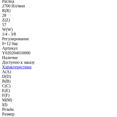
Расход
2700 Нл/мин
R(R)
28
Z(Z)
57
W(W)
1/4 - 3/8
Регулирование
0÷12 бар
Артикул
Y020204010000
Наличие
Доступно к заказу
Характеристики
A(A)
D(D)
B(B)
C(C)
E(E)
F(F)
M(M)
I(I)
Резьба
Размер