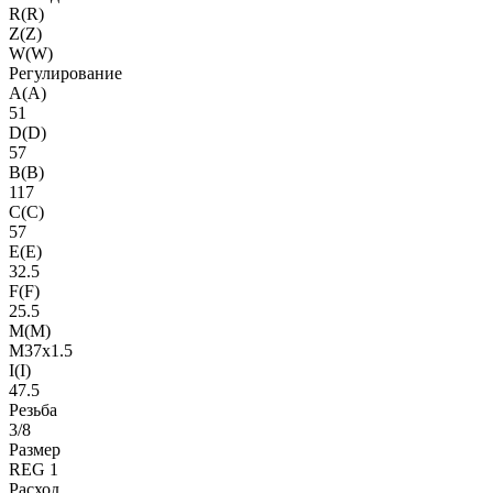
R(R)
Z(Z)
W(W)
Регулирование
A(A)
51
D(D)
57
B(B)
117
C(C)
57
E(E)
32.5
F(F)
25.5
M(M)
M37x1.5
I(I)
47.5
Резьба
3/8
Размер
REG 1
Расход