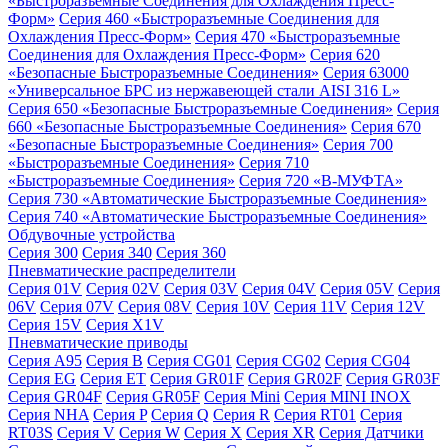
«Быстроразъемные Соединения для Охлаждения Пресс-
Форм»
Серия 460 «Быстроразъемные Соединения для
Охлаждения Пресс-Форм»
Серия 470 «Быстроразъемные
Соединения для Охлаждения Пресс-Форм»
Серия 620
«Безопасные Быстроразъемные Соединения»
Серия 63000
«Универсальное БРС из нержавеющей стали AISI 316 L»
Серия 650 «Безопасные Быстроразъемные Соединения»
Серия
660 «Безопасные Быстроразъемные Соединения»
Серия 670
«Безопасные Быстроразъемные Соединения»
Серия 700
«Быстроразъемные Соединения»
Серия 710
«Быстроразъемные Соединения»
Серия 720 «B-МУФТА»
Серия 730 «Автоматические Быстроразъемные Соединения»
Серия 740 «Автоматические Быстроразъемные Соединения»
Обдувочные устройства
Серия 300
Серия 340
Серия 360
Пневматические распределители
Серия 01V
Серия 02V
Серия 03V
Серия 04V
Серия 05V
Серия
06V
Серия 07V
Серия 08V
Серия 10V
Серия 11V
Серия 12V
Серия 15V
Серия X1V
Пневматические приводы
Серия A95
Серия B
Серия CG01
Серия CG02
Серия CG04
Серия EG
Серия ET
Серия GR01F
Серия GR02F
Серия GR03F
Серия GR04F
Серия GR05F
Серия Mini
Серия MINI INOX
Серия NHA
Серия P
Серия Q
Серия R
Серия RT01
Серия
RT03S
Серия V
Серия W
Серия X
Серия XR
Серия Датчики