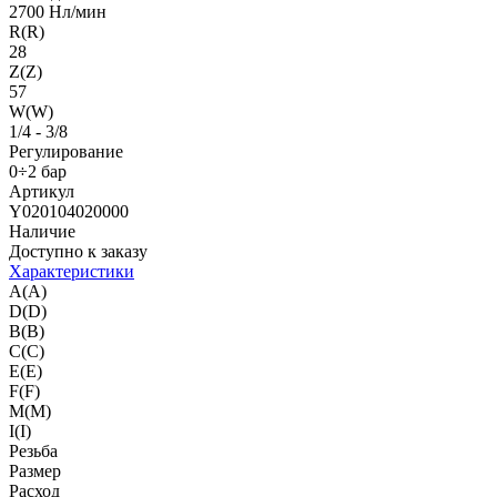
2700 Нл/мин
R(R)
28
Z(Z)
57
W(W)
1/4 - 3/8
Регулирование
0÷2 бар
Артикул
Y020104020000
Наличие
Доступно к заказу
Характеристики
A(A)
D(D)
B(B)
C(C)
E(E)
F(F)
M(M)
I(I)
Резьба
Размер
Расход