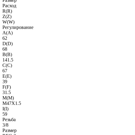
Размер
Расход
R(R)
Z(Z)
W(W)
Регулирование
A(A)
62
D(D)
68
B(B)
141.5
C(C)
67
E(E)
39
F(F)
31.5
M(M)
M47X1.5
I(I)
59
Резьба
3/8
Размер