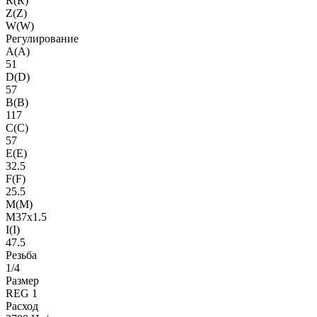
R(R)
Z(Z)
W(W)
Регулирование
A(A)
51
D(D)
57
B(B)
117
C(C)
57
E(E)
32.5
F(F)
25.5
M(M)
M37x1.5
I(I)
47.5
Резьба
1/4
Размер
REG 1
Расход