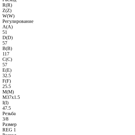
R(R)
Z(Z)
W(W)
Регулирование
A(A)
51
D(D)
57
B(B)
117
C(C)
57
E(E)
32.5
F(F)
25.5
M(M)
M37x1.5
I(I)
47.5
Резьба
3/8
Размер
REG 1