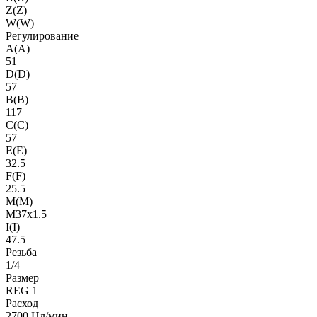
Z(Z)
W(W)
Регулирование
A(A)
51
D(D)
57
B(B)
117
C(C)
57
E(E)
32.5
F(F)
25.5
M(M)
M37x1.5
I(I)
47.5
Резьба
1/4
Размер
REG 1
Расход
2700 Нл/мин