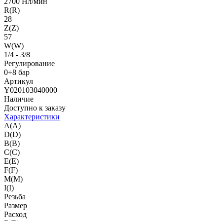
2700 Нл/мин
R(R)
28
Z(Z)
57
W(W)
1/4 - 3/8
Регулирование
0÷8 бар
Артикул
Y020103040000
Наличие
Доступно к заказу
Характеристики
A(A)
D(D)
B(B)
C(C)
E(E)
F(F)
M(M)
I(I)
Резьба
Размер
Расход