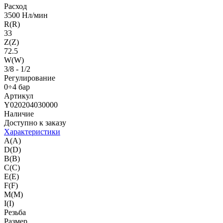
Расход
3500 Нл/мин
R(R)
33
Z(Z)
72.5
W(W)
3/8 - 1/2
Регулирование
0÷4 бар
Артикул
Y020204030000
Наличие
Доступно к заказу
Характеристики
A(A)
D(D)
B(B)
C(C)
E(E)
F(F)
M(M)
I(I)
Резьба
Размер