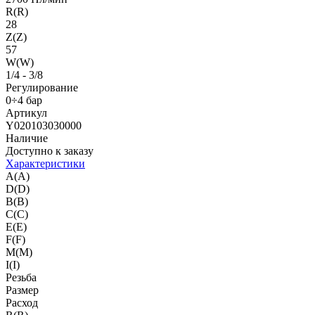
R(R)
28
Z(Z)
57
W(W)
1/4 - 3/8
Регулирование
0÷4 бар
Артикул
Y020103030000
Наличие
Доступно к заказу
Характеристики
A(A)
D(D)
B(B)
C(C)
E(E)
F(F)
M(M)
I(I)
Резьба
Размер
Расход