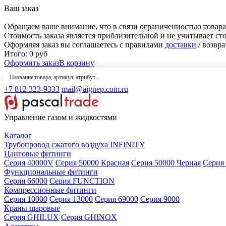
Ваш заказ
Обращаем ваше внимание, что в связи ограниченностью товара
Стоимость заказа является приблизительной и не учитывает ст
Оформляя заказ вы соглашаетесь с правилами
доставки
/ возвра
Итого:
0
руб
Оформить заказ
В корзину
+7 812 323-9333
mail@aignep.com.ru
Управление газом и жидкостями
Каталог
Трубопровод сжатого воздуха INFINITY
Цанговые фитинги
Серия 40000V
Серия 50000 Красная
Серия 50000 Черная
Серия
Функциональные фитинги
Серия 66000
Серия FUNCTION
Компрессионные фитинги
Серия 10000
Серия 13000
Серия 69000
Серия 9000
Краны шаровые
Серия GHILUX
Серия GHINOX