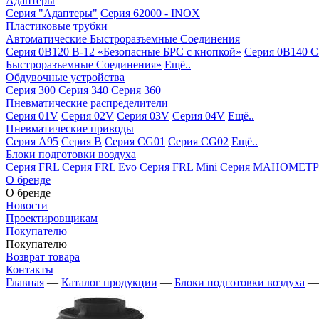
Адаптеры
Серия "Адаптеры"
Серия 62000 - INOX
Пластиковые трубки
Автоматические Быстроразъемные Соединения
Серия 0B120 B-12 «Безопасные БРС с кнопкой»
Серия 0B140 C
Быстроразъемные Соединения»
Ещё..
Обдувочные устройства
Серия 300
Серия 340
Серия 360
Пневматические распределители
Серия 01V
Серия 02V
Серия 03V
Серия 04V
Ещё..
Пневматические приводы
Серия A95
Серия B
Серия CG01
Серия CG02
Ещё..
Блоки подготовки воздуха
Серия FRL
Серия FRL Evo
Серия FRL Mini
Серия МАНОМЕТР
О бренде
О бренде
Новости
Проектировщикам
Покупателю
Покупателю
Возврат товара
Контакты
Главная
—
Каталог продукции
—
Блоки подготовки воздуха