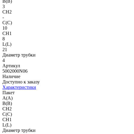
B(B)
3
CH2
-
C(C)
10
CH1
8
L(L)
21
Диаметр трубки
4
Артикул
5002000N06
Наличие
Доступно к заказу
Характеристики
Пакет
A(A)
B(B)
CH2
C(C)
CH1
L(L)
Диаметр трубки