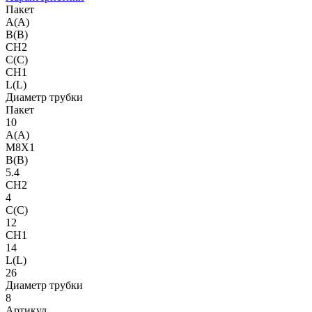
Пакет
A(A)
B(B)
CH2
C(C)
CH1
L(L)
Диаметр трубки
Пакет
10
A(A)
M8X1
B(B)
5.4
CH2
4
C(C)
12
CH1
14
L(L)
26
Диаметр трубки
8
Артикул