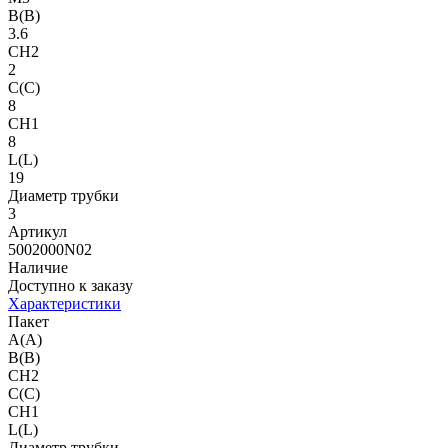
B(B)
3.6
CH2
2
C(C)
8
CH1
8
L(L)
19
Диаметр трубки
3
Артикул
5002000N02
Наличие
Доступно к заказу
Характеристики
Пакет
A(A)
B(B)
CH2
C(C)
CH1
L(L)
Диаметр трубки