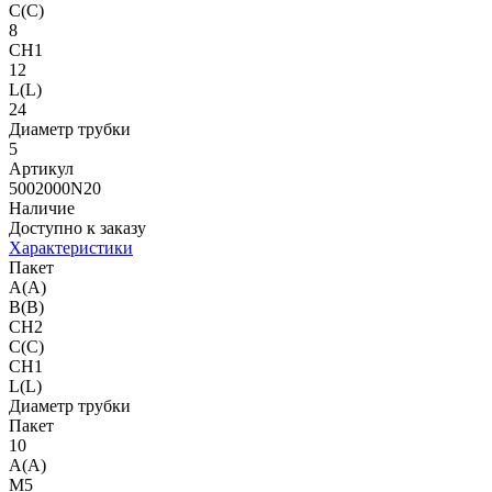
C(C)
8
CH1
12
L(L)
24
Диаметр трубки
5
Артикул
5002000N20
Наличие
Доступно к заказу
Характеристики
Пакет
A(A)
B(B)
CH2
C(C)
CH1
L(L)
Диаметр трубки
Пакет
10
A(A)
M5