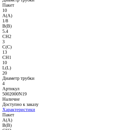
Пакет
10
A(A)
1/8
B(B)
5.4
CH2
3
C(C)
13
CH1
10
L(L)
20
Диаметр трубки
4
Артикул
5002000N19
Наличие
Доступно к заказу
Характеристики
Пакет
A(A)
B(B)