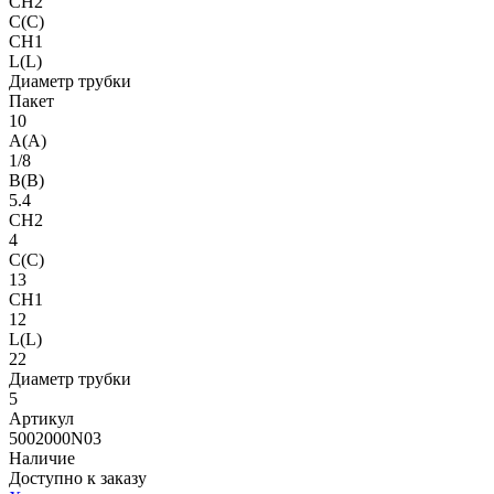
CH2
C(C)
CH1
L(L)
Диаметр трубки
Пакет
10
A(A)
1/8
B(B)
5.4
CH2
4
C(C)
13
CH1
12
L(L)
22
Диаметр трубки
5
Артикул
5002000N03
Наличие
Доступно к заказу