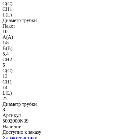
C(C)
CH1
L(L)
Диаметр трубки
Пакет
10
A(A)
1/8
B(B)
5.4
CH2
5
C(C)
13
CH1
14
L(L)
25
Диаметр трубки
8
Артикул
5002000N39
Наличие
Доступно к заказу
Характеристики