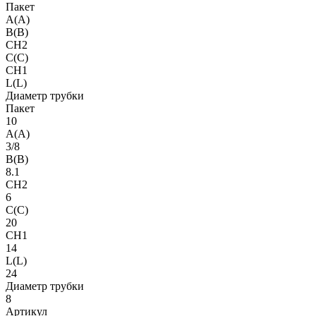
Пакет
A(A)
B(B)
CH2
C(C)
CH1
L(L)
Диаметр трубки
Пакет
10
A(A)
3/8
B(B)
8.1
CH2
6
C(C)
20
CH1
14
L(L)
24
Диаметр трубки
8
Артикул