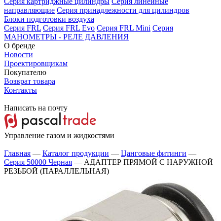
Серия картриджные цилиндры
Серия линейные
направляющие
Серия принадлежности для цилиндров
Блоки подготовки воздуха
Серия FRL
Серия FRL Evo
Серия FRL Mini
Серия
МАНОМЕТРЫ - РЕЛЕ ДАВЛЕНИЯ
О бренде
Новости
Проектировщикам
Покупателю
Возврат товара
Контакты
Написать на почту
Управление газом и жидкостями
Главная
—
Каталог продукции
—
Цанговые фитинги
—
Серия 50000 Черная
—
АДАПТЕР ПРЯМОЙ С НАРУЖНОЙ
РЕЗЬБОЙ (ПАРАЛЛЕЛЬНАЯ)