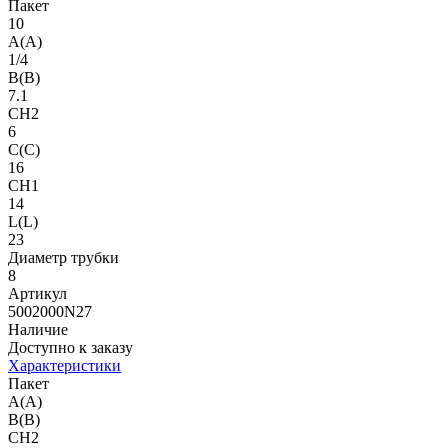
Пакет
10
A(A)
1/4
B(B)
7.1
CH2
6
C(C)
16
CH1
14
L(L)
23
Диаметр трубки
8
Артикул
5002000N27
Наличие
Доступно к заказу
Характеристики
Пакет
A(A)
B(B)
CH2