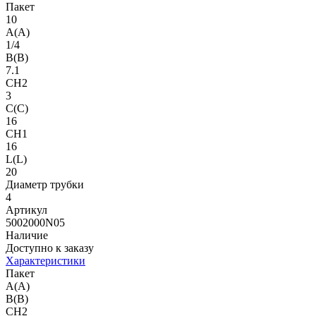
Пакет
10
A(A)
1/4
B(B)
7.1
CH2
3
C(C)
16
CH1
16
L(L)
20
Диаметр трубки
4
Артикул
5002000N05
Наличие
Доступно к заказу
Характеристики
Пакет
A(A)
B(B)
CH2