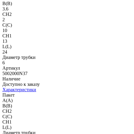
B(B)
3.6
CH2
2
C(C)
10
CH1
13
L(L)
24
Диаметр трубки
6
Артикул
5002000N37
Наличие
Доступно к заказу
Характеристики
Пакет
A(A)
B(B)
CH2
C(C)
CH1
L(L)
Диаметр трубки