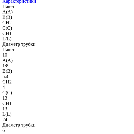
Характеристики
Пакет
A(A)
B(B)
CH2
C(C)
CH1
L(L)
Диаметр трубки
Пакет
10
A(A)
1/8
B(B)
5.4
CH2
4
C(C)
13
CH1
13
L(L)
24
Диаметр трубки
6