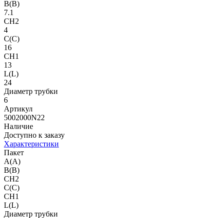
B(B)
7.1
CH2
4
C(C)
16
CH1
13
L(L)
24
Диаметр трубки
6
Артикул
5002000N22
Наличие
Доступно к заказу
Характеристики
Пакет
A(A)
B(B)
CH2
C(C)
CH1
L(L)
Диаметр трубки