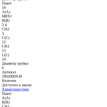
Пакет
10
A(A)
M8X1
B(B)
5.4
CH2
3
C(C)
12
CH1
13
L(L)
24
Диаметр трубки
6
Артикул
5002000N38
Наличие
Доступно к заказу
Характеристики
Пакет
A(A)
B(B)
CH2