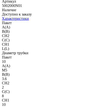
Артикул
5002000N01
Наличие
Доступно к заказу
Характеристики
Пакет
A(A)
B(B)
CH2
C(C)
CH1
L(L)
Диаметр трубки
Пакет
10
A(A)
M5
B(B)
3.6
CH2
2
C(C)
8
CH1
10