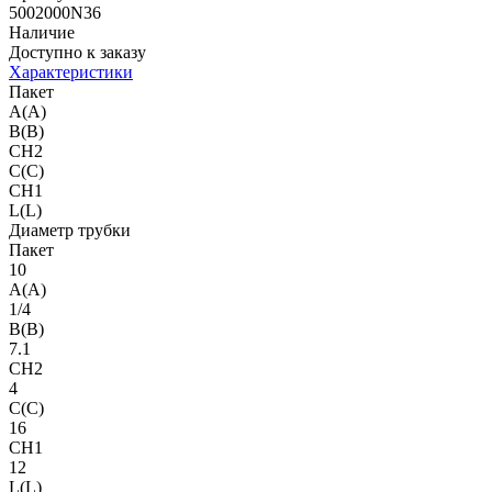
5002000N36
Наличие
Доступно к заказу
Характеристики
Пакет
A(A)
B(B)
CH2
C(C)
CH1
L(L)
Диаметр трубки
Пакет
10
A(A)
1/4
B(B)
7.1
CH2
4
C(C)
16
CH1
12
L(L)