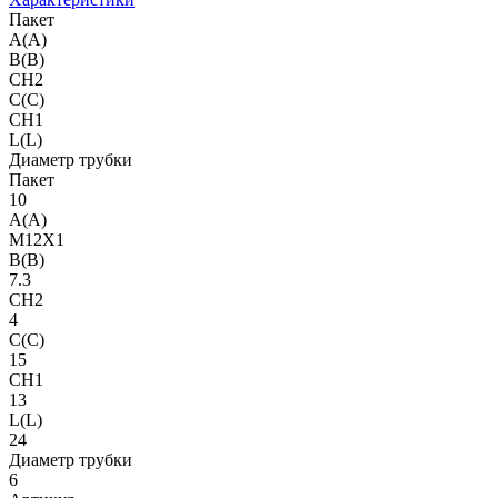
Пакет
A(A)
B(B)
CH2
C(C)
CH1
L(L)
Диаметр трубки
Пакет
10
A(A)
M12X1
B(B)
7.3
CH2
4
C(C)
15
CH1
13
L(L)
24
Диаметр трубки
6