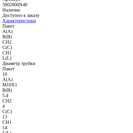
5002000N40
Наличие
Доступно к заказу
Характеристики
Пакет
A(A)
B(B)
CH2
C(C)
CH1
L(L)
Диаметр трубки
Пакет
10
A(A)
M10X1
B(B)
5.4
CH2
4
C(C)
13
CH1
14
L(L)