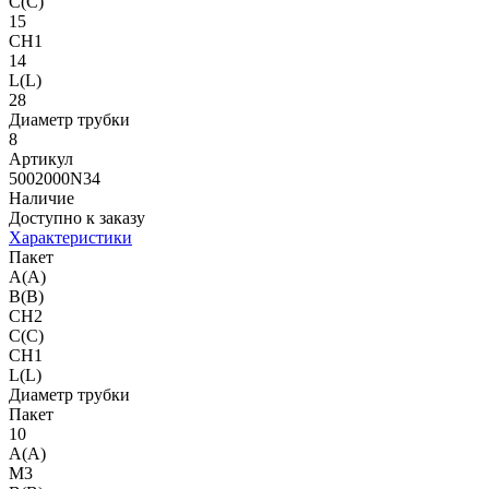
C(C)
15
CH1
14
L(L)
28
Диаметр трубки
8
Артикул
5002000N34
Наличие
Доступно к заказу
Характеристики
Пакет
A(A)
B(B)
CH2
C(C)
CH1
L(L)
Диаметр трубки
Пакет
10
A(A)
M3