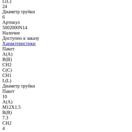
L(L)
24
Диаметр трубки
6
Артикул
5002000N14
Наличие
Доступно к заказу
Характеристики
Пакет
A(A)
B(B)
CH2
C(C)
CH1
L(L)
Диаметр трубки
Пакет
10
A(A)
M12X1.5
B(B)
7.3
CH2
4