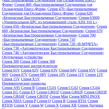
«Быстроразъемные Соединения для Охлаждения Пресс-
Форм»
Серия 460 «Быстроразъемные Соединения для
Охлаждения Пресс-Форм»
Серия 470 «Быстроразъемные
Соединения для Охлаждения Пресс-Форм»
Серия 620
«Безопасные Быстроразъемные Соединения»
Серия 63000
«Универсальное БРС из нержавеющей стали AISI 316 L»
Серия 650 «Безопасные Быстроразъемные Соединения»
Серия
660 «Безопасные Быстроразъемные Соединения»
Серия 670
«Безопасные Быстроразъемные Соединения»
Серия 700
«Быстроразъемные Соединения»
Серия 710
«Быстроразъемные Соединения»
Серия 720 «B-МУФТА»
Серия 730 «Автоматические Быстроразъемные Соединения»
Серия 740 «Автоматические Быстроразъемные Соединения»
Обдувочные устройства
Серия 300
Серия 340
Серия 360
Пневматические распределители
Серия 01V
Серия 02V
Серия 03V
Серия 04V
Серия 05V
Серия
06V
Серия 07V
Серия 08V
Серия 10V
Серия 11V
Серия 12V
Серия 15V
Серия X1V
Пневматические приводы
Серия A95
Серия B
Серия CG01
Серия CG02
Серия CG04
Серия EG
Серия ET
Серия GR01F
Серия GR02F
Серия GR03F
Серия GR04F
Серия GR05F
Серия Mini
Серия MINI INOX
Серия NHA
Серия P
Серия Q
Серия R
Серия RT01
Серия
RT03S
Серия V
Серия W
Серия X
Серия XR
Серия Датчики