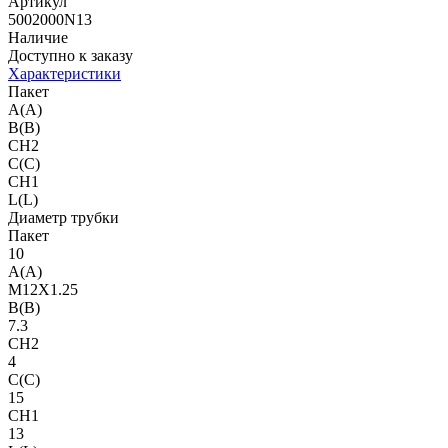
Артикул
5002000N13
Наличие
Доступно к заказу
Характеристики
Пакет
A(A)
B(B)
CH2
C(C)
CH1
L(L)
Диаметр трубки
Пакет
10
A(A)
M12X1.25
B(B)
7.3
CH2
4
C(C)
15
CH1
13