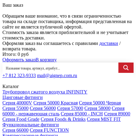
Ваш заказ
Обращаем ваше внимание, что в связи ограниченностью
товара на складе поставщика, информация представленная на
сайте не является публичной офертой.
Стоимость заказа является приблизительной и не учитывает
стоимость доставки.
Оформляя заказ вы соглашаетесь с правилами
доставки
/
возврата товара.
Итого:
0
руб
Оформить заказ
В корзину
+7 812 323-9333
mail@aignep.com.ru
Каталог
Трубопровод сжатого воздуха INFINITY
Цанговые фитинги
Серия 40000V
Серия 50000 Красная
Серия 50000 Черная
Серия 55000
Серия 56000
Серия 57000
Серия 58000
Серия
60000 - нержавеющая сталь
Серия 85000 - INCH
Серия 89000
Серия Food Grade
Серия Foods & Drinks
Серия MIST FIT
Функциональные фитинги
Серия 66000
Серия FUNCTION
Компрессионные фитинги