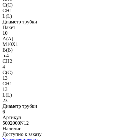
C(C)
CH1
L(L)
Диаметр трубки
Пакет
10
A(A)
M10X1
B(B)
5.4
CH2
4
C(C)
13
CH1
13
L(L)
23
Диаметр трубки
6
Артикул
5002000N12
Наличие
Доступно к заказу
Характеристики