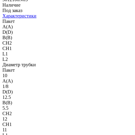
Наличие
Под заказ
Характеристики
Пакет
A(A)
D(D)
B(B)
CH2
CH1
L1
L2
Диаметр трубки
Пакет
10
A(A)
1/8
D(D)
12.5
B(B)
5.5
CH2
12
CH1
11