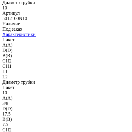
Диаметр трубки
10
Артикул
5012100N10
Наличие
Под заказ
Характеристики
Пакет
A(A)
D(D)
B(B)
CH2
CH1
L1
L2
Диаметр трубки
Пакет
10
A(A)
3/8
D(D)
17.5
B(B)
7.5
CH2