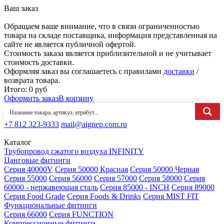
Ваш заказ
Обращаем ваше внимание, что в связи ограниченностью
товара на складе поставщика, информация представленная на
сайте не является публичной офертой.
Стоимость заказа является приблизительной и не учитывает
стоимость доставки.
Оформляя заказ вы соглашаетесь с правилами
доставки
/
возврата товара.
Итого:
0
руб
Оформить заказ
В корзину
+7 812 323-9333
mail@aignep.com.ru
Каталог
Трубопровод сжатого воздуха INFINITY
Цанговые фитинги
Серия 40000V
Серия 50000 Красная
Серия 50000 Черная
Серия 55000
Серия 56000
Серия 57000
Серия 58000
Серия
60000 - нержавеющая сталь
Серия 85000 - INCH
Серия 89000
Серия Food Grade
Серия Foods & Drinks
Серия MIST FIT
Функциональные фитинги
Серия 66000
Серия FUNCTION
Компрессионные фитинги