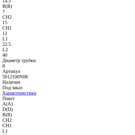
14.5
B(B)
7
CH2
15
CH1
12
L1
22.5
L2
40
Диаметр трубки
8
Артикул
5012100N08
Наличие
Под заказ
Характеристики
Пакет
A(A)
D(D)
B(B)
CH2
CH1
L1