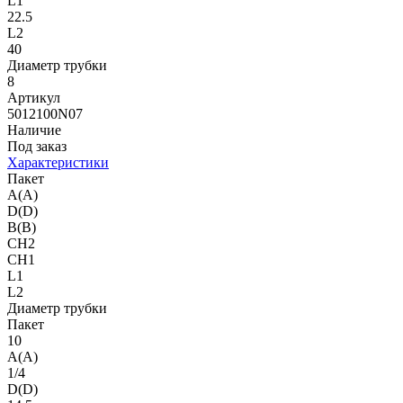
L1
22.5
L2
40
Диаметр трубки
8
Артикул
5012100N07
Наличие
Под заказ
Характеристики
Пакет
A(A)
D(D)
B(B)
CH2
CH1
L1
L2
Диаметр трубки
Пакет
10
A(A)
1/4
D(D)