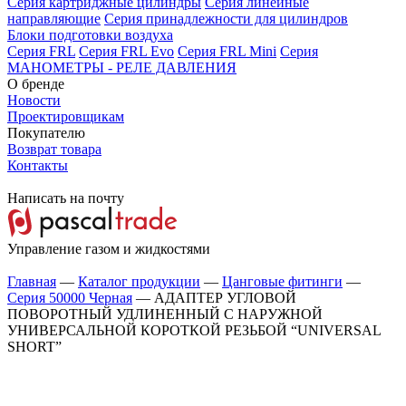
Серия картриджные цилиндры
Серия линейные
направляющие
Серия принадлежности для цилиндров
Блоки подготовки воздуха
Серия FRL
Серия FRL Evo
Серия FRL Mini
Серия
МАНОМЕТРЫ - РЕЛЕ ДАВЛЕНИЯ
О бренде
Новости
Проектировщикам
Покупателю
Возврат товара
Контакты
Написать на почту
Управление газом и жидкостями
Главная
—
Каталог продукции
—
Цанговые фитинги
—
Серия 50000 Черная
—
АДАПТЕР УГЛОВОЙ
ПОВОРОТНЫЙ УДЛИНЕННЫЙ С НАРУЖНОЙ
УНИВЕРСАЛЬНОЙ КОРОТКОЙ РЕЗЬБОЙ “UNIVERSAL
SHORT”