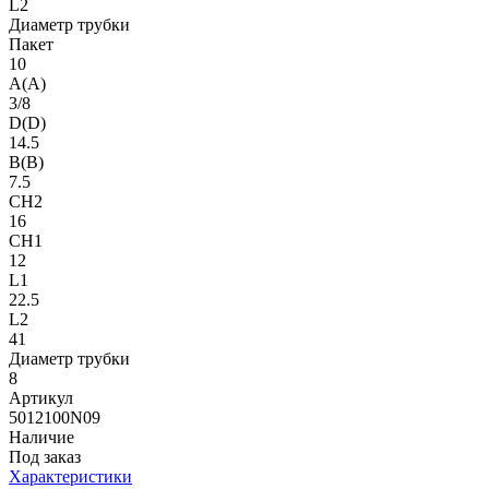
L2
Диаметр трубки
Пакет
10
A(A)
3/8
D(D)
14.5
B(B)
7.5
CH2
16
CH1
12
L1
22.5
L2
41
Диаметр трубки
8
Артикул
5012100N09
Наличие
Под заказ
Характеристики