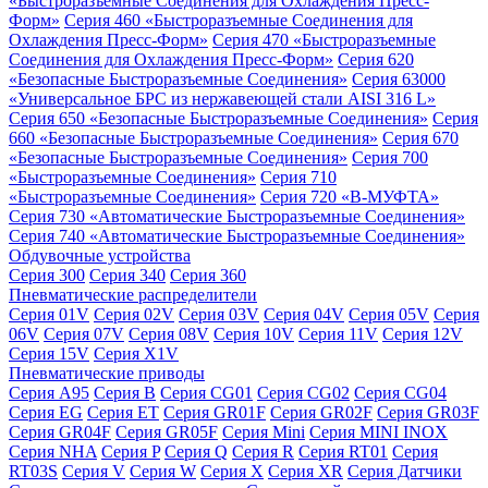
«Быстроразъемные Соединения для Охлаждения Пресс-
Форм»
Серия 460 «Быстроразъемные Соединения для
Охлаждения Пресс-Форм»
Серия 470 «Быстроразъемные
Соединения для Охлаждения Пресс-Форм»
Серия 620
«Безопасные Быстроразъемные Соединения»
Серия 63000
«Универсальное БРС из нержавеющей стали AISI 316 L»
Серия 650 «Безопасные Быстроразъемные Соединения»
Серия
660 «Безопасные Быстроразъемные Соединения»
Серия 670
«Безопасные Быстроразъемные Соединения»
Серия 700
«Быстроразъемные Соединения»
Серия 710
«Быстроразъемные Соединения»
Серия 720 «B-МУФТА»
Серия 730 «Автоматические Быстроразъемные Соединения»
Серия 740 «Автоматические Быстроразъемные Соединения»
Обдувочные устройства
Серия 300
Серия 340
Серия 360
Пневматические распределители
Серия 01V
Серия 02V
Серия 03V
Серия 04V
Серия 05V
Серия
06V
Серия 07V
Серия 08V
Серия 10V
Серия 11V
Серия 12V
Серия 15V
Серия X1V
Пневматические приводы
Серия A95
Серия B
Серия CG01
Серия CG02
Серия CG04
Серия EG
Серия ET
Серия GR01F
Серия GR02F
Серия GR03F
Серия GR04F
Серия GR05F
Серия Mini
Серия MINI INOX
Серия NHA
Серия P
Серия Q
Серия R
Серия RT01
Серия
RT03S
Серия V
Серия W
Серия X
Серия XR
Серия Датчики