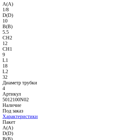
A(A)
1/8
D(D)
10
B(B)
5.5
CH2
12
CH1
9
L1
18
L2
32
Диаметр трубки
4
Артикул
5012100N02
Наличие
Под заказ
Характеристики
Пакет
A(A)
D(D)
B(B)