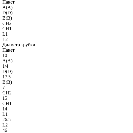
Пакет
A(A)
D(D)
B(B)
CH2
CH1
L1
L2
Диаметр трубки
Пакет
10
A(A)
1/4
D(D)
17.5
B(B)
7
CH2
15
CH1
14
L1
26.5
L2
46