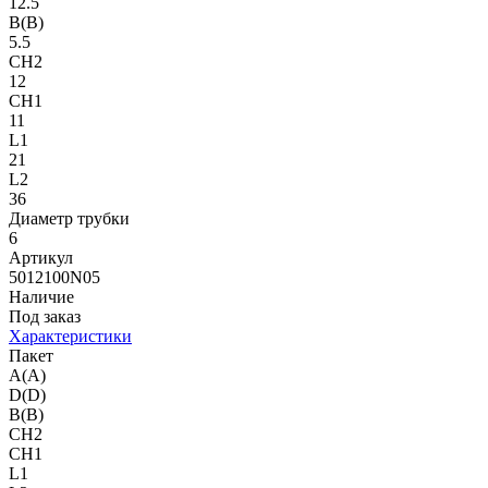
12.5
B(B)
5.5
CH2
12
CH1
11
L1
21
L2
36
Диаметр трубки
6
Артикул
5012100N05
Наличие
Под заказ
Характеристики
Пакет
A(A)
D(D)
B(B)
CH2
CH1
L1