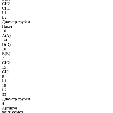
CH2
CH1
L1
L2
Диаметр трубки
Пакет
10
A(A)
1/4
D(D)
10
B(B)
7
CH2
15
CH1
9
L1
18
L2
33
Диаметр трубки
4
Артикул
5012100N03