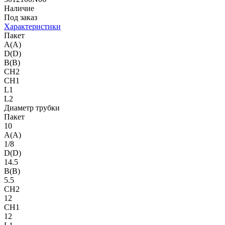
Наличие
Под заказ
Характеристики
Пакет
A(A)
D(D)
B(B)
CH2
CH1
L1
L2
Диаметр трубки
Пакет
10
A(A)
1/8
D(D)
14.5
B(B)
5.5
CH2
12
CH1
12