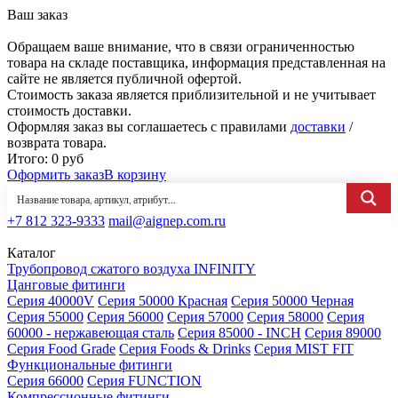
Ваш заказ
Обращаем ваше внимание, что в связи ограниченностью
товара на складе поставщика, информация представленная на
сайте не является публичной офертой.
Стоимость заказа является приблизительной и не учитывает
стоимость доставки.
Оформляя заказ вы соглашаетесь с правилами
доставки
/
возврата товара.
Итого:
0
руб
Оформить заказ
В корзину
+7 812 323-9333
mail@aignep.com.ru
Каталог
Трубопровод сжатого воздуха INFINITY
Цанговые фитинги
Серия 40000V
Серия 50000 Красная
Серия 50000 Черная
Серия 55000
Серия 56000
Серия 57000
Серия 58000
Серия
60000 - нержавеющая сталь
Серия 85000 - INCH
Серия 89000
Серия Food Grade
Серия Foods & Drinks
Серия MIST FIT
Функциональные фитинги
Серия 66000
Серия FUNCTION
Компрессионные фитинги