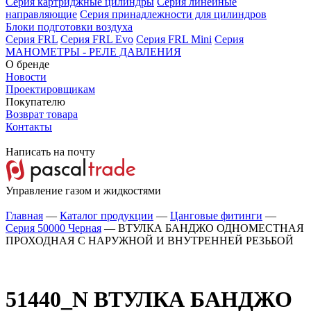
Серия картриджные цилиндры
Серия линейные
направляющие
Серия принадлежности для цилиндров
Блоки подготовки воздуха
Серия FRL
Серия FRL Evo
Серия FRL Mini
Серия
МАНОМЕТРЫ - РЕЛЕ ДАВЛЕНИЯ
О бренде
Новости
Проектировщикам
Покупателю
Возврат товара
Контакты
Написать на почту
Управление газом и жидкостями
Главная
—
Каталог продукции
—
Цанговые фитинги
—
Серия 50000 Черная
—
ВТУЛКА БАНДЖО ОДНОМЕСТНАЯ
ПРОХОДНАЯ С НАРУЖНОЙ И ВНУТРЕННЕЙ РЕЗЬБОЙ
51440_N
ВТУЛКА БАНДЖО