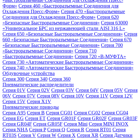
«Быстроразъемные Соединения для Охлаждения Пресс-
Форм»
Серия 460 «Быстроразъемные Соединения для
Охлаждения Пресс-Форм»
Серия 470 «Быстроразъемные
Соединения для Охлаждения Пресс-Форм»
Серия 620
«Безопасные Быстроразъемные Соединения»
Серия 63000
«Универсальное БРС из нержавеющей стали AISI 316 L»
Серия 650 «Безопасные Быстроразъемные Соединения»
Серия
660 «Безопасные Быстроразъемные Соединения»
Серия 670
«Безопасные Быстроразъемные Соединения»
Серия 700
«Быстроразъемные Соединения»
Серия 710
«Быстроразъемные Соединения»
Серия 720 «B-МУФТА»
Серия 730 «Автоматические Быстроразъемные Соединения»
Серия 740 «Автоматические Быстроразъемные Соединения»
Обдувочные устройства
Серия 300
Серия 340
Серия 360
Пневматические распределители
Серия 01V
Серия 02V
Серия 03V
Серия 04V
Серия 05V
Серия
06V
Серия 07V
Серия 08V
Серия 10V
Серия 11V
Серия 12V
Серия 15V
Серия X1V
Пневматические приводы
Серия A95
Серия B
Серия CG01
Серия CG02
Серия CG04
Серия EG
Серия ET
Серия GR01F
Серия GR02F
Серия GR03F
Серия GR04F
Серия GR05F
Серия Mini
Серия MINI INOX
Серия NHA
Серия P
Серия Q
Серия R
Серия RT01
Серия
RT03S
Серия V
Серия W
Серия X
Серия XR
Серия Датчики