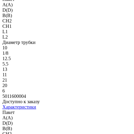
A(A)
D(D)
B(B)
CH2
CH1
L1
L2
Диаметр трубки
10
1/8
12.5
5.5
13
11
21
20
6
5011600004
Доступно к заказу
Характеристики
Пакет
A(A)
D(D)
B(B)
CH2