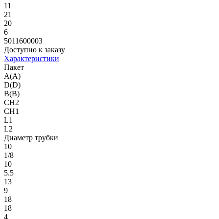
11
21
20
6
5011600003
Доступно к заказу
Характеристики
Пакет
A(A)
D(D)
B(B)
CH2
CH1
L1
L2
Диаметр трубки
10
1/8
10
5.5
13
9
18
18
4