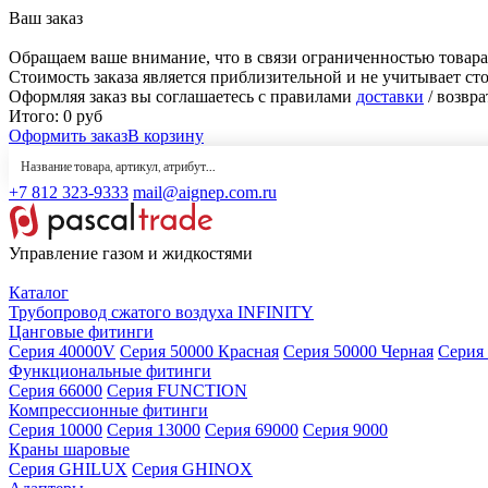
Ваш заказ
Обращаем ваше внимание, что в связи ограниченностью товара
Стоимость заказа является приблизительной и не учитывает ст
Оформляя заказ вы соглашаетесь с правилами
доставки
/ возвра
Итого:
0
руб
Оформить заказ
В корзину
+7 812 323-9333
mail@aignep.com.ru
Управление газом и жидкостями
Каталог
Трубопровод сжатого воздуха INFINITY
Цанговые фитинги
Серия 40000V
Серия 50000 Красная
Серия 50000 Черная
Серия
Функциональные фитинги
Серия 66000
Серия FUNCTION
Компрессионные фитинги
Серия 10000
Серия 13000
Серия 69000
Серия 9000
Краны шаровые
Серия GHILUX
Серия GHINOX