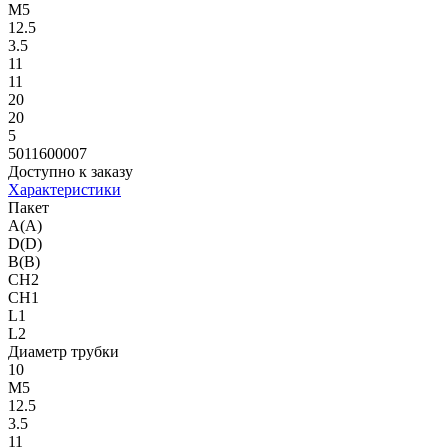
M5
12.5
3.5
11
11
20
20
5
5011600007
Доступно к заказу
Характеристики
Пакет
A(A)
D(D)
B(B)
CH2
CH1
L1
L2
Диаметр трубки
10
M5
12.5
3.5
11