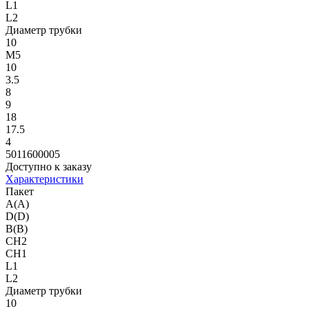
L1
L2
Диаметр трубки
10
M5
10
3.5
8
9
18
17.5
4
5011600005
Доступно к заказу
Характеристики
Пакет
A(A)
D(D)
B(B)
CH2
CH1
L1
L2
Диаметр трубки
10