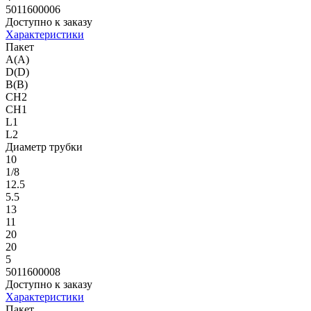
5011600006
Доступно к заказу
Характеристики
Пакет
A(A)
D(D)
B(B)
CH2
CH1
L1
L2
Диаметр трубки
10
1/8
12.5
5.5
13
11
20
20
5
5011600008
Доступно к заказу
Характеристики
Пакет