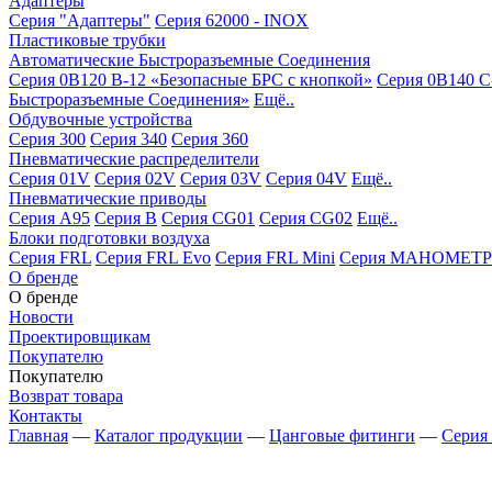
Адаптеры
Серия "Адаптеры"
Серия 62000 - INOX
Пластиковые трубки
Автоматические Быстроразъемные Соединения
Серия 0B120 B-12 «Безопасные БРС с кнопкой»
Серия 0B140 C
Быстроразъемные Соединения»
Ещё..
Обдувочные устройства
Серия 300
Серия 340
Серия 360
Пневматические распределители
Серия 01V
Серия 02V
Серия 03V
Серия 04V
Ещё..
Пневматические приводы
Серия A95
Серия B
Серия CG01
Серия CG02
Ещё..
Блоки подготовки воздуха
Серия FRL
Серия FRL Evo
Серия FRL Mini
Серия МАНОМЕТР
О бренде
О бренде
Новости
Проектировщикам
Покупателю
Покупателю
Возврат товара
Контакты
Главная
—
Каталог продукции
—
Цанговые фитинги
—
Серия