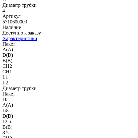
Диаметр трубки
4
Артикул
5710600003
Наличие
Доступно к заказу
Характеристики
Пакет
A(A)
D(D)
B(B)
CH2
CH1
L1
L2
Диаметр трубки
Пакет
10
A(A)
1/8
D(D)
12.5
B(B)
8.5