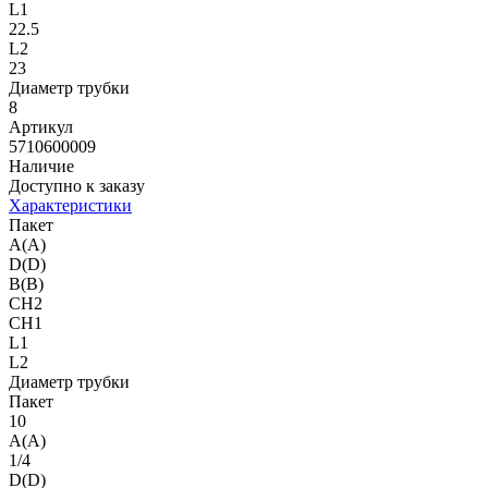
L1
22.5
L2
23
Диаметр трубки
8
Артикул
5710600009
Наличие
Доступно к заказу
Характеристики
Пакет
A(A)
D(D)
B(B)
CH2
CH1
L1
L2
Диаметр трубки
Пакет
10
A(A)
1/4
D(D)