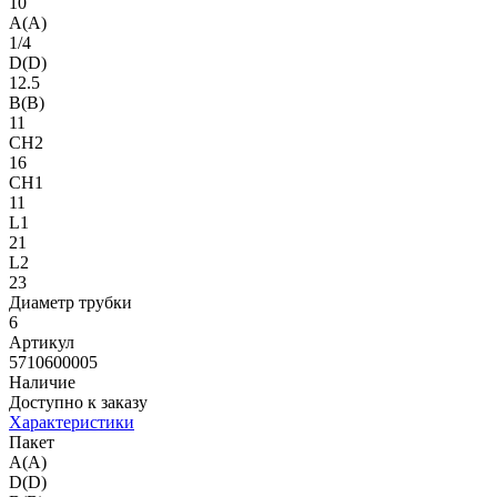
10
A(A)
1/4
D(D)
12.5
B(B)
11
CH2
16
CH1
11
L1
21
L2
23
Диаметр трубки
6
Артикул
5710600005
Наличие
Доступно к заказу
Характеристики
Пакет
A(A)
D(D)