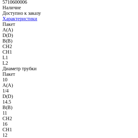
5710600006
Наличие
Доступно к заказу
Характеристики
Пакет
A(A)
D(D)
B(B)
CH2
CH1
L1
L2
Диаметр трубки
Пакет
10
A(A)
1/4
D(D)
14.5
B(B)
11
CH2
16
CH1
12