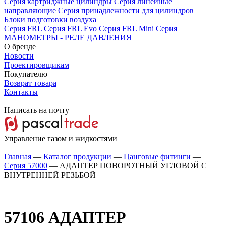
Серия картриджные цилиндры
Серия линейные
направляющие
Серия принадлежности для цилиндров
Блоки подготовки воздуха
Серия FRL
Серия FRL Evo
Серия FRL Mini
Серия
МАНОМЕТРЫ - РЕЛЕ ДАВЛЕНИЯ
О бренде
Новости
Проектировщикам
Покупателю
Возврат товара
Контакты
Написать на почту
Управление газом и жидкостями
Главная
—
Каталог продукции
—
Цанговые фитинги
—
Серия 57000
—
АДАПТЕР ПОВОРОТНЫЙ УГЛОВОЙ С
ВНУТРЕННЕЙ РЕЗЬБОЙ
57106
АДАПТЕР