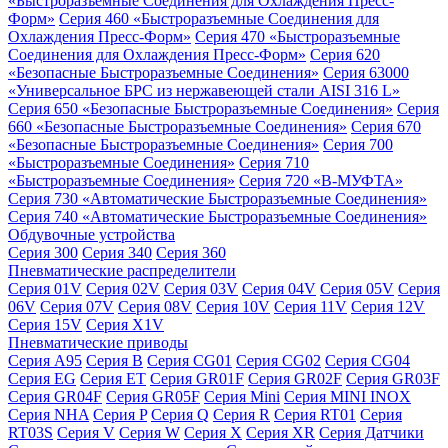
«Быстроразъемные Соединения для Охлаждения Пресс-
Форм»
Серия 460 «Быстроразъемные Соединения для
Охлаждения Пресс-Форм»
Серия 470 «Быстроразъемные
Соединения для Охлаждения Пресс-Форм»
Серия 620
«Безопасные Быстроразъемные Соединения»
Серия 63000
«Универсальное БРС из нержавеющей стали AISI 316 L»
Серия 650 «Безопасные Быстроразъемные Соединения»
Серия
660 «Безопасные Быстроразъемные Соединения»
Серия 670
«Безопасные Быстроразъемные Соединения»
Серия 700
«Быстроразъемные Соединения»
Серия 710
«Быстроразъемные Соединения»
Серия 720 «B-МУФТА»
Серия 730 «Автоматические Быстроразъемные Соединения»
Серия 740 «Автоматические Быстроразъемные Соединения»
Обдувочные устройства
Серия 300
Серия 340
Серия 360
Пневматические распределители
Серия 01V
Серия 02V
Серия 03V
Серия 04V
Серия 05V
Серия
06V
Серия 07V
Серия 08V
Серия 10V
Серия 11V
Серия 12V
Серия 15V
Серия X1V
Пневматические приводы
Серия A95
Серия B
Серия CG01
Серия CG02
Серия CG04
Серия EG
Серия ET
Серия GR01F
Серия GR02F
Серия GR03F
Серия GR04F
Серия GR05F
Серия Mini
Серия MINI INOX
Серия NHA
Серия P
Серия Q
Серия R
Серия RT01
Серия
RT03S
Серия V
Серия W
Серия X
Серия XR
Серия Датчики