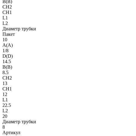
B(B)
CH2
CH1
L1
L2
Диаметр трубки
Пакет
10
A(A)
1/8
D(D)
14.5
B(B)
8.5
CH2
13
CH1
12
L1
22.5
L2
20
Диаметр трубки
8
Артикул