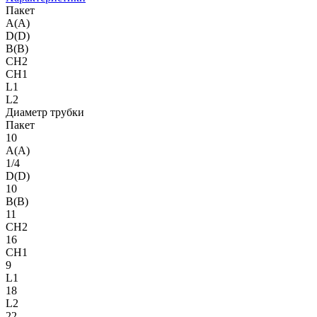
Пакет
A(A)
D(D)
B(B)
CH2
CH1
L1
L2
Диаметр трубки
Пакет
10
A(A)
1/4
D(D)
10
B(B)
11
CH2
16
CH1
9
L1
18
L2
22