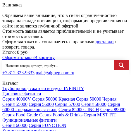
Ваш заказ
Обращаем ваше внимание, что в связи ограниченностью
товара на складе поставщика, информация представленная на
сайте не является публичной офертой.
Стоимость заказа является приблизительной и не учитывает
стоимость доставки.
Оформляя заказ вы соглашаетесь с правилами
доставки
/
возврата товара.
Итого:
0
руб
Оформить заказ
В корзину
+7 812 323-9333
mail@aignep.com.ru
Каталог
Трубопровод сжатого воздуха INFINITY
Цанговые фитинги
Серия 40000V
Серия 50000 Красная
Серия 50000 Черная
Серия 55000
Серия 56000
Серия 57000
Серия 58000
Серия
60000 - нержавеющая сталь
Серия 85000 - INCH
Серия 89000
Серия Food Grade
Серия Foods & Drinks
Серия MIST FIT
Функциональные фитинги
Серия 66000
Серия FUNCTION
Компрессионные фитинги