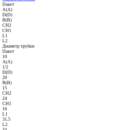
Пакет
A(A)
D(D)
B(B)
CH2
CH1
L1
L2
Диаметр трубки
Пакет
10
A(A)
1/2
D(D)
20
B(B)
15
CH2
24
CH1
16
L1
31.5
L2
34