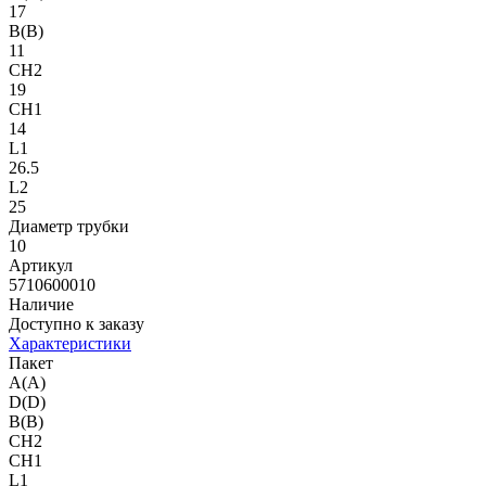
17
B(B)
11
CH2
19
CH1
14
L1
26.5
L2
25
Диаметр трубки
10
Артикул
5710600010
Наличие
Доступно к заказу
Характеристики
Пакет
A(A)
D(D)
B(B)
CH2
CH1
L1