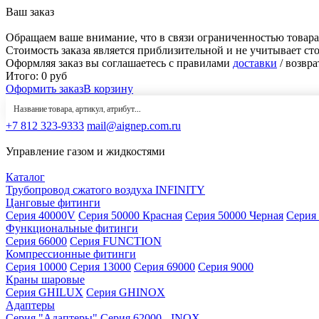
Ваш заказ
Обращаем ваше внимание, что в связи ограниченностью товара
Стоимость заказа является приблизительной и не учитывает ст
Оформляя заказ вы соглашаетесь с правилами
доставки
/ возвра
Итого:
0
руб
Оформить заказ
В корзину
+7 812 323-9333
mail@aignep.com.ru
Управление газом и жидкостями
Каталог
Трубопровод сжатого воздуха INFINITY
Цанговые фитинги
Серия 40000V
Серия 50000 Красная
Серия 50000 Черная
Серия
Функциональные фитинги
Серия 66000
Серия FUNCTION
Компрессионные фитинги
Серия 10000
Серия 13000
Серия 69000
Серия 9000
Краны шаровые
Серия GHILUX
Серия GHINOX
Адаптеры
Серия "Адаптеры"
Серия 62000 - INOX