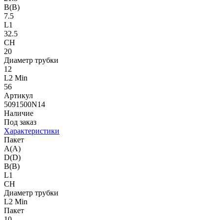
B(B)
7.5
L1
32.5
CH
20
Диаметр трубки
12
L2 Min
56
Артикул
5091500N14
Наличие
Под заказ
Характеристики
Пакет
A(A)
D(D)
B(B)
L1
CH
Диаметр трубки
L2 Min
Пакет
10