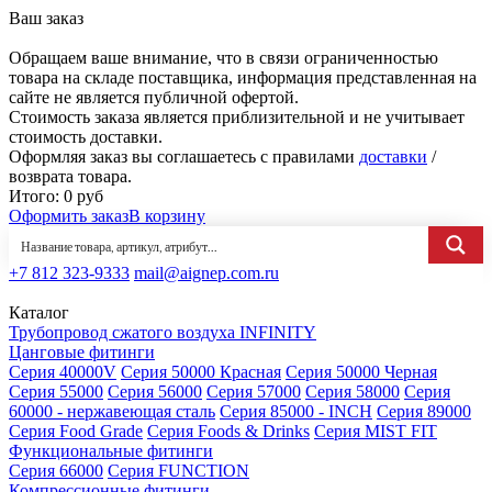
Ваш заказ
Обращаем ваше внимание, что в связи ограниченностью
товара на складе поставщика, информация представленная на
сайте не является публичной офертой.
Стоимость заказа является приблизительной и не учитывает
стоимость доставки.
Оформляя заказ вы соглашаетесь с правилами
доставки
/
возврата товара.
Итого:
0
руб
Оформить заказ
В корзину
+7 812 323-9333
mail@aignep.com.ru
Каталог
Трубопровод сжатого воздуха INFINITY
Цанговые фитинги
Серия 40000V
Серия 50000 Красная
Серия 50000 Черная
Серия 55000
Серия 56000
Серия 57000
Серия 58000
Серия
60000 - нержавеющая сталь
Серия 85000 - INCH
Серия 89000
Серия Food Grade
Серия Foods & Drinks
Серия MIST FIT
Функциональные фитинги
Серия 66000
Серия FUNCTION
Компрессионные фитинги