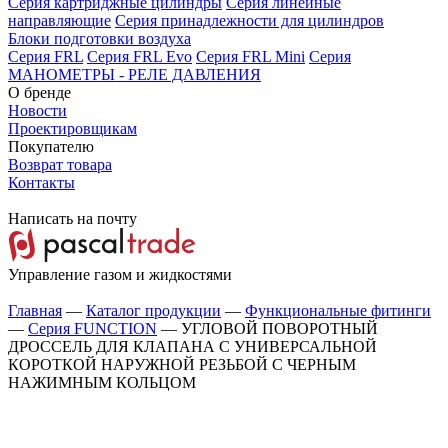
Серия картриджные цилиндры
Серия линейные
направляющие
Серия принадлежности для цилиндров
Блоки подготовки воздуха
Серия FRL
Серия FRL Evo
Серия FRL Mini
Серия
МАНОМЕТРЫ - РЕЛЕ ДАВЛЕНИЯ
О бренде
Новости
Проектировщикам
Покупателю
Возврат товара
Контакты
Написать на почту
Управление газом и жидкостями
Главная
—
Каталог продукции
—
Функциональные фитинги
—
Серия FUNCTION
—
УГЛОВОЙ ПОВОРОТНЫЙ
ДРОССЕЛЬ ДЛЯ КЛАПАНА С УНИВЕРСАЛЬНОЙ
КОРОТКОЙ НАРУЖНОЙ РЕЗЬБОЙ С ЧЕРНЫМ
НАЖИМНЫМ КОЛЬЦОМ