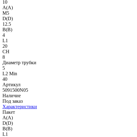
10
A(A)
M5
D(D)
12.5
B(B)
4
L1
20
CH
8
Диаметр трубки
5
L2 Min
40
Артикул
5091500N05
Наличие
Под заказ
Характеристики
Пакет
A(A)
D(D)
B(B)
L1