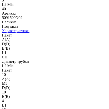
3
L2 Min
40
Артикул
5091500N02
Наличие
Под заказ
Характеристики
Пакет
A(A)
D(D)
B(B)
L1
CH
Диаметр трубки
L2 Min
Пакет
10
A(A)
M5
D(D)
10
B(B)
4
L1