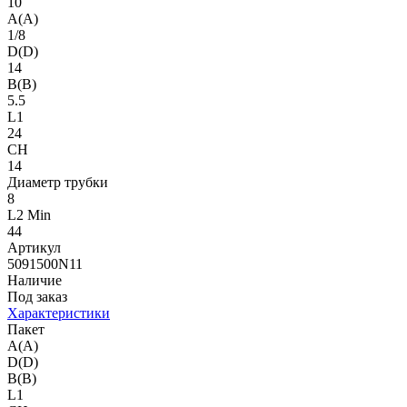
10
A(A)
1/8
D(D)
14
B(B)
5.5
L1
24
CH
14
Диаметр трубки
8
L2 Min
44
Артикул
5091500N11
Наличие
Под заказ
Характеристики
Пакет
A(A)
D(D)
B(B)
L1