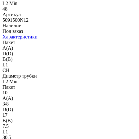
L2 Min
48
Артикул
5091500N12
Наличие
Под заказ
Характеристики
Пакет
A(A)
D(D)
B(B)
L1
CH
Диаметр трубки
L2 Min
Пакет
10
A(A)
3/8
D(D)
17
B(B)
7.5
L1
30.5