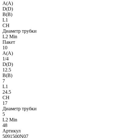
A(A)
D(D)
B(B)
L1
CH
Диаметр трубки
L2 Min
Пакет
10
A(A)
1/4
D(D)
12.5
B(B)
7
L1
24.5
CH
17
Диаметр трубки
5
L2 Min
48
Артикул
5091500N07