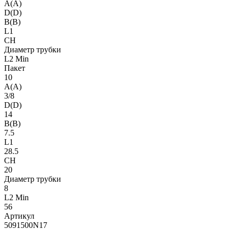
A(A)
D(D)
B(B)
L1
CH
Диаметр трубки
L2 Min
Пакет
10
A(A)
3/8
D(D)
14
B(B)
7.5
L1
28.5
CH
20
Диаметр трубки
8
L2 Min
56
Артикул
5091500N17