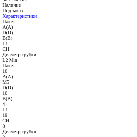
Наличие
Под заказ
Характеристики
Пакет
A(A)
D(D)
B(B)
L1
CH
Диаметр трубки
L2 Min
Пакет
10
A(A)
M5
D(D)
10
B(B)
4
L1
19
CH
8
Диаметр трубки