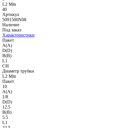
L2 Min
40
Артикул
5091500N08
Наличие
Под заказ
Характеристики
Пакет
A(A)
D(D)
B(B)
L1
CH
Диаметр трубки
L2 Min
Пакет
10
A(A)
1/8
D(D)
12.5
B(B)
5.5
L1
22.5