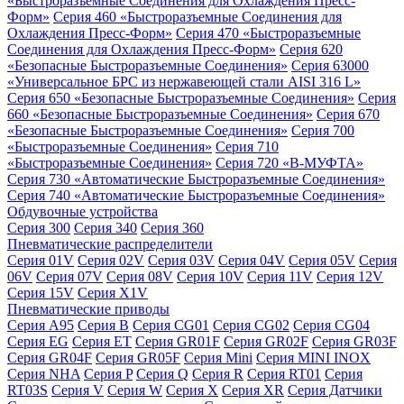
«Быстроразъемные Соединения для Охлаждения Пресс-
Форм»
Серия 460 «Быстроразъемные Соединения для
Охлаждения Пресс-Форм»
Серия 470 «Быстроразъемные
Соединения для Охлаждения Пресс-Форм»
Серия 620
«Безопасные Быстроразъемные Соединения»
Серия 63000
«Универсальное БРС из нержавеющей стали AISI 316 L»
Серия 650 «Безопасные Быстроразъемные Соединения»
Серия
660 «Безопасные Быстроразъемные Соединения»
Серия 670
«Безопасные Быстроразъемные Соединения»
Серия 700
«Быстроразъемные Соединения»
Серия 710
«Быстроразъемные Соединения»
Серия 720 «B-МУФТА»
Серия 730 «Автоматические Быстроразъемные Соединения»
Серия 740 «Автоматические Быстроразъемные Соединения»
Обдувочные устройства
Серия 300
Серия 340
Серия 360
Пневматические распределители
Серия 01V
Серия 02V
Серия 03V
Серия 04V
Серия 05V
Серия
06V
Серия 07V
Серия 08V
Серия 10V
Серия 11V
Серия 12V
Серия 15V
Серия X1V
Пневматические приводы
Серия A95
Серия B
Серия CG01
Серия CG02
Серия CG04
Серия EG
Серия ET
Серия GR01F
Серия GR02F
Серия GR03F
Серия GR04F
Серия GR05F
Серия Mini
Серия MINI INOX
Серия NHA
Серия P
Серия Q
Серия R
Серия RT01
Серия
RT03S
Серия V
Серия W
Серия X
Серия XR
Серия Датчики