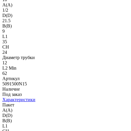
A(A)
1/2
D(D)
21.5
B(B)
9
L1
35
CH
24
Диаметр трубки
12
L2 Min
62
Артикул
5091500N15
Наличие
Под заказ
Характеристики
Пакет
A(A)
D(D)
B(B)
L1