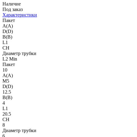
Наличие
Под заказ
Характеристики
Пакет
A(A)
D(D)
B(B)
L1
CH
Диаметр трубки
L2 Min
Пакет
10
A(A)
M5
D(D)
12.5
B(B)
4
L1
20.5
CH
8
Диаметр трубки
6