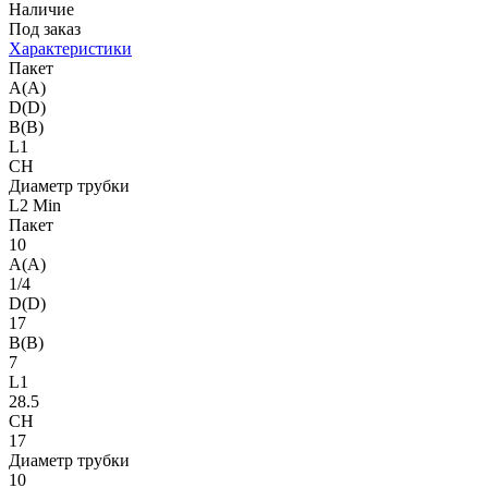
Наличие
Под заказ
Характеристики
Пакет
A(A)
D(D)
B(B)
L1
CH
Диаметр трубки
L2 Min
Пакет
10
A(A)
1/4
D(D)
17
B(B)
7
L1
28.5
CH
17
Диаметр трубки
10