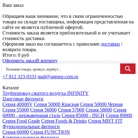
Ваш заказ
Обращаем ваше внимание, что в связи ограниченностью
товара на складе поставщика, информация представленная на
сайте не является публичной офертой.
Стоимость заказа является приблизительной и не учитывает
стоимость доставки.
Оформляя заказ вы соглашаетесь с правилами
доставки
/
возврата товара.
Итого:
0
руб
Оформить заказ
В корзину
+7 812 323-9333
mail@aignep.com.ru
Каталог
Трубопровод сжатого воздуха INFINITY
Цанговые фитинги
Серия 40000V
Серия 50000 Красная
Серия 50000 Черная
Серия 55000
Серия 56000
Серия 57000
Серия 58000
Серия
60000 - нержавеющая сталь
Серия 85000 - INCH
Серия 89000
Серия Food Grade
Серия Foods & Drinks
Серия MIST FIT
Функциональные фитинги
Серия 66000
Серия FUNCTION
Компрессионные фитинги