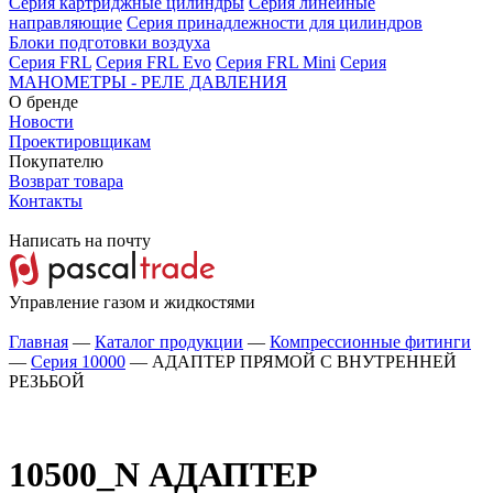
Серия картриджные цилиндры
Серия линейные
направляющие
Серия принадлежности для цилиндров
Блоки подготовки воздуха
Серия FRL
Серия FRL Evo
Серия FRL Mini
Серия
МАНОМЕТРЫ - РЕЛЕ ДАВЛЕНИЯ
О бренде
Новости
Проектировщикам
Покупателю
Возврат товара
Контакты
Написать на почту
Управление газом и жидкостями
Главная
—
Каталог продукции
—
Компрессионные фитинги
—
Серия 10000
—
АДАПТЕР ПРЯМОЙ С ВНУТРЕННЕЙ
РЕЗЬБОЙ
10500_N
АДАПТЕР