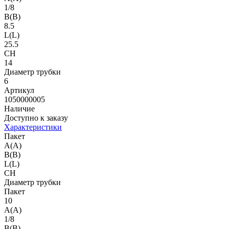
1/8
B(B)
8.5
L(L)
25.5
CH
14
Диаметр трубки
6
Артикул
1050000005
Наличие
Доступно к заказу
Характеристики
Пакет
A(A)
B(B)
L(L)
CH
Диаметр трубки
Пакет
10
A(A)
1/8
B(B)