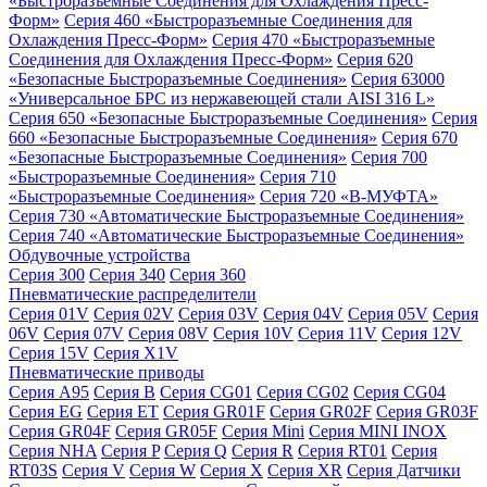
«Быстроразъемные Соединения для Охлаждения Пресс-
Форм»
Серия 460 «Быстроразъемные Соединения для
Охлаждения Пресс-Форм»
Серия 470 «Быстроразъемные
Соединения для Охлаждения Пресс-Форм»
Серия 620
«Безопасные Быстроразъемные Соединения»
Серия 63000
«Универсальное БРС из нержавеющей стали AISI 316 L»
Серия 650 «Безопасные Быстроразъемные Соединения»
Серия
660 «Безопасные Быстроразъемные Соединения»
Серия 670
«Безопасные Быстроразъемные Соединения»
Серия 700
«Быстроразъемные Соединения»
Серия 710
«Быстроразъемные Соединения»
Серия 720 «B-МУФТА»
Серия 730 «Автоматические Быстроразъемные Соединения»
Серия 740 «Автоматические Быстроразъемные Соединения»
Обдувочные устройства
Серия 300
Серия 340
Серия 360
Пневматические распределители
Серия 01V
Серия 02V
Серия 03V
Серия 04V
Серия 05V
Серия
06V
Серия 07V
Серия 08V
Серия 10V
Серия 11V
Серия 12V
Серия 15V
Серия X1V
Пневматические приводы
Серия A95
Серия B
Серия CG01
Серия CG02
Серия CG04
Серия EG
Серия ET
Серия GR01F
Серия GR02F
Серия GR03F
Серия GR04F
Серия GR05F
Серия Mini
Серия MINI INOX
Серия NHA
Серия P
Серия Q
Серия R
Серия RT01
Серия
RT03S
Серия V
Серия W
Серия X
Серия XR
Серия Датчики