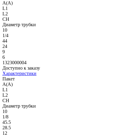
A(A)
L1
L2
CH
Диаметр трубки
10
1/4
44
24
9
6
1323000004
Доступно к заказу
Характеристики
Пакет
A(A)
L1
L2
CH
Диаметр трубки
10
1/8
45.5
28.5
12