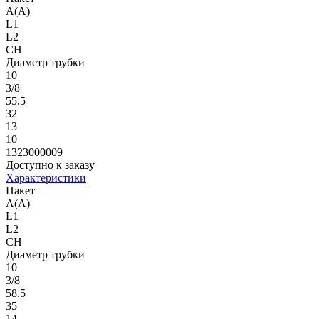
A(A)
L1
L2
CH
Диаметр трубки
10
3/8
55.5
32
13
10
1323000009
Доступно к заказу
Характеристики
Пакет
A(A)
L1
L2
CH
Диаметр трубки
10
3/8
58.5
35
14