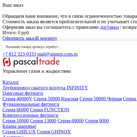
Ваш заказ
Обращаем ваше внимание, что в связи ограниченностью товара
Стоимость заказа является приблизительной и не учитывает ст
Оформляя заказ вы соглашаетесь с правилами
доставки
/ возвра
Итого:
0
руб
Оформить заказ
В корзину
+7 812 323-9333
mail@aignep.com.ru
Управление газом и жидкостями
Каталог
Трубопровод сжатого воздуха INFINITY
Цанговые фитинги
Серия 40000V
Серия 50000 Красная
Серия 50000 Черная
Серия
Функциональные фитинги
Серия 66000
Серия FUNCTION
Компрессионные фитинги
Серия 10000
Серия 13000
Серия 69000
Серия 9000
Краны шаровые
Серия GHILUX
Серия GHINOX