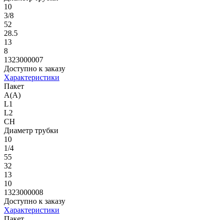
10
3/8
52
28.5
13
8
1323000007
Доступно к заказу
Характеристики
Пакет
A(A)
L1
L2
CH
Диаметр трубки
10
1/4
55
32
13
10
1323000008
Доступно к заказу
Характеристики
Пакет