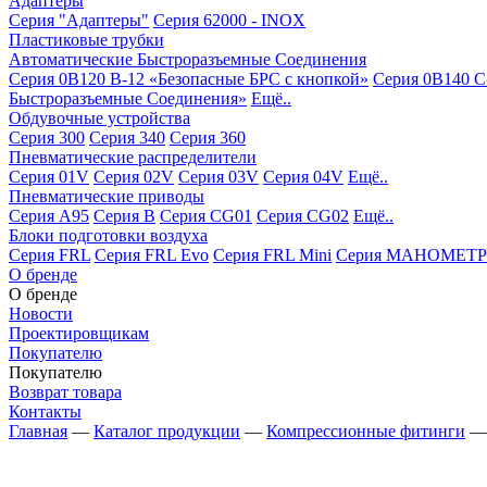
Адаптеры
Серия "Адаптеры"
Серия 62000 - INOX
Пластиковые трубки
Автоматические Быстроразъемные Соединения
Серия 0B120 B-12 «Безопасные БРС с кнопкой»
Серия 0B140 C
Быстроразъемные Соединения»
Ещё..
Обдувочные устройства
Серия 300
Серия 340
Серия 360
Пневматические распределители
Серия 01V
Серия 02V
Серия 03V
Серия 04V
Ещё..
Пневматические приводы
Серия A95
Серия B
Серия CG01
Серия CG02
Ещё..
Блоки подготовки воздуха
Серия FRL
Серия FRL Evo
Серия FRL Mini
Серия МАНОМЕТР
О бренде
О бренде
Новости
Проектировщикам
Покупателю
Покупателю
Возврат товара
Контакты
Главная
—
Каталог продукции
—
Компрессионные фитинги