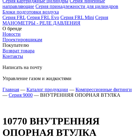
Серия картриджные цилиндры
Серия линейные
направляющие
Серия принадлежности для цилиндров
Блоки подготовки воздуха
Серия FRL
Серия FRL Evo
Серия FRL Mini
Серия
МАНОМЕТРЫ - РЕЛЕ ДАВЛЕНИЯ
О бренде
Новости
Проектировщикам
Покупателю
Возврат товара
Контакты
Написать на почту
Управление газом и жидкостями
Главная
—
Каталог продукции
—
Компрессионные фитинги
—
Серия 9000
—
ВНУТРЕННЯЯ ОПОРНАЯ ВТУЛКА
10770
ВНУТРЕННЯЯ
ОПОРНАЯ ВТУЛКА