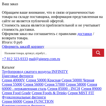
Ваш заказ
Обращаем ваше внимание, что в связи ограниченностью
товара на складе поставщика, информация представленная на
сайте не является публичной офертой.
Стоимость заказа является приблизительной и не учитывает
стоимость доставки.
Оформляя заказ вы соглашаетесь с правилами
доставки
/
возврата товара.
Итого:
0
руб
Оформить заказ
В корзину
+7 812 323-9333
mail@aignep.com.ru
Каталог
Трубопровод сжатого воздуха INFINITY
Цанговые фитинги
Серия 40000V
Серия 50000 Красная
Серия 50000 Черная
Серия 55000
Серия 56000
Серия 57000
Серия 58000
Серия
60000 - нержавеющая сталь
Серия 85000 - INCH
Серия 89000
Серия Food Grade
Серия Foods & Drinks
Серия MIST FIT
Функциональные фитинги
Серия 66000
Серия FUNCTION
Компрессионные фитинги