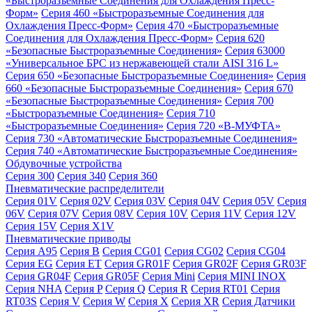
«Быстроразъемные Соединения для Охлаждения Пресс-
Форм»
Серия 460 «Быстроразъемные Соединения для
Охлаждения Пресс-Форм»
Серия 470 «Быстроразъемные
Соединения для Охлаждения Пресс-Форм»
Серия 620
«Безопасные Быстроразъемные Соединения»
Серия 63000
«Универсальное БРС из нержавеющей стали AISI 316 L»
Серия 650 «Безопасные Быстроразъемные Соединения»
Серия
660 «Безопасные Быстроразъемные Соединения»
Серия 670
«Безопасные Быстроразъемные Соединения»
Серия 700
«Быстроразъемные Соединения»
Серия 710
«Быстроразъемные Соединения»
Серия 720 «B-МУФТА»
Серия 730 «Автоматические Быстроразъемные Соединения»
Серия 740 «Автоматические Быстроразъемные Соединения»
Обдувочные устройства
Серия 300
Серия 340
Серия 360
Пневматические распределители
Серия 01V
Серия 02V
Серия 03V
Серия 04V
Серия 05V
Серия
06V
Серия 07V
Серия 08V
Серия 10V
Серия 11V
Серия 12V
Серия 15V
Серия X1V
Пневматические приводы
Серия A95
Серия B
Серия CG01
Серия CG02
Серия CG04
Серия EG
Серия ET
Серия GR01F
Серия GR02F
Серия GR03F
Серия GR04F
Серия GR05F
Серия Mini
Серия MINI INOX
Серия NHA
Серия P
Серия Q
Серия R
Серия RT01
Серия
RT03S
Серия V
Серия W
Серия X
Серия XR
Серия Датчики