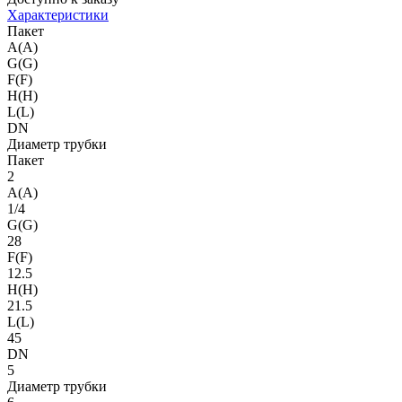
Характеристики
Пакет
A(A)
G(G)
F(F)
H(H)
L(L)
DN
Диаметр трубки
Пакет
2
A(A)
1/4
G(G)
28
F(F)
12.5
H(H)
21.5
L(L)
45
DN
5
Диаметр трубки