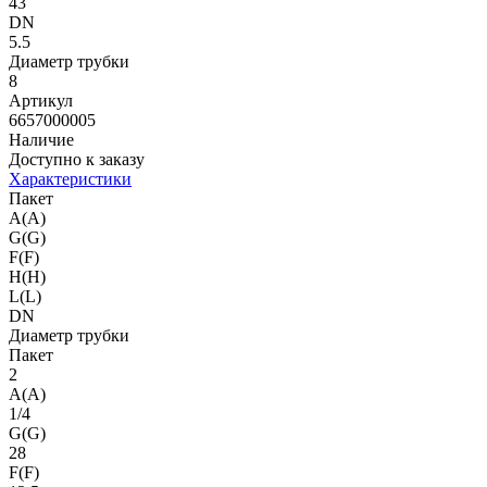
43
DN
5.5
Диаметр трубки
8
Артикул
6657000005
Наличие
Доступно к заказу
Характеристики
Пакет
A(A)
G(G)
F(F)
H(H)
L(L)
DN
Диаметр трубки
Пакет
2
A(A)
1/4
G(G)
28
F(F)