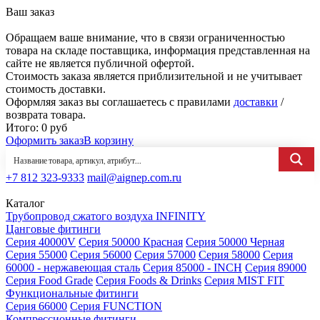
Ваш заказ
Обращаем ваше внимание, что в связи ограниченностью
товара на складе поставщика, информация представленная на
сайте не является публичной офертой.
Стоимость заказа является приблизительной и не учитывает
стоимость доставки.
Оформляя заказ вы соглашаетесь с правилами
доставки
/
возврата товара.
Итого:
0
руб
Оформить заказ
В корзину
+7 812 323-9333
mail@aignep.com.ru
Каталог
Трубопровод сжатого воздуха INFINITY
Цанговые фитинги
Серия 40000V
Серия 50000 Красная
Серия 50000 Черная
Серия 55000
Серия 56000
Серия 57000
Серия 58000
Серия
60000 - нержавеющая сталь
Серия 85000 - INCH
Серия 89000
Серия Food Grade
Серия Foods & Drinks
Серия MIST FIT
Функциональные фитинги
Серия 66000
Серия FUNCTION
Компрессионные фитинги