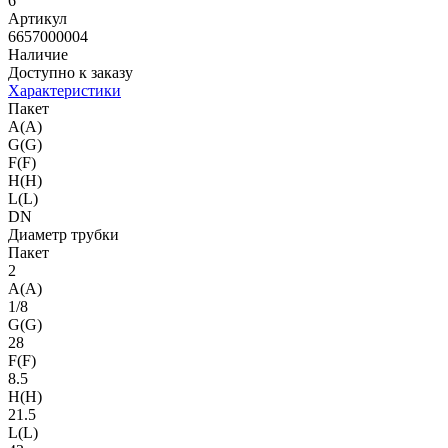
6
Артикул
6657000004
Наличие
Доступно к заказу
Характеристики
Пакет
A(A)
G(G)
F(F)
H(H)
L(L)
DN
Диаметр трубки
Пакет
2
A(A)
1/8
G(G)
28
F(F)
8.5
H(H)
21.5
L(L)