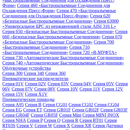
«Быстроразъемные Соединения для Охлаждения Пресс-
Форм»
Серия 460 «Быстроразъемные Соединения для
Охлаждения Пресс-Форм»
Серия 470 «Быстроразъемные
Соединения для Охлаждения Пресс-Форм»
Серия 620
«Безопасные Быстроразъемные Соединения»
Серия 63000
«Универсальное БРС из нержавеющей стали AISI 316 L»
Серия 650 «Безопасные Быстроразъемные Соединения»
Серия
660 «Безопасные Быстроразъемные Соединения»
Серия 670
«Безопасные Быстроразъемные Соединения»
Серия 700
«Быстроразъемные Соединения»
Серия 710
«Быстроразъемные Соединения»
Серия 720 «B-МУФТА»
Серия 730 «Автоматические Быстроразъемные Соединения»
Серия 740 «Автоматические Быстроразъемные Соединения»
Обдувочные устройства
Серия 300
Серия 340
Серия 360
Пневматические распределители
Серия 01V
Серия 02V
Серия 03V
Серия 04V
Серия 05V
Серия
06V
Серия 07V
Серия 08V
Серия 10V
Серия 11V
Серия 12V
Серия 15V
Серия X1V
Пневматические приводы
Серия A95
Серия B
Серия CG01
Серия CG02
Серия CG04
Серия EG
Серия ET
Серия GR01F
Серия GR02F
Серия GR03F
Серия GR04F
Серия GR05F
Серия Mini
Серия MINI INOX
Серия NHA
Серия P
Серия Q
Серия R
Серия RT01
Серия
RT03S
Серия V
Серия W
Серия X
Серия XR
Серия Датчики