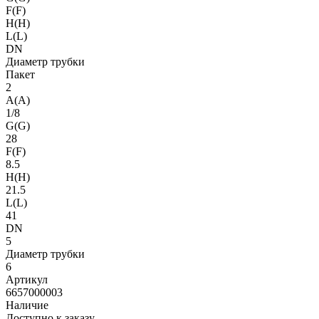
F(F)
H(H)
L(L)
DN
Диаметр трубки
Пакет
2
A(A)
1/8
G(G)
28
F(F)
8.5
H(H)
21.5
L(L)
41
DN
5
Диаметр трубки
6
Артикул
6657000003
Наличие
Доступно к заказу