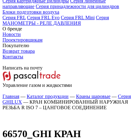
Серия картриджные цилиндры
Серия линейные
направляющие
Серия принадлежности для цилиндров
Блоки подготовки воздуха
Серия FRL
Серия FRL Evo
Серия FRL Mini
Серия
МАНОМЕТРЫ - РЕЛЕ ДАВЛЕНИЯ
О бренде
Новости
Проектировщикам
Покупателю
Возврат товара
Контакты
Написать на почту
Управление газом и жидкостями
Главная
—
Каталог продукции
—
Краны шаровые
—
Серия
GHILUX
—
КРАН КОМБИНИРОВАННЫЙ НАРУЖНАЯ
РЕЗЬБА R ISO 7 – ЦАНГОВОЕ СОЕДИНЕНИЕ
66570_GHI
КРАН