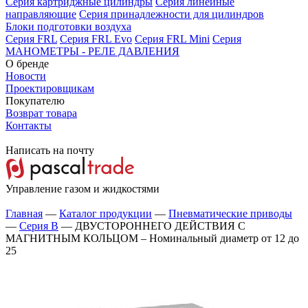
Серия картриджные цилиндры
Серия линейные
направляющие
Серия принадлежности для цилиндров
Блоки подготовки воздуха
Серия FRL
Серия FRL Evo
Серия FRL Mini
Серия
МАНОМЕТРЫ - РЕЛЕ ДАВЛЕНИЯ
О бренде
Новости
Проектировщикам
Покупателю
Возврат товара
Контакты
Написать на почту
Управление газом и жидкостями
Главная
—
Каталог продукции
—
Пневматические приводы
—
Серия B
—
ДВУСТОРОННЕГО ДЕЙСТВИЯ С
МАГНИТНЫМ КОЛЬЦОМ – Номинальный диаметр от 12 до
25