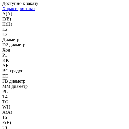
Доступно к заказу
Характеристики
A(A)
E(E)
H(H)
L2
L3
Диаметр
D2 диаметр
Ход
P1
KK
AF
BG градус
EE
FB диаметр
MM диаметр
PL
T4
TG
WH
A(A)
16
E(E)
29