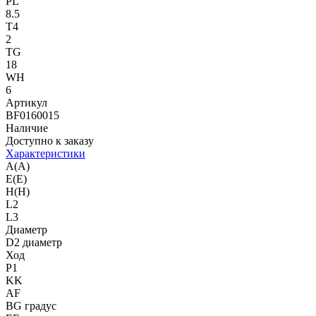
PL
8.5
T4
2
TG
18
WH
6
Артикул
BF0160015
Наличие
Доступно к заказу
Характеристики
A(A)
E(E)
H(H)
L2
L3
Диаметр
D2 диаметр
Ход
P1
KK
AF
BG градус