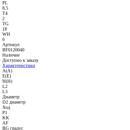
PL
8.5
T4
2
TG
18
WH
6
Артикул
BF0120040
Наличие
Доступно к заказу
Характеристики
A(A)
E(E)
H(H)
L2
L3
Диаметр
D2 диаметр
Ход
P1
KK
AF
BG градус