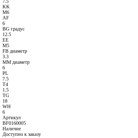
7.5
KK
M6
AF
6
BG градус
12.5
EE
M5
FB диаметр
3.3
MM диаметр
6
PL
7.5
T4
1.5
TG
18
WH
6
Артикул
BF0160005
Наличие
Доступно к заказу