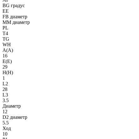
BG градус
EE
FB диаметр
MM диаметр
PL
T4
TG
WH
A(A)
16
E(E)
29
H(H)
1
L2
28
L3
3.5
Диаметр
12
D2 диаметр
5.5
Ход
10