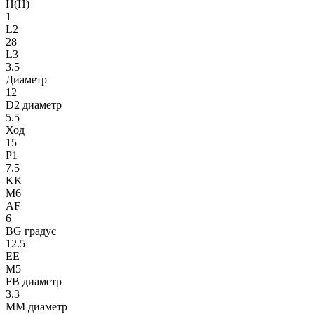
H(H)
1
L2
28
L3
3.5
Диаметр
12
D2 диаметр
5.5
Ход
15
P1
7.5
KK
M6
AF
6
BG градус
12.5
EE
M5
FB диаметр
3.3
MM диаметр