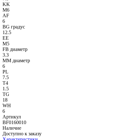
KK
M6
AF
6
BG градус
12.5
EE
M5
FB диаметр
3.3
MM диаметр
6
PL
7.5
T4
1.5
TG
18
WH
6
Артикул
BF0160010
Наличие
Доступно к заказу
Характеристики