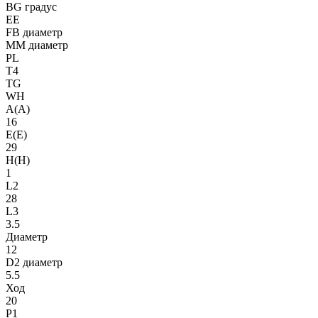
BG градус
EE
FB диаметр
MM диаметр
PL
T4
TG
WH
A(A)
16
E(E)
29
H(H)
1
L2
28
L3
3.5
Диаметр
12
D2 диаметр
5.5
Ход
20
P1