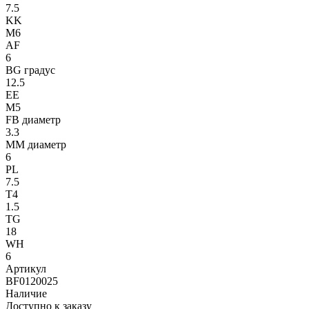
7.5
KK
M6
AF
6
BG градус
12.5
EE
M5
FB диаметр
3.3
MM диаметр
6
PL
7.5
T4
1.5
TG
18
WH
6
Артикул
BF0120025
Наличие
Доступно к заказу