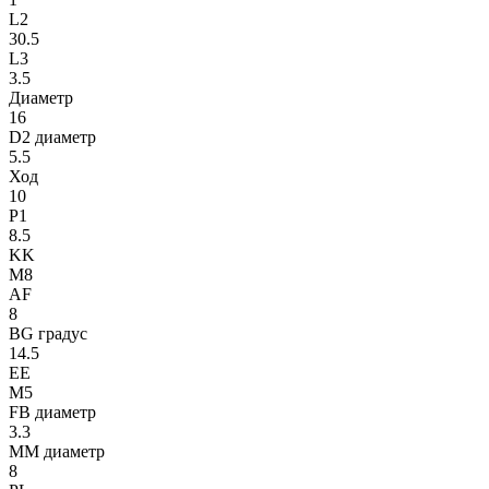
L2
30.5
L3
3.5
Диаметр
16
D2 диаметр
5.5
Ход
10
P1
8.5
KK
M8
AF
8
BG градус
14.5
EE
M5
FB диаметр
3.3
MM диаметр
8