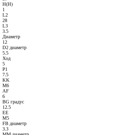
H(H)
1
L2
28
L3
3.5
Диаметр
12
D2 диаметр
5.5
Ход
5
P1
7.5
KK
M6
AF
6
BG градус
12.5
EE
M5
FB диаметр
3.3
MM диаметр