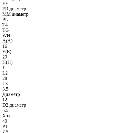
EE
FB диаметр
MM диаметр
PL
T4
TG
WH
A(A)
16
E(E)
29
H(H)
1
L2
28
L3
3.5
Диаметр
12
D2 диаметр
5.5
Ход
40
P1
7.5