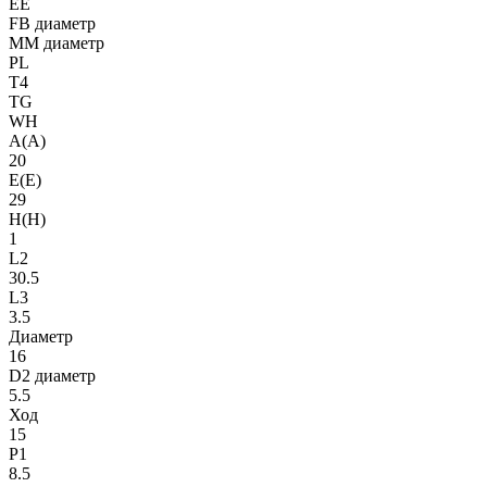
EE
FB диаметр
MM диаметр
PL
T4
TG
WH
A(A)
20
E(E)
29
H(H)
1
L2
30.5
L3
3.5
Диаметр
16
D2 диаметр
5.5
Ход
15
P1
8.5