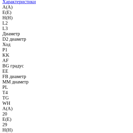
Характеристики
A(A)
E(E)
H(H)
L2
L3
Диаметр
D2 диаметр
Ход
P1
KK
AF
BG градус
EE
FB диаметр
MM диаметр
PL
T4
TG
WH
A(A)
20
E(E)
29
H(H)