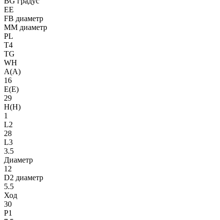
BG градус
EE
FB диаметр
MM диаметр
PL
T4
TG
WH
A(A)
16
E(E)
29
H(H)
1
L2
28
L3
3.5
Диаметр
12
D2 диаметр
5.5
Ход
30
P1