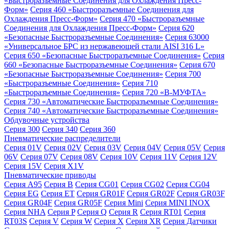
«Быстроразъемные Соединения для Охлаждения Пресс-
Форм»
Серия 460 «Быстроразъемные Соединения для
Охлаждения Пресс-Форм»
Серия 470 «Быстроразъемные
Соединения для Охлаждения Пресс-Форм»
Серия 620
«Безопасные Быстроразъемные Соединения»
Серия 63000
«Универсальное БРС из нержавеющей стали AISI 316 L»
Серия 650 «Безопасные Быстроразъемные Соединения»
Серия
660 «Безопасные Быстроразъемные Соединения»
Серия 670
«Безопасные Быстроразъемные Соединения»
Серия 700
«Быстроразъемные Соединения»
Серия 710
«Быстроразъемные Соединения»
Серия 720 «B-МУФТА»
Серия 730 «Автоматические Быстроразъемные Соединения»
Серия 740 «Автоматические Быстроразъемные Соединения»
Обдувочные устройства
Серия 300
Серия 340
Серия 360
Пневматические распределители
Серия 01V
Серия 02V
Серия 03V
Серия 04V
Серия 05V
Серия
06V
Серия 07V
Серия 08V
Серия 10V
Серия 11V
Серия 12V
Серия 15V
Серия X1V
Пневматические приводы
Серия A95
Серия B
Серия CG01
Серия CG02
Серия CG04
Серия EG
Серия ET
Серия GR01F
Серия GR02F
Серия GR03F
Серия GR04F
Серия GR05F
Серия Mini
Серия MINI INOX
Серия NHA
Серия P
Серия Q
Серия R
Серия RT01
Серия
RT03S
Серия V
Серия W
Серия X
Серия XR
Серия Датчики