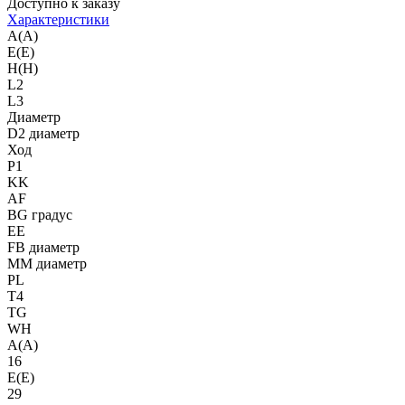
Доступно к заказу
Характеристики
A(A)
E(E)
H(H)
L2
L3
Диаметр
D2 диаметр
Ход
P1
KK
AF
BG градус
EE
FB диаметр
MM диаметр
PL
T4
TG
WH
A(A)
16
E(E)
29