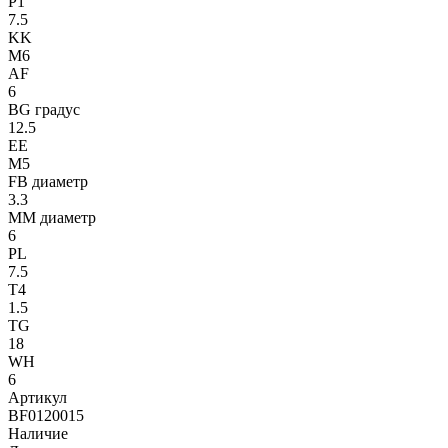
P1
7.5
KK
M6
AF
6
BG градус
12.5
EE
M5
FB диаметр
3.3
MM диаметр
6
PL
7.5
T4
1.5
TG
18
WH
6
Артикул
BF0120015
Наличие