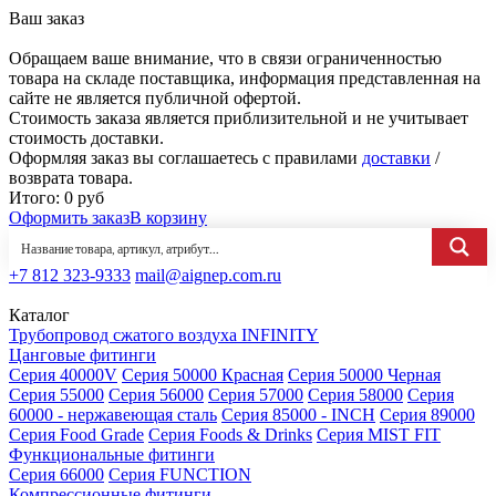
Ваш заказ
Обращаем ваше внимание, что в связи ограниченностью
товара на складе поставщика, информация представленная на
сайте не является публичной офертой.
Стоимость заказа является приблизительной и не учитывает
стоимость доставки.
Оформляя заказ вы соглашаетесь с правилами
доставки
/
возврата товара.
Итого:
0
руб
Оформить заказ
В корзину
+7 812 323-9333
mail@aignep.com.ru
Каталог
Трубопровод сжатого воздуха INFINITY
Цанговые фитинги
Серия 40000V
Серия 50000 Красная
Серия 50000 Черная
Серия 55000
Серия 56000
Серия 57000
Серия 58000
Серия
60000 - нержавеющая сталь
Серия 85000 - INCH
Серия 89000
Серия Food Grade
Серия Foods & Drinks
Серия MIST FIT
Функциональные фитинги
Серия 66000
Серия FUNCTION
Компрессионные фитинги