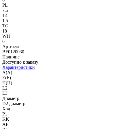
PL
7.5
T4
1.5
TG
18
WH
6
Артикул
BF0120030
Наличие
Доступно к заказу
Характеристики
A(A)
E(E)
H(H)
L2
L3
Диаметр
D2 диаметр
Ход
P1
KK
AF