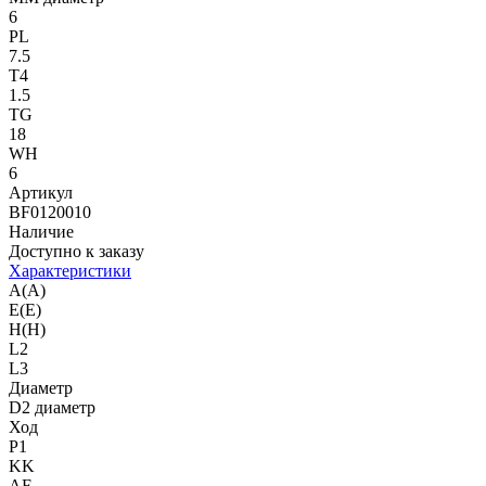
6
PL
7.5
T4
1.5
TG
18
WH
6
Артикул
BF0120010
Наличие
Доступно к заказу
Характеристики
A(A)
E(E)
H(H)
L2
L3
Диаметр
D2 диаметр
Ход
P1
KK
AF