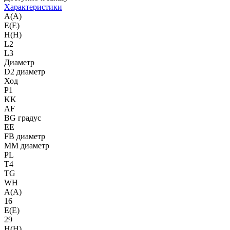
Характеристики
A(A)
E(E)
H(H)
L2
L3
Диаметр
D2 диаметр
Ход
P1
KK
AF
BG градус
EE
FB диаметр
MM диаметр
PL
T4
TG
WH
A(A)
16
E(E)
29
H(H)