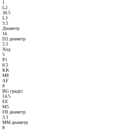
1
L2
30.5
L3
3.5
Диаметр
16
D2 диаметр
5.5
Ход
5
P1
8.5
KK
M8
AF
8
BG градус
14.5
EE
M5
FB диаметр
3.3
MM диаметр
8