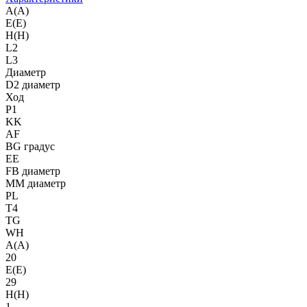
A(A)
E(E)
H(H)
L2
L3
Диаметр
D2 диаметр
Ход
P1
KK
AF
BG градус
EE
FB диаметр
MM диаметр
PL
T4
TG
WH
A(A)
20
E(E)
29
H(H)
1