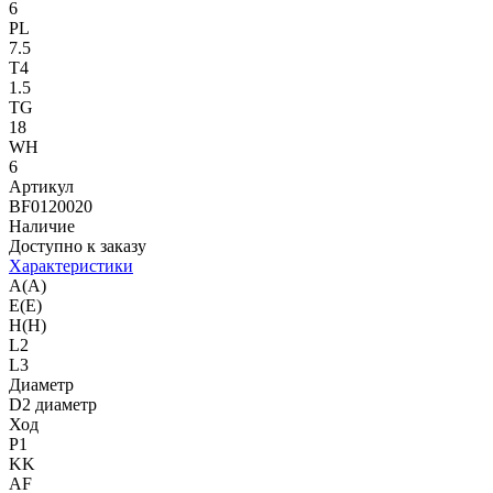
6
PL
7.5
T4
1.5
TG
18
WH
6
Артикул
BF0120020
Наличие
Доступно к заказу
Характеристики
A(A)
E(E)
H(H)
L2
L3
Диаметр
D2 диаметр
Ход
P1
KK
AF