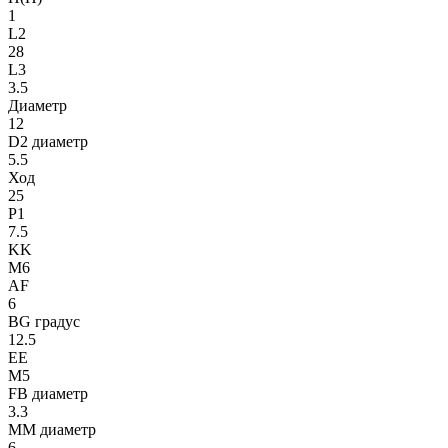
1
L2
28
L3
3.5
Диаметр
12
D2 диаметр
5.5
Ход
25
P1
7.5
KK
M6
AF
6
BG градус
12.5
EE
M5
FB диаметр
3.3
MM диаметр
6