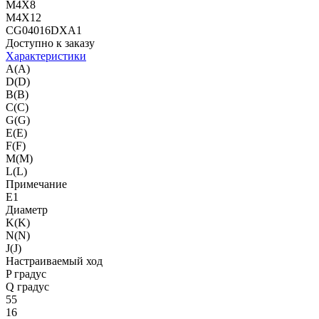
M4X8
M4X12
CG04016DXA1
Доступно к заказу
Характеристики
A(A)
D(D)
B(B)
C(C)
G(G)
E(E)
F(F)
M(M)
L(L)
Примечание
E1
Диаметр
K(K)
N(N)
J(J)
Настраиваемый ход
P градус
Q градус
55
16