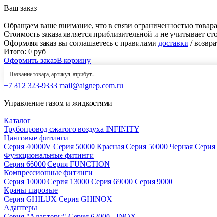
Ваш заказ
Обращаем ваше внимание, что в связи ограниченностью товара
Стоимость заказа является приблизительной и не учитывает ст
Оформляя заказ вы соглашаетесь с правилами
доставки
/ возвра
Итого:
0
руб
Оформить заказ
В корзину
+7 812 323-9333
mail@aignep.com.ru
Управление газом и жидкостями
Каталог
Трубопровод сжатого воздуха INFINITY
Цанговые фитинги
Серия 40000V
Серия 50000 Красная
Серия 50000 Черная
Серия
Функциональные фитинги
Серия 66000
Серия FUNCTION
Компрессионные фитинги
Серия 10000
Серия 13000
Серия 69000
Серия 9000
Краны шаровые
Серия GHILUX
Серия GHINOX
Адаптеры
Серия "Адаптеры"
Серия 62000 - INOX