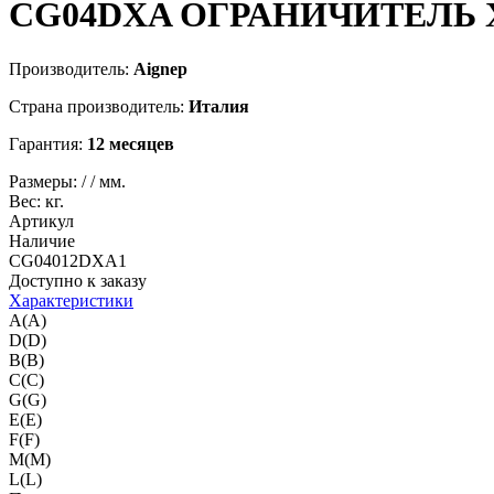
CG04DXA
ОГРАНИЧИТЕЛЬ 
Производитель:
Aignep
Страна производитель:
Италия
Гарантия:
12 месяцев
Размеры:
/
/
мм.
Вес:
кг.
Артикул
Наличие
CG04012DXA1
Доступно к заказу
Характеристики
A(A)
D(D)
B(B)
C(C)
G(G)
E(E)
F(F)
M(M)
L(L)