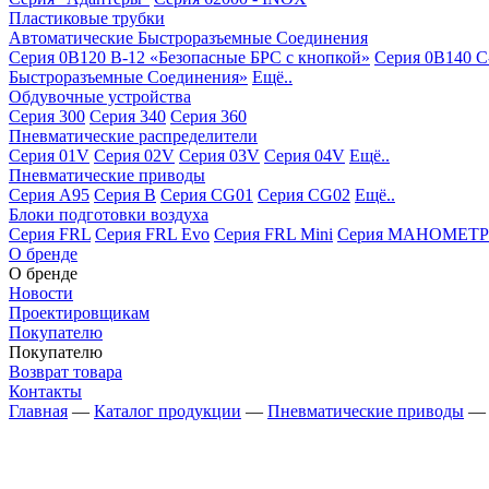
Пластиковые трубки
Автоматические Быстроразъемные Соединения
Серия 0B120 B-12 «Безопасные БРС с кнопкой»
Серия 0B140 C
Быстроразъемные Соединения»
Ещё..
Обдувочные устройства
Серия 300
Серия 340
Серия 360
Пневматические распределители
Серия 01V
Серия 02V
Серия 03V
Серия 04V
Ещё..
Пневматические приводы
Серия A95
Серия B
Серия CG01
Серия CG02
Ещё..
Блоки подготовки воздуха
Серия FRL
Серия FRL Evo
Серия FRL Mini
Серия МАНОМЕТР
О бренде
О бренде
Новости
Проектировщикам
Покупателю
Покупателю
Возврат товара
Контакты
Главная
—
Каталог продукции
—
Пневматические приводы