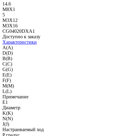
14.6
M8X1
5
M3X12
M3X16
CG04020DXA1
Доступно к заказу
Характеристики
A(A)
D(D)
B(B)
C(C)
G(G)
E(E)
F(F)
M(M)
L(L)
Примечание
E1
Диаметр
K(K)
N(N)
J(J)
Настраиваемый ход
P градус