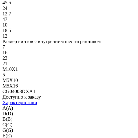
45.5
24
12.7
47
10
18.5
12
Размер винтов с внутренним шестигранником
7
16
23
21
M10X1
5
M5X10
M5X16
CG04008DXA1
Доступно к заказу
Характеристики
A(A)
D(D)
B(B)
C(C)
G(G)
E(E)