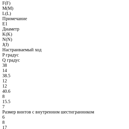
F(F)
M(M)
L(L)
Примечание
E1
Диаметр
K(K)
N(N)
J(J)
Настраиваемый ход
P градус
Q градус
38
14
38.5
12
12
40.6
8
15.5
7
Размер винтов с внутренним шестигранником
6
8
17