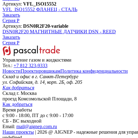
Артикул:
VFL_ISO15552
VFL_ISO15552
ФЛАНЕЦ - СТАЛЬ
Заказать
Серия P
Артикул:
DSN0R2F20-variable
DSN0R2F20
МАГНИТНЫЕ ДАТЧИКИ DSN - REED
Заказать
Серия P
Управление газом и жидкостями
Тел.:
+7 812 323-9333
Новости
Проектировщикам
Политика конфиденциальности
Склад и офис в
г. Санкт-Петербург
ул. Софийская, д. 14, корп. 2Б, оф. 205
Как добраться
Склад
г. Москва
проезд Комсомольской Площади, 8
Как добраться
Время работы
с 9:00 - 18:00, ПТ до с 9:00 - 17:00
СБ - ВС выходной
Email:
mail@aignep.com.ru
Наши проекты
|
2026
@
AIGNEP - надежные решения для управ
undefined