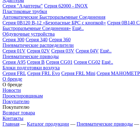
Адаптеры
Серия "Адаптеры"
Серия 62000 - INOX
Пластиковые трубки
Автоматические Быстроразъемные Соединения
Серия 0B120 B-12 «Безопасные БРС с кнопкой»
Серия 0B140 C
Быстроразъемные Соединения»
Ещё..
Обдувочные устройства
Серия 300
Серия 340
Серия 360
Пневматические распределители
Серия 01V
Серия 02V
Серия 03V
Серия 04V
Ещё..
Пневматические приводы
Серия A95
Серия B
Серия CG01
Серия CG02
Ещё..
Блоки подготовки воздуха
Серия FRL
Серия FRL Evo
Серия FRL Mini
Серия МАНОМЕТР
О бренде
О бренде
Новости
Проектировщикам
Покупателю
Покупателю
Возврат товара
Контакты
Главная
—
Каталог продукции
—
Пневматические приводы