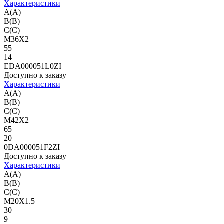
Характеристики
A(A)
B(B)
C(C)
M36X2
55
14
EDA000051L0ZI
Доступно к заказу
Характеристики
A(A)
B(B)
C(C)
M42X2
65
20
0DA000051F2ZI
Доступно к заказу
Характеристики
A(A)
B(B)
C(C)
M20X1.5
30
9