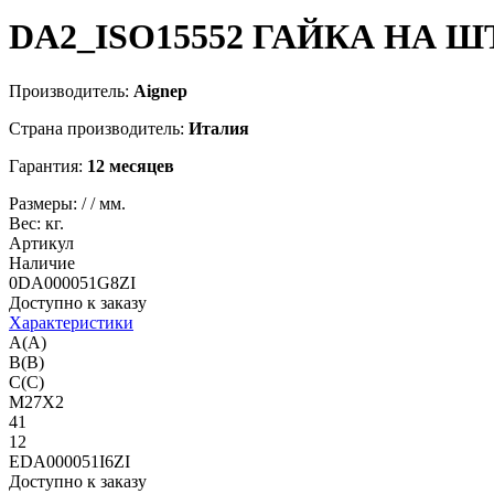
DA2_ISO15552
ГАЙКА НА ШТ
Производитель:
Aignep
Страна производитель:
Италия
Гарантия:
12 месяцев
Размеры:
/
/
мм.
Вес:
кг.
Артикул
Наличие
0DA000051G8ZI
Доступно к заказу
Характеристики
A(A)
B(B)
C(C)
M27X2
41
12
EDA000051I6ZI
Доступно к заказу