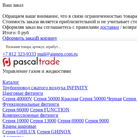
Ваш заказ
Обращаем ваше внимание, что в связи ограниченностью товара
Стоимость заказа является приблизительной и не учитывает ст
Оформляя заказ вы соглашаетесь с правилами
доставки
/ возвра
Итого:
0
руб
Оформить заказ
В корзину
+7 812 323-9333
mail@aignep.com.ru
Управление газом и жидкостями
Каталог
Трубопровод сжатого воздуха INFINITY
Цанговые фитинги
Серия 40000V
Серия 50000 Красная
Серия 50000 Черная
Серия
Функциональные фитинги
Серия 66000
Серия FUNCTION
Компрессионные фитинги
Серия 10000
Серия 13000
Серия 69000
Серия 9000
Краны шаровые
Серия GHILUX
Серия GHINOX