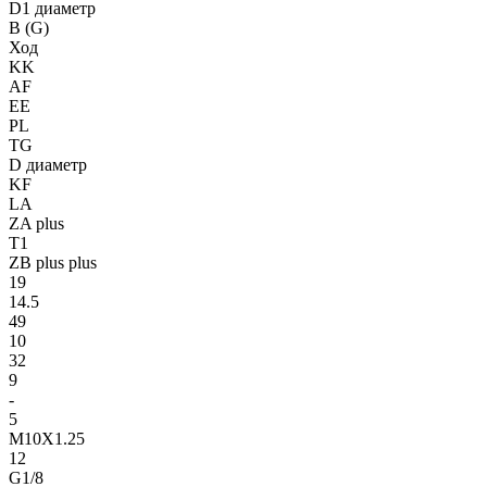
D1 диаметр
B (G)
Ход
KK
AF
EE
PL
TG
D диаметр
KF
LA
ZA plus
T1
ZB plus plus
19
14.5
49
10
32
9
-
5
M10X1.25
12
G1/8