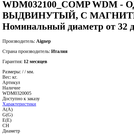
WDM032100_COMP
WDM - 
ВЫДВИНУТЫЙ, С МАГНИТНЫМ
Номинальный диаметр от 32 д
Производитель:
Aignep
Страна производитель:
Италия
Гарантия:
12 месяцев
Размеры:
/
/
мм.
Вес:
кг.
Артикул
Наличие
WDM0320005
Доступно к заказу
Характеристики
A(A)
G(G)
E(E)
CH
Диаметр