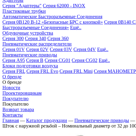
Адаптеры
Серия "Адаптеры"
Серия 62000 - INOX
Пластиковые трубки
Автоматические Быстроразъемные Соединения
Серия 0B120 B-12 «Безопасные БРС с кнопкой»
Серия 0B140 C
Быстроразъемные Соединения»
Ещё..
Обдувочные устройства
Серия 300
Серия 340
Серия 360
Пневматические распределители
Серия 01V
Серия 02V
Серия 03V
Серия 04V
Ещё..
Пневматические приводы
Серия A95
Серия B
Серия CG01
Серия CG02
Ещё..
Блоки подготовки воздуха
Серия FRL
Серия FRL Evo
Серия FRL Mini
Серия МАНОМЕТР
О бренде
О бренде
Новости
Проектировщикам
Покупателю
Покупателю
Возврат товара
Контакты
Главная
—
Каталог продукции
—
Пневматические приводы
Шток с наружной резьбой – Номинальный диаметр от 32 до 10