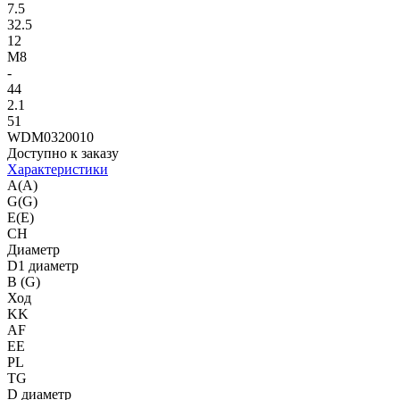
7.5
32.5
12
M8
-
44
2.1
51
WDM0320010
Доступно к заказу
Характеристики
A(A)
G(G)
E(E)
CH
Диаметр
D1 диаметр
B (G)
Ход
KK
AF
EE
PL
TG
D диаметр