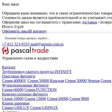
Ваш заказ
Обращаем ваше внимание, что в связи ограниченностью товара
Стоимость заказа является приблизительной и не учитывает ст
Оформляя заказ вы соглашаетесь с правилами
доставки
/ возвра
Итого:
0
руб
Оформить заказ
В корзину
+7 812 323-9333
mail@aignep.com.ru
Управление газом и жидкостями
Каталог
Трубопровод сжатого воздуха INFINITY
Цанговые фитинги
Серия 40000V
Серия 50000 Красная
Серия 50000 Черная
Серия
Функциональные фитинги
Серия 66000
Серия FUNCTION
Компрессионные фитинги
Серия 10000
Серия 13000
Серия 69000
Серия 9000
Краны шаровые
Серия GHILUX
Серия GHINOX