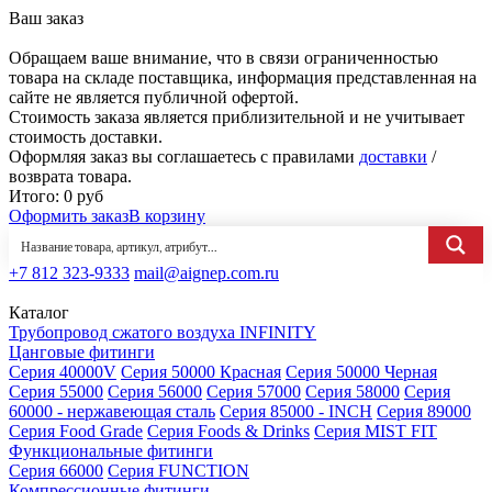
Ваш заказ
Обращаем ваше внимание, что в связи ограниченностью
товара на складе поставщика, информация представленная на
сайте не является публичной офертой.
Стоимость заказа является приблизительной и не учитывает
стоимость доставки.
Оформляя заказ вы соглашаетесь с правилами
доставки
/
возврата товара.
Итого:
0
руб
Оформить заказ
В корзину
+7 812 323-9333
mail@aignep.com.ru
Каталог
Трубопровод сжатого воздуха INFINITY
Цанговые фитинги
Серия 40000V
Серия 50000 Красная
Серия 50000 Черная
Серия 55000
Серия 56000
Серия 57000
Серия 58000
Серия
60000 - нержавеющая сталь
Серия 85000 - INCH
Серия 89000
Серия Food Grade
Серия Foods & Drinks
Серия MIST FIT
Функциональные фитинги
Серия 66000
Серия FUNCTION
Компрессионные фитинги