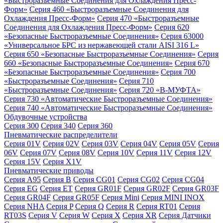
«Быстроразъемные Соединения для Охлаждения Пресс-
Форм»
Серия 460 «Быстроразъемные Соединения для
Охлаждения Пресс-Форм»
Серия 470 «Быстроразъемные
Соединения для Охлаждения Пресс-Форм»
Серия 620
«Безопасные Быстроразъемные Соединения»
Серия 63000
«Универсальное БРС из нержавеющей стали AISI 316 L»
Серия 650 «Безопасные Быстроразъемные Соединения»
Серия
660 «Безопасные Быстроразъемные Соединения»
Серия 670
«Безопасные Быстроразъемные Соединения»
Серия 700
«Быстроразъемные Соединения»
Серия 710
«Быстроразъемные Соединения»
Серия 720 «B-МУФТА»
Серия 730 «Автоматические Быстроразъемные Соединения»
Серия 740 «Автоматические Быстроразъемные Соединения»
Обдувочные устройства
Серия 300
Серия 340
Серия 360
Пневматические распределители
Серия 01V
Серия 02V
Серия 03V
Серия 04V
Серия 05V
Серия
06V
Серия 07V
Серия 08V
Серия 10V
Серия 11V
Серия 12V
Серия 15V
Серия X1V
Пневматические приводы
Серия A95
Серия B
Серия CG01
Серия CG02
Серия CG04
Серия EG
Серия ET
Серия GR01F
Серия GR02F
Серия GR03F
Серия GR04F
Серия GR05F
Серия Mini
Серия MINI INOX
Серия NHA
Серия P
Серия Q
Серия R
Серия RT01
Серия
RT03S
Серия V
Серия W
Серия X
Серия XR
Серия Датчики