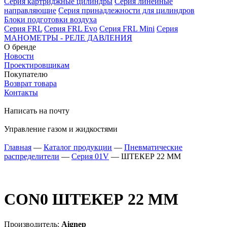
Серия картриджные цилиндры
Серия линейные
направляющие
Серия принадлежности для цилиндров
Блоки подготовки воздуха
Серия FRL
Серия FRL Evo
Серия FRL Mini
Серия
МАНОМЕТРЫ - РЕЛЕ ДАВЛЕНИЯ
О бренде
Новости
Проектировщикам
Покупателю
Возврат товара
Контакты
Написать на почту
Управление газом и жидкостями
Главная
—
Каталог продукции
—
Пневматические
распределители
—
Серия 01V
—
ШТЕКЕР 22 MM
CON0
ШТЕКЕР 22 MM
Производитель:
Aignep