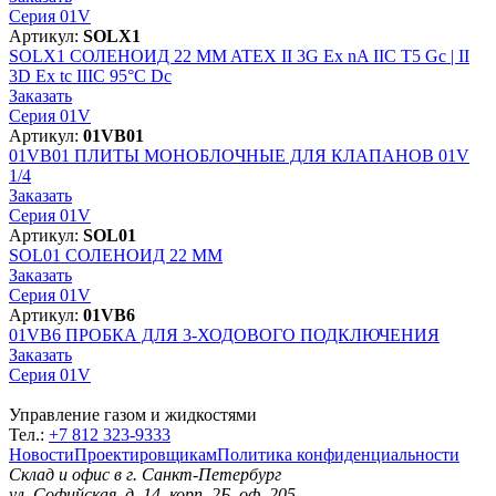
Серия 01V
Артикул:
SOLX1
SOLX1
СОЛЕНОИД 22 MM ATEX II 3G Ex nA IIC T5 Gc | II
3D Ex tc IIIC 95°C Dc
Заказать
Серия 01V
Артикул:
01VB01
01VB01
ПЛИТЫ МОНОБЛОЧНЫЕ ДЛЯ КЛАПАНОВ 01V
1/4
Заказать
Серия 01V
Артикул:
SOL01
SOL01
СОЛЕНОИД 22 MM
Заказать
Серия 01V
Артикул:
01VB6
01VB6
ПРОБКА ДЛЯ 3-ХОДОВОГО ПОДКЛЮЧЕНИЯ
Заказать
Серия 01V
Управление газом и жидкостями
Тел.:
+7 812 323-9333
Новости
Проектировщикам
Политика конфиденциальности
Склад и офис в
г. Санкт-Петербург
ул. Софийская, д. 14, корп. 2Б, оф. 205