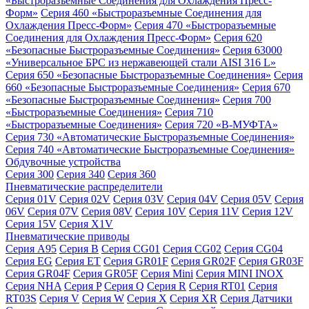
«Быстроразъемные Соединения для Охлаждения Пресс-
Форм»
Серия 460 «Быстроразъемные Соединения для
Охлаждения Пресс-Форм»
Серия 470 «Быстроразъемные
Соединения для Охлаждения Пресс-Форм»
Серия 620
«Безопасные Быстроразъемные Соединения»
Серия 63000
«Универсальное БРС из нержавеющей стали AISI 316 L»
Серия 650 «Безопасные Быстроразъемные Соединения»
Серия
660 «Безопасные Быстроразъемные Соединения»
Серия 670
«Безопасные Быстроразъемные Соединения»
Серия 700
«Быстроразъемные Соединения»
Серия 710
«Быстроразъемные Соединения»
Серия 720 «B-МУФТА»
Серия 730 «Автоматические Быстроразъемные Соединения»
Серия 740 «Автоматические Быстроразъемные Соединения»
Обдувочные устройства
Серия 300
Серия 340
Серия 360
Пневматические распределители
Серия 01V
Серия 02V
Серия 03V
Серия 04V
Серия 05V
Серия
06V
Серия 07V
Серия 08V
Серия 10V
Серия 11V
Серия 12V
Серия 15V
Серия X1V
Пневматические приводы
Серия A95
Серия B
Серия CG01
Серия CG02
Серия CG04
Серия EG
Серия ET
Серия GR01F
Серия GR02F
Серия GR03F
Серия GR04F
Серия GR05F
Серия Mini
Серия MINI INOX
Серия NHA
Серия P
Серия Q
Серия R
Серия RT01
Серия
RT03S
Серия V
Серия W
Серия X
Серия XR
Серия Датчики