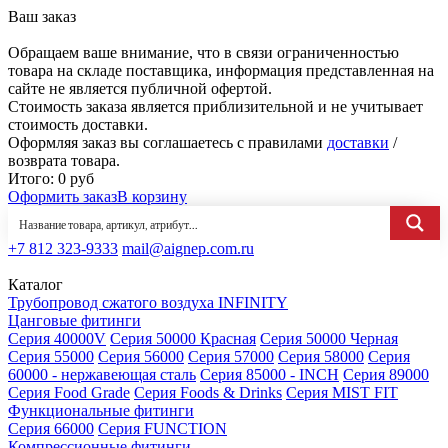
Ваш заказ
Обращаем ваше внимание, что в связи ограниченностью
товара на складе поставщика, информация представленная на
сайте не является публичной офертой.
Стоимость заказа является приблизительной и не учитывает
стоимость доставки.
Оформляя заказ вы соглашаетесь с правилами
доставки
/
возврата товара.
Итого:
0
руб
Оформить заказ
В корзину
+7 812 323-9333
mail@aignep.com.ru
Каталог
Трубопровод сжатого воздуха INFINITY
Цанговые фитинги
Серия 40000V
Серия 50000 Красная
Серия 50000 Черная
Серия 55000
Серия 56000
Серия 57000
Серия 58000
Серия
60000 - нержавеющая сталь
Серия 85000 - INCH
Серия 89000
Серия Food Grade
Серия Foods & Drinks
Серия MIST FIT
Функциональные фитинги
Серия 66000
Серия FUNCTION
Компрессионные фитинги