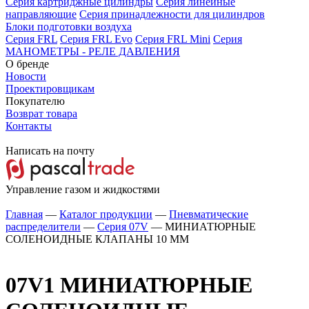
Серия картриджные цилиндры
Серия линейные
направляющие
Серия принадлежности для цилиндров
Блоки подготовки воздуха
Серия FRL
Серия FRL Evo
Серия FRL Mini
Серия
МАНОМЕТРЫ - РЕЛЕ ДАВЛЕНИЯ
О бренде
Новости
Проектировщикам
Покупателю
Возврат товара
Контакты
Написать на почту
Управление газом и жидкостями
Главная
—
Каталог продукции
—
Пневматические
распределители
—
Серия 07V
—
МИНИАТЮРНЫЕ
СОЛЕНОИДНЫЕ КЛАПАНЫ 10 MM
07V1
МИНИАТЮРНЫЕ