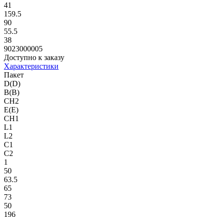
41
159.5
90
55.5
38
9023000005
Доступно к заказу
Характеристики
Пакет
D(D)
B(B)
CH2
E(E)
CH1
L1
L2
C1
C2
1
50
63.5
65
73
50
196