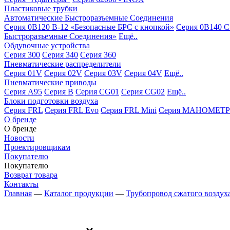
Пластиковые трубки
Автоматические Быстроразъемные Соединения
Серия 0B120 B-12 «Безопасные БРС с кнопкой»
Серия 0B140 C
Быстроразъемные Соединения»
Ещё..
Обдувочные устройства
Серия 300
Серия 340
Серия 360
Пневматические распределители
Серия 01V
Серия 02V
Серия 03V
Серия 04V
Ещё..
Пневматические приводы
Серия A95
Серия B
Серия CG01
Серия CG02
Ещё..
Блоки подготовки воздуха
Серия FRL
Серия FRL Evo
Серия FRL Mini
Серия МАНОМЕТР
О бренде
О бренде
Новости
Проектировщикам
Покупателю
Покупателю
Возврат товара
Контакты
Главная
—
Каталог продукции
—
Трубопровод сжатого воздух