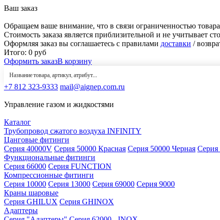
Ваш заказ
Обращаем ваше внимание, что в связи ограниченностью товара
Стоимость заказа является приблизительной и не учитывает ст
Оформляя заказ вы соглашаетесь с правилами
доставки
/ возвра
Итого:
0
руб
Оформить заказ
В корзину
+7 812 323-9333
mail@aignep.com.ru
Управление газом и жидкостями
Каталог
Трубопровод сжатого воздуха INFINITY
Цанговые фитинги
Серия 40000V
Серия 50000 Красная
Серия 50000 Черная
Серия
Функциональные фитинги
Серия 66000
Серия FUNCTION
Компрессионные фитинги
Серия 10000
Серия 13000
Серия 69000
Серия 9000
Краны шаровые
Серия GHILUX
Серия GHINOX
Адаптеры
Серия "Адаптеры"
Серия 62000 - INOX