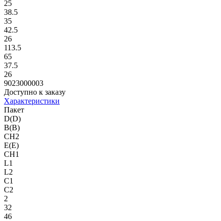
25
38.5
35
42.5
26
113.5
65
37.5
26
9023000003
Доступно к заказу
Характеристики
Пакет
D(D)
B(B)
CH2
E(E)
CH1
L1
L2
C1
C2
2
32
46