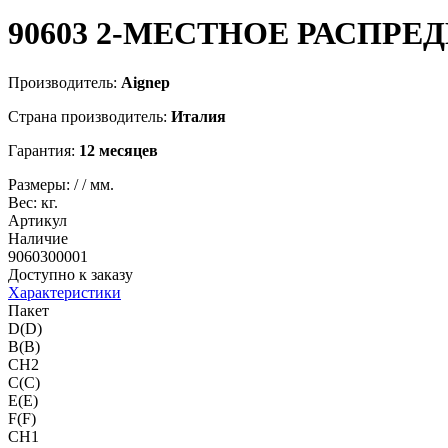
90603
2-МЕСТНОЕ РАСПРЕ
Производитель:
Aignep
Страна производитель:
Италия
Гарантия:
12 месяцев
Размеры:
/
/
мм.
Вес:
кг.
Артикул
Наличие
9060300001
Доступно к заказу
Характеристики
Пакет
D(D)
B(B)
CH2
C(C)
E(E)
F(F)
CH1