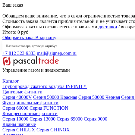
Ваш заказ
Обращаем ваше внимание, что в связи ограниченностью товара
Стоимость заказа является приблизительной и не учитывает ст
Оформляя заказ вы соглашаетесь с правилами
доставки
/ возвра
Итого:
0
руб
Оформить заказ
В корзину
+7 812 323-9333
mail@aignep.com.ru
Управление газом и жидкостями
Каталог
Трубопровод сжатого воздуха INFINITY
Цанговые фитинги
Серия 40000V
Серия 50000 Красная
Серия 50000 Черная
Серия
Функциональные фитинги
Серия 66000
Серия FUNCTION
Компрессионные фитинги
Серия 10000
Серия 13000
Серия 69000
Серия 9000
Краны шаровые
Серия GHILUX
Серия GHINOX