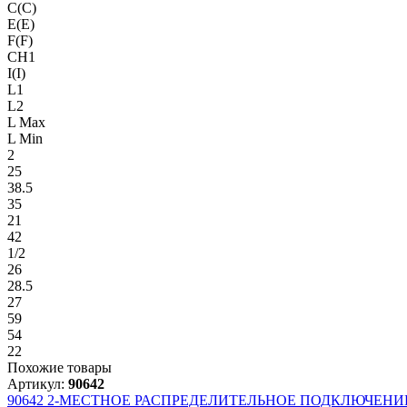
C(C)
E(E)
F(F)
CH1
I(I)
L1
L2
L Max
L Min
2
25
38.5
35
21
42
1/2
26
28.5
27
59
54
22
Похожие товары
Артикул:
90642
90642
2-МЕСТНОЕ РАСПРЕДЕЛИТЕЛЬНОЕ ПОДКЛЮЧЕНИ