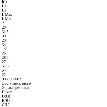
I(I)
L1
L2
L Max
L Min
2
20
31.5
30
20
34
1/2
26
28.5
27
51.5
54
22
9060300002
Доступно к заказу
Характеристики
Пакет
D(D)
B(B)
CH2