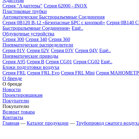
Адаптеры
Серия "Адаптеры"
Серия 62000 - INOX
Пластиковые трубки
Автоматические Быстроразъемные Соединения
Серия 0B120 B-12 «Безопасные БРС с кнопкой»
Серия 0B140 C
Быстроразъемные Соединения»
Ещё..
Обдувочные устройства
Серия 300
Серия 340
Серия 360
Пневматические распределители
Серия 01V
Серия 02V
Серия 03V
Серия 04V
Ещё..
Пневматические приводы
Серия A95
Серия B
Серия CG01
Серия CG02
Ещё..
Блоки подготовки воздуха
Серия FRL
Серия FRL Evo
Серия FRL Mini
Серия МАНОМЕТР
О бренде
О бренде
Новости
Проектировщикам
Покупателю
Покупателю
Возврат товара
Контакты
Главная
—
Каталог продукции
—
Трубопровод сжатого воздух