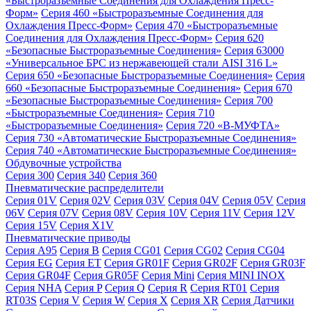
«Быстроразъемные Соединения для Охлаждения Пресс-
Форм»
Серия 460 «Быстроразъемные Соединения для
Охлаждения Пресс-Форм»
Серия 470 «Быстроразъемные
Соединения для Охлаждения Пресс-Форм»
Серия 620
«Безопасные Быстроразъемные Соединения»
Серия 63000
«Универсальное БРС из нержавеющей стали AISI 316 L»
Серия 650 «Безопасные Быстроразъемные Соединения»
Серия
660 «Безопасные Быстроразъемные Соединения»
Серия 670
«Безопасные Быстроразъемные Соединения»
Серия 700
«Быстроразъемные Соединения»
Серия 710
«Быстроразъемные Соединения»
Серия 720 «B-МУФТА»
Серия 730 «Автоматические Быстроразъемные Соединения»
Серия 740 «Автоматические Быстроразъемные Соединения»
Обдувочные устройства
Серия 300
Серия 340
Серия 360
Пневматические распределители
Серия 01V
Серия 02V
Серия 03V
Серия 04V
Серия 05V
Серия
06V
Серия 07V
Серия 08V
Серия 10V
Серия 11V
Серия 12V
Серия 15V
Серия X1V
Пневматические приводы
Серия A95
Серия B
Серия CG01
Серия CG02
Серия CG04
Серия EG
Серия ET
Серия GR01F
Серия GR02F
Серия GR03F
Серия GR04F
Серия GR05F
Серия Mini
Серия MINI INOX
Серия NHA
Серия P
Серия Q
Серия R
Серия RT01
Серия
RT03S
Серия V
Серия W
Серия X
Серия XR
Серия Датчики