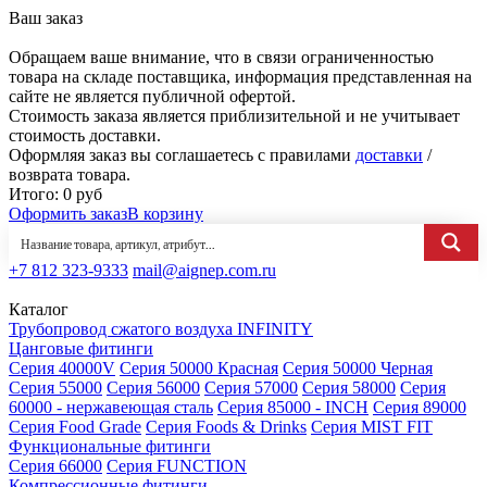
Ваш заказ
Обращаем ваше внимание, что в связи ограниченностью
товара на складе поставщика, информация представленная на
сайте не является публичной офертой.
Стоимость заказа является приблизительной и не учитывает
стоимость доставки.
Оформляя заказ вы соглашаетесь с правилами
доставки
/
возврата товара.
Итого:
0
руб
Оформить заказ
В корзину
+7 812 323-9333
mail@aignep.com.ru
Каталог
Трубопровод сжатого воздуха INFINITY
Цанговые фитинги
Серия 40000V
Серия 50000 Красная
Серия 50000 Черная
Серия 55000
Серия 56000
Серия 57000
Серия 58000
Серия
60000 - нержавеющая сталь
Серия 85000 - INCH
Серия 89000
Серия Food Grade
Серия Foods & Drinks
Серия MIST FIT
Функциональные фитинги
Серия 66000
Серия FUNCTION
Компрессионные фитинги