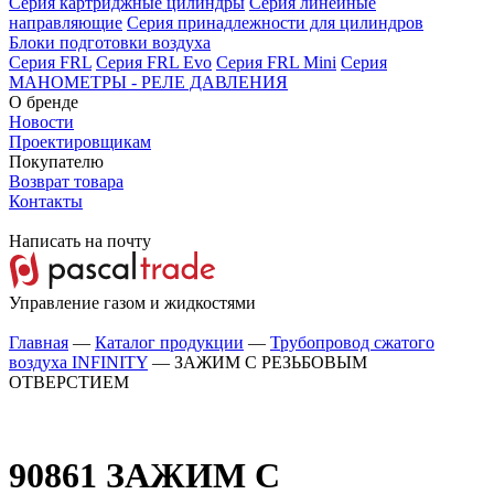
Серия картриджные цилиндры
Серия линейные
направляющие
Серия принадлежности для цилиндров
Блоки подготовки воздуха
Серия FRL
Серия FRL Evo
Серия FRL Mini
Серия
МАНОМЕТРЫ - РЕЛЕ ДАВЛЕНИЯ
О бренде
Новости
Проектировщикам
Покупателю
Возврат товара
Контакты
Написать на почту
Управление газом и жидкостями
Главная
—
Каталог продукции
—
Трубопровод сжатого
воздуха INFINITY
—
ЗАЖИМ С РЕЗЬБОВЫМ
ОТВЕРСТИЕМ
90861
ЗАЖИМ С