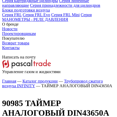
Серия картриджные цилиндры
Серия линейные
направляющие
Серия принадлежности для цилиндров
Блоки подготовки воздуха
Серия FRL
Серия FRL Evo
Серия FRL Mini
Серия
МАНОМЕТРЫ - РЕЛЕ ДАВЛЕНИЯ
О бренде
Новости
Проектировщикам
Покупателю
Возврат товара
Контакты
Написать на почту
Управление газом и жидкостями
Главная
—
Каталог продукции
—
Трубопровод сжатого
воздуха INFINITY
—
ТАЙМЕР АНАЛОГОВЫЙ DIN43650A
90985
ТАЙМЕР
АНАЛОГОВЫЙ DIN43650A