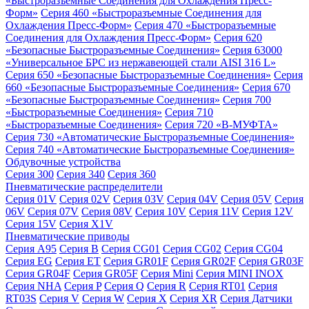
«Быстроразъемные Соединения для Охлаждения Пресс-
Форм»
Серия 460 «Быстроразъемные Соединения для
Охлаждения Пресс-Форм»
Серия 470 «Быстроразъемные
Соединения для Охлаждения Пресс-Форм»
Серия 620
«Безопасные Быстроразъемные Соединения»
Серия 63000
«Универсальное БРС из нержавеющей стали AISI 316 L»
Серия 650 «Безопасные Быстроразъемные Соединения»
Серия
660 «Безопасные Быстроразъемные Соединения»
Серия 670
«Безопасные Быстроразъемные Соединения»
Серия 700
«Быстроразъемные Соединения»
Серия 710
«Быстроразъемные Соединения»
Серия 720 «B-МУФТА»
Серия 730 «Автоматические Быстроразъемные Соединения»
Серия 740 «Автоматические Быстроразъемные Соединения»
Обдувочные устройства
Серия 300
Серия 340
Серия 360
Пневматические распределители
Серия 01V
Серия 02V
Серия 03V
Серия 04V
Серия 05V
Серия
06V
Серия 07V
Серия 08V
Серия 10V
Серия 11V
Серия 12V
Серия 15V
Серия X1V
Пневматические приводы
Серия A95
Серия B
Серия CG01
Серия CG02
Серия CG04
Серия EG
Серия ET
Серия GR01F
Серия GR02F
Серия GR03F
Серия GR04F
Серия GR05F
Серия Mini
Серия MINI INOX
Серия NHA
Серия P
Серия Q
Серия R
Серия RT01
Серия
RT03S
Серия V
Серия W
Серия X
Серия XR
Серия Датчики