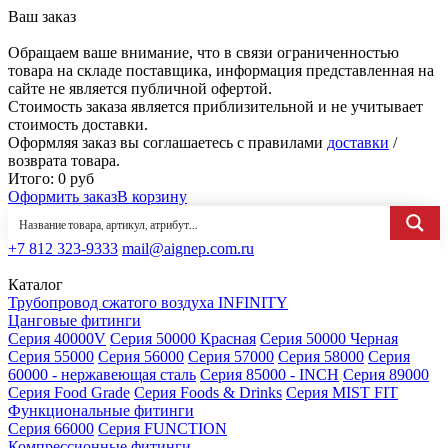
Ваш заказ
Обращаем ваше внимание, что в связи ограниченностью
товара на складе поставщика, информация представленная на
сайте не является публичной офертой.
Стоимость заказа является приблизительной и не учитывает
стоимость доставки.
Оформляя заказ вы соглашаетесь с правилами
доставки
/
возврата товара.
Итого:
0
руб
Оформить заказ
В корзину
+7 812 323-9333
mail@aignep.com.ru
Каталог
Трубопровод сжатого воздуха INFINITY
Цанговые фитинги
Серия 40000V
Серия 50000 Красная
Серия 50000 Черная
Серия 55000
Серия 56000
Серия 57000
Серия 58000
Серия
60000 - нержавеющая сталь
Серия 85000 - INCH
Серия 89000
Серия Food Grade
Серия Foods & Drinks
Серия MIST FIT
Функциональные фитинги
Серия 66000
Серия FUNCTION
Компрессионные фитинги