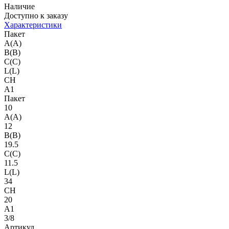
Наличие
Доступно к заказу
Характеристики
Пакет
A(A)
B(B)
C(C)
L(L)
CH
A1
Пакет
10
A(A)
12
B(B)
19.5
C(C)
11.5
L(L)
34
CH
20
A1
3/8
Артикул