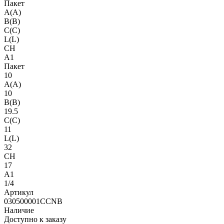
Пакет
A(A)
B(B)
C(C)
L(L)
CH
A1
Пакет
10
A(A)
10
B(B)
19.5
C(C)
11
L(L)
32
CH
17
A1
1/4
Артикул
030500001CCNB
Наличие
Доступно к заказу