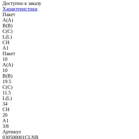
Доступно к заказу
Характеристики
Пакет
A(A)
B(B)
C(C)
L(L)
CH
A1
Пакет
10
A(A)
10
B(B)
19.5
C(C)
11.5
L(L)
34
CH
20
A1
3/8
Артикул
030500001CLNB