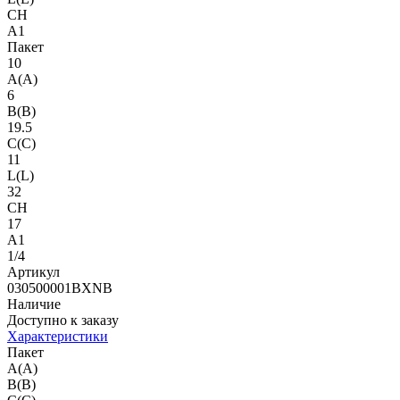
CH
A1
Пакет
10
A(A)
6
B(B)
19.5
C(C)
11
L(L)
32
CH
17
A1
1/4
Артикул
030500001BXNB
Наличие
Доступно к заказу
Характеристики
Пакет
A(A)
B(B)