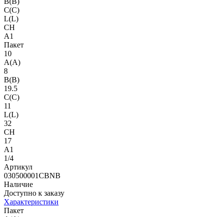
B(B)
C(C)
L(L)
CH
A1
Пакет
10
A(A)
8
B(B)
19.5
C(C)
11
L(L)
32
CH
17
A1
1/4
Артикул
030500001CBNB
Наличие
Доступно к заказу
Характеристики
Пакет