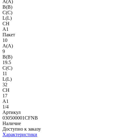
A(A)
B(B)
C(C)
L(L)
CH
A1
Пакет
10
A(A)
9
B(B)
19.5
C(C)
11
L(L)
32
CH
17
A1
1/4
Артикул
030500001CFNB
Наличие
Доступно к заказу
Характеристики