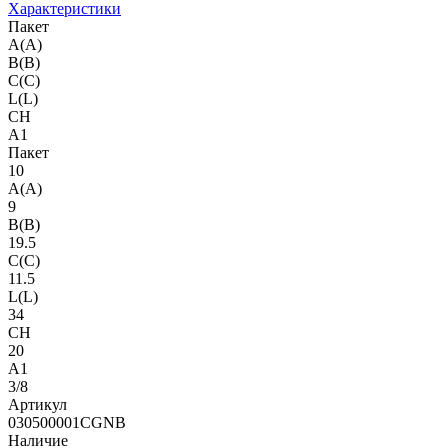
Характеристики
Пакет
A(A)
B(B)
C(C)
L(L)
CH
A1
Пакет
10
A(A)
9
B(B)
19.5
C(C)
11.5
L(L)
34
CH
20
A1
3/8
Артикул
030500001CGNB
Наличие