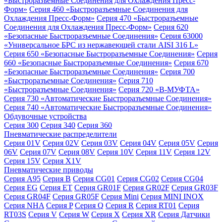
«Быстроразъемные Соединения для Охлаждения Пресс-
Форм»
Серия 460 «Быстроразъемные Соединения для
Охлаждения Пресс-Форм»
Серия 470 «Быстроразъемные
Соединения для Охлаждения Пресс-Форм»
Серия 620
«Безопасные Быстроразъемные Соединения»
Серия 63000
«Универсальное БРС из нержавеющей стали AISI 316 L»
Серия 650 «Безопасные Быстроразъемные Соединения»
Серия
660 «Безопасные Быстроразъемные Соединения»
Серия 670
«Безопасные Быстроразъемные Соединения»
Серия 700
«Быстроразъемные Соединения»
Серия 710
«Быстроразъемные Соединения»
Серия 720 «B-МУФТА»
Серия 730 «Автоматические Быстроразъемные Соединения»
Серия 740 «Автоматические Быстроразъемные Соединения»
Обдувочные устройства
Серия 300
Серия 340
Серия 360
Пневматические распределители
Серия 01V
Серия 02V
Серия 03V
Серия 04V
Серия 05V
Серия
06V
Серия 07V
Серия 08V
Серия 10V
Серия 11V
Серия 12V
Серия 15V
Серия X1V
Пневматические приводы
Серия A95
Серия B
Серия CG01
Серия CG02
Серия CG04
Серия EG
Серия ET
Серия GR01F
Серия GR02F
Серия GR03F
Серия GR04F
Серия GR05F
Серия Mini
Серия MINI INOX
Серия NHA
Серия P
Серия Q
Серия R
Серия RT01
Серия
RT03S
Серия V
Серия W
Серия X
Серия XR
Серия Датчики