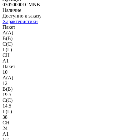
030500001CMNB
Наличие
Доступно к заказу
Характеристики
Пакет
A(A)
B(B)
C(C)
L(L)
CH
A1
Пакет
10
A(A)
12
B(B)
19.5
C(C)
14.5
L(L)
38
CH
24
A1
1/2