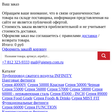
Ваш заказ
Обращаем ваше внимание, что в связи ограниченностью
товара на складе поставщика, информация представленная на
сайте не является публичной офертой.
Стоимость заказа является приблизительной и не учитывает
стоимость доставки.
Оформляя заказ вы соглашаетесь с правилами
доставки
/
возврата товара.
Итого:
0
руб
Оформить заказ
В корзину
+7 812 323-9333
mail@aignep.com.ru
Каталог
Трубопровод сжатого воздуха INFINITY
Цанговые фитинги
Серия 40000V
Серия 50000 Красная
Серия 50000 Черная
Серия 55000
Серия 56000
Серия 57000
Серия 58000
Серия
60000 - нержавеющая сталь
Серия 85000 - INCH
Серия 89000
Серия Food Grade
Серия Foods & Drinks
Серия MIST FIT
Функциональные фитинги
Серия 66000
Серия FUNCTION
Компрессионные фитинги