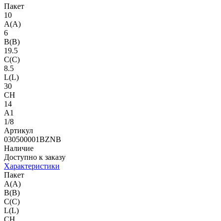
Пакет
10
A(A)
6
B(B)
19.5
C(C)
8.5
L(L)
30
CH
14
A1
1/8
Артикул
030500001BZNB
Наличие
Доступно к заказу
Характеристики
Пакет
A(A)
B(B)
C(C)
L(L)
CH