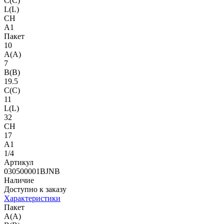
C(C)
L(L)
CH
A1
Пакет
10
A(A)
7
B(B)
19.5
C(C)
11
L(L)
32
CH
17
A1
1/4
Артикул
030500001BJNB
Наличие
Доступно к заказу
Характеристики
Пакет
A(A)