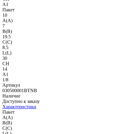
A1
Пакет
10
A(A)
7
B(B)
19.5
C(C)
8.5
L(L)
30
CH
14
A1
1/8
Артикул
030500001BTNB
Наличие
Доступно к заказу
Характеристики
Пакет
A(A)
B(B)
C(C)
L(L)