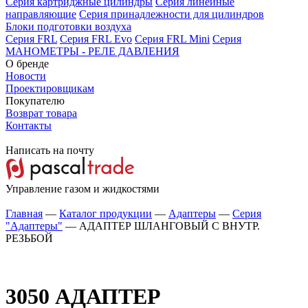
Серия картриджные цилиндры
Серия линейные
направляющие
Серия принадлежности для цилиндров
Блоки подготовки воздуха
Серия FRL
Серия FRL Evo
Серия FRL Mini
Серия
МАНОМЕТРЫ - РЕЛЕ ДАВЛЕНИЯ
О бренде
Новости
Проектировщикам
Покупателю
Возврат товара
Контакты
Написать на почту
Управление газом и жидкостями
Главная
—
Каталог продукции
—
Адаптеры
—
Серия
"Адаптеры"
—
АДАПТЕР ШЛАНГОВЫЙ С ВНУТР.
РЕЗЬБОЙ
3050
АДАПТЕР