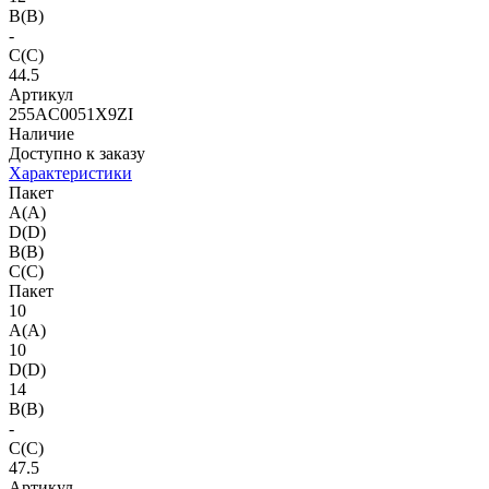
B(B)
-
C(C)
44.5
Артикул
255AC0051X9ZI
Наличие
Доступно к заказу
Характеристики
Пакет
A(A)
D(D)
B(B)
C(C)
Пакет
10
A(A)
10
D(D)
14
B(B)
-
C(C)
47.5
Артикул