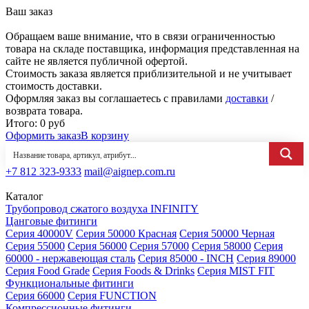
Ваш заказ
Обращаем ваше внимание, что в связи ограниченностью
товара на складе поставщика, информация представленная на
сайте не является публичной офертой.
Стоимость заказа является приблизительной и не учитывает
стоимость доставки.
Оформляя заказ вы соглашаетесь с правилами
доставки
/
возврата товара.
Итого:
0
руб
Оформить заказ
В корзину
+7 812 323-9333
mail@aignep.com.ru
Каталог
Трубопровод сжатого воздуха INFINITY
Цанговые фитинги
Серия 40000V
Серия 50000 Красная
Серия 50000 Черная
Серия 55000
Серия 56000
Серия 57000
Серия 58000
Серия
60000 - нержавеющая сталь
Серия 85000 - INCH
Серия 89000
Серия Food Grade
Серия Foods & Drinks
Серия MIST FIT
Функциональные фитинги
Серия 66000
Серия FUNCTION
Компрессионные фитинги