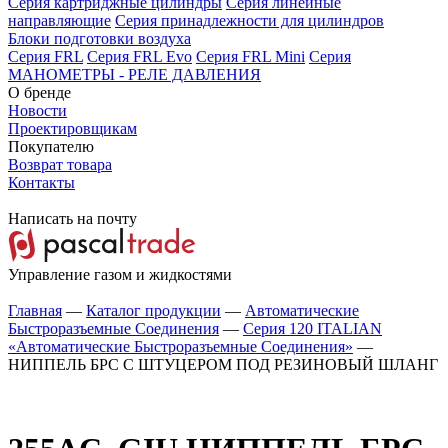
Серия картриджные цилиндры
Серия линейные
направляющие
Серия принадлежности для цилиндров
Блоки подготовки воздуха
Серия FRL
Серия FRL Evo
Серия FRL Mini
Серия
МАНОМЕТРЫ - РЕЛЕ ДАВЛЕНИЯ
О бренде
Новости
Проектировщикам
Покупателю
Возврат товара
Контакты
Написать на почту
Управление газом и жидкостями
Главная
—
Каталог продукции
—
Автоматические
Быстроразъемные Соединения
—
Серия 120 ITALIAN
«Автоматические Быстроразъемные Соединения»
—
НИППЕЛЬ БРС С ШТУЦЕРОМ ПОД РЕЗИНОВЫЙ ШЛАНГ