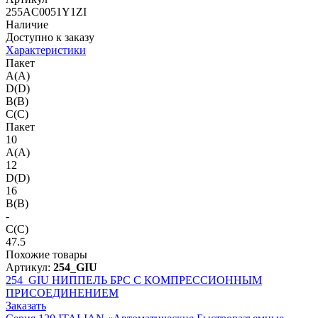
255AC0051Y1ZI
Наличие
Доступно к заказу
Характеристики
Пакет
A(A)
D(D)
B(B)
C(C)
Пакет
10
A(A)
12
D(D)
16
B(B)
-
C(C)
47.5
Похожие товары
Артикул:
254_GIU
254_GIU
НИППЕЛЬ БРС С КОМПРЕССИОННЫМ
ПРИСОЕДИНЕНИЕМ
Заказать