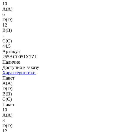
10
A(A)
6
D(D)
12
B(B)
-
C(C)
44.5
Артикул
255AC0051X7ZI
Наличие
Доступно к заказу
Характеристики
Пакет
A(A)
D(D)
B(B)
C(C)
Пакет
10
A(A)
8
D(D)
12