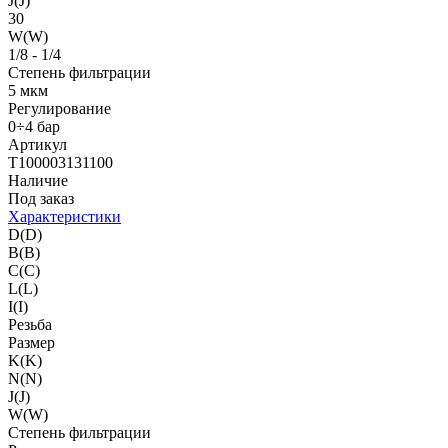
J(J)
30
W(W)
1/8 - 1/4
Степень фильтрации
5 мкм
Регулирование
0÷4 бар
Артикул
T100003131100
Наличие
Под заказ
Характеристики
D(D)
B(B)
C(C)
L(L)
I(I)
Резьба
Размер
K(K)
N(N)
J(J)
W(W)
Степень фильтрации