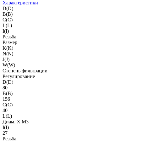
Характеристики
D(D)
B(B)
C(C)
L(L)
I(I)
Резьба
Размер
K(K)
N(N)
J(J)
W(W)
Степень фильтрации
Регулирование
D(D)
80
B(B)
156
C(C)
40
L(L)
Диам. X M3
I(I)
27
Резьба