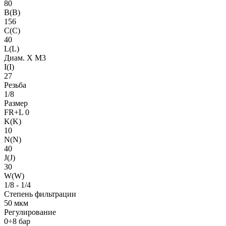
80
B(B)
156
C(C)
40
L(L)
Диам. X M3
I(I)
27
Резьба
1/8
Размер
FR+L 0
K(K)
10
N(N)
40
J(J)
30
W(W)
1/8 - 1/4
Степень фильтрации
50 мкм
Регулирование
0÷8 бар