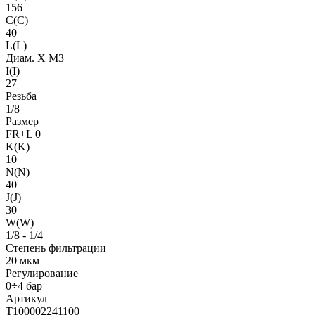
156
C(C)
40
L(L)
Диам. X M3
I(I)
27
Резьба
1/8
Размер
FR+L 0
K(K)
10
N(N)
40
J(J)
30
W(W)
1/8 - 1/4
Степень фильтрации
20 мкм
Регулирование
0÷4 бар
Артикул
T100002241100