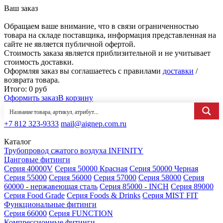
Ваш заказ
Обращаем ваше внимание, что в связи ограниченностью
товара на складе поставщика, информация представленная на
сайте не является публичной офертой.
Стоимость заказа является приблизительной и не учитывает
стоимость доставки.
Оформляя заказ вы соглашаетесь с правилами
доставки
/
возврата товара.
Итого:
0
руб
Оформить заказ
В корзину
+7 812 323-9333
mail@aignep.com.ru
Каталог
Трубопровод сжатого воздуха INFINITY
Цанговые фитинги
Серия 40000V
Серия 50000 Красная
Серия 50000 Черная
Серия 55000
Серия 56000
Серия 57000
Серия 58000
Серия
60000 - нержавеющая сталь
Серия 85000 - INCH
Серия 89000
Серия Food Grade
Серия Foods & Drinks
Серия MIST FIT
Функциональные фитинги
Серия 66000
Серия FUNCTION
Компрессионные фитинги