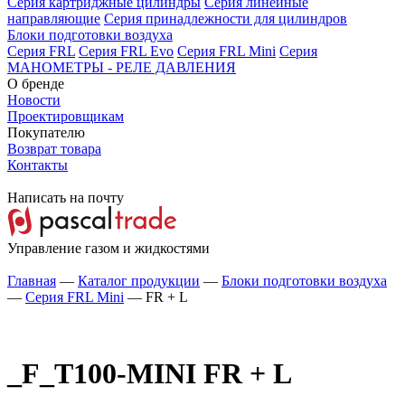
Серия картриджные цилиндры
Серия линейные
направляющие
Серия принадлежности для цилиндров
Блоки подготовки воздуха
Серия FRL
Серия FRL Evo
Серия FRL Mini
Серия
МАНОМЕТРЫ - РЕЛЕ ДАВЛЕНИЯ
О бренде
Новости
Проектировщикам
Покупателю
Возврат товара
Контакты
Написать на почту
Управление газом и жидкостями
Главная
—
Каталог продукции
—
Блоки подготовки воздуха
—
Серия FRL Mini
—
FR + L
_F_T100-MINI
FR + L