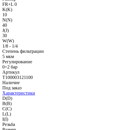
FR+L 0
K(K)
10
N(N)
40
J(J)
30
W(W)
1/8 - 1/4
Степень фильтрации
5 мкм
Регулирование
0÷2 бар
Артикул
T100003121100
Наличие
Под заказ
Характеристики
D(D)
B(B)
C(C)
L(L)
I(I)
Резьба
Размер