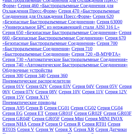
«Быстроразъемные Соединения для Охлаждения Пресс-
Форм»
Серия 460 «Быстроразъемные Соединения для
Охлаждения Пресс-Форм»
Серия 470 «Быстроразъемные
Соединения для Охлаждения Пресс-Форм»
Серия 620
«Безопасные Быстроразъемные Соединения»
Серия 63000
«Универсальное БРС из нержавеющей стали AISI 316 L»
Серия 650 «Безопасные Быстроразъемные Соединения»
Серия
660 «Безопасные Быстроразъемные Соединения»
Серия 670
«Безопасные Быстроразъемные Соединения»
Серия 700
«Быстроразъемные Соединения»
Серия 710
«Быстроразъемные Соединения»
Серия 720 «B-МУФТА»
Серия 730 «Автоматические Быстроразъемные Соединения»
Серия 740 «Автоматические Быстроразъемные Соединения»
Обдувочные устройства
Серия 300
Серия 340
Серия 360
Пневматические распределители
Серия 01V
Серия 02V
Серия 03V
Серия 04V
Серия 05V
Серия
06V
Серия 07V
Серия 08V
Серия 10V
Серия 11V
Серия 12V
Серия 15V
Серия X1V
Пневматические приводы
Серия A95
Серия B
Серия CG01
Серия CG02
Серия CG04
Серия EG
Серия ET
Серия GR01F
Серия GR02F
Серия GR03F
Серия GR04F
Серия GR05F
Серия Mini
Серия MINI INOX
Серия NHA
Серия P
Серия Q
Серия R
Серия RT01
Серия
RT03S
Серия V
Серия W
Серия X
Серия XR
Серия Датчики