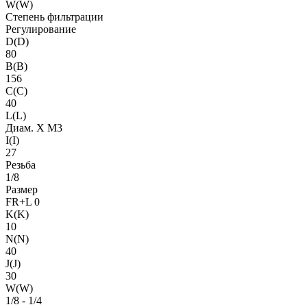
W(W)
Степень фильтрации
Регулирование
D(D)
80
B(B)
156
C(C)
40
L(L)
Диам. X M3
I(I)
27
Резьба
1/8
Размер
FR+L 0
K(K)
10
N(N)
40
J(J)
30
W(W)
1/8 - 1/4