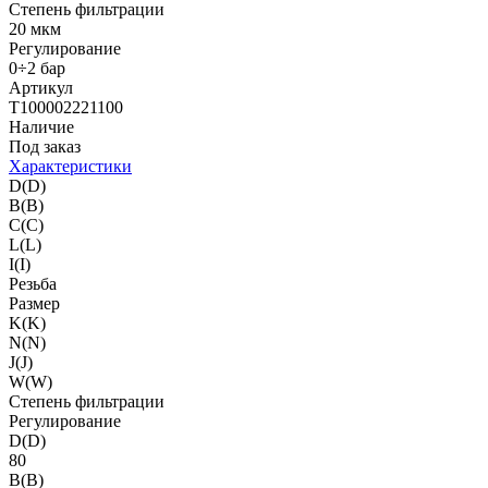
Степень фильтрации
20 мкм
Регулирование
0÷2 бар
Артикул
T100002221100
Наличие
Под заказ
Характеристики
D(D)
B(B)
C(C)
L(L)
I(I)
Резьба
Размер
K(K)
N(N)
J(J)
W(W)
Степень фильтрации
Регулирование
D(D)
80
B(B)