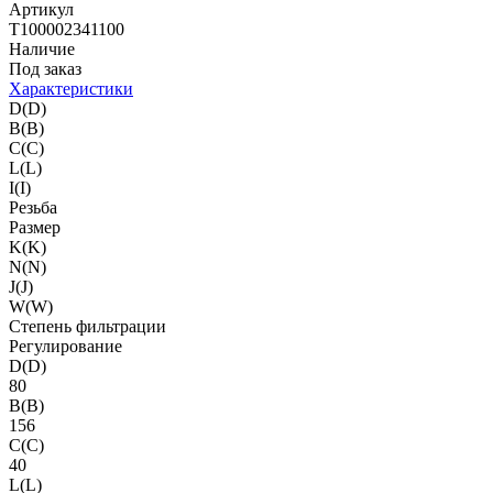
Артикул
T100002341100
Наличие
Под заказ
Характеристики
D(D)
B(B)
C(C)
L(L)
I(I)
Резьба
Размер
K(K)
N(N)
J(J)
W(W)
Степень фильтрации
Регулирование
D(D)
80
B(B)
156
C(C)
40
L(L)