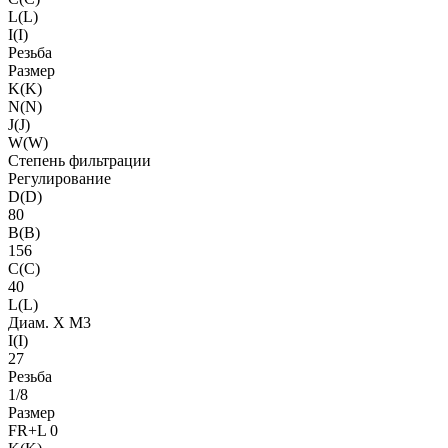
L(L)
I(I)
Резьба
Размер
K(K)
N(N)
J(J)
W(W)
Степень фильтрации
Регулирование
D(D)
80
B(B)
156
C(C)
40
L(L)
Диам. X M3
I(I)
27
Резьба
1/8
Размер
FR+L 0