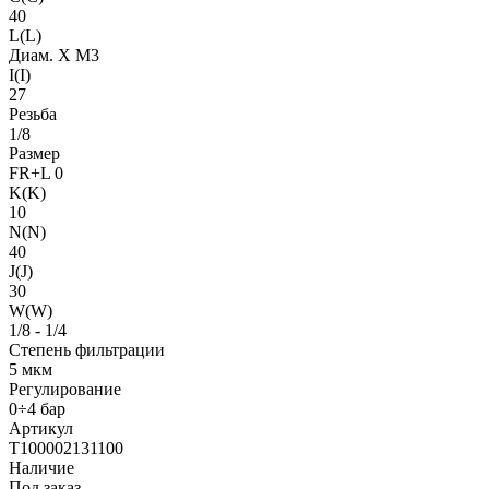
40
L(L)
Диам. X M3
I(I)
27
Резьба
1/8
Размер
FR+L 0
K(K)
10
N(N)
40
J(J)
30
W(W)
1/8 - 1/4
Степень фильтрации
5 мкм
Регулирование
0÷4 бар
Артикул
T100002131100
Наличие
Под заказ