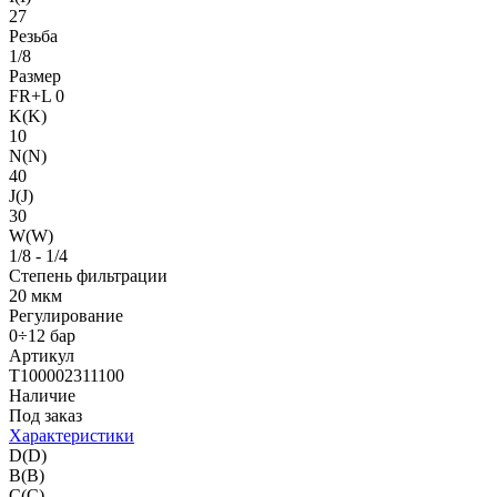
27
Резьба
1/8
Размер
FR+L 0
K(K)
10
N(N)
40
J(J)
30
W(W)
1/8 - 1/4
Степень фильтрации
20 мкм
Регулирование
0÷12 бар
Артикул
T100002311100
Наличие
Под заказ
Характеристики
D(D)
B(B)
C(C)