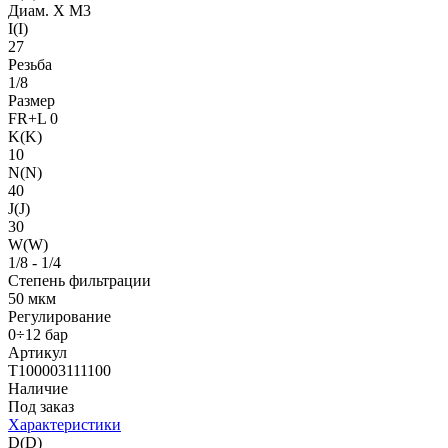
Диам. X M3
I(I)
27
Резьба
1/8
Размер
FR+L 0
K(K)
10
N(N)
40
J(J)
30
W(W)
1/8 - 1/4
Степень фильтрации
50 мкм
Регулирование
0÷12 бар
Артикул
T100003111100
Наличие
Под заказ
Характеристики
D(D)