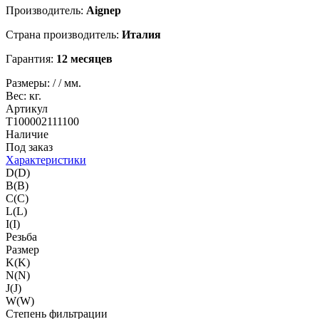
Производитель:
Aignep
Страна производитель:
Италия
Гарантия:
12 месяцев
Размеры:
/
/
мм.
Вес:
кг.
Артикул
T100002111100
Наличие
Под заказ
Характеристики
D(D)
B(B)
C(C)
L(L)
I(I)
Резьба
Размер
K(K)
N(N)
J(J)
W(W)
Степень фильтрации