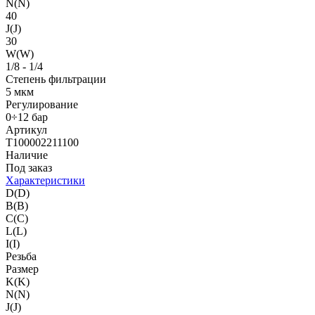
N(N)
40
J(J)
30
W(W)
1/8 - 1/4
Степень фильтрации
5 мкм
Регулирование
0÷12 бар
Артикул
T100002211100
Наличие
Под заказ
Характеристики
D(D)
B(B)
C(C)
L(L)
I(I)
Резьба
Размер
K(K)
N(N)
J(J)