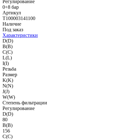
Регулирование
0÷8 бар
Артикул
T100003141100
Наличие
Под заказ
Характеристики
D(D)
B(B)
C(C)
L(L)
I(I)
Резьба
Размер
K(K)
N(N)
J(J)
W(W)
Степень фильтрации
Регулирование
D(D)
80
B(B)
156
C(C)