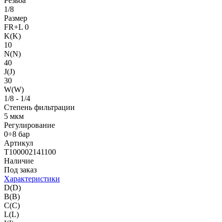
Резьба
1/8
Размер
FR+L 0
K(K)
10
N(N)
40
J(J)
30
W(W)
1/8 - 1/4
Степень фильтрации
5 мкм
Регулирование
0÷8 бар
Артикул
T100002141100
Наличие
Под заказ
Характеристики
D(D)
B(B)
C(C)
L(L)