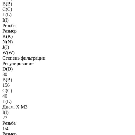
B(B)
C(C)
L(L)
I(I)
Резьба
Размер
K(K)
N(N)
J(J)
W(W)
Степень фильтрации
Регулирование
D(D)
80
B(B)
156
C(C)
40
L(L)
Диам. X M3
I(I)
27
Резьба
1/4
Размер