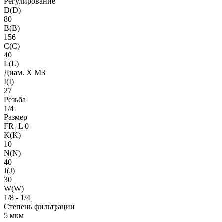
Регулирование
D(D)
80
B(B)
156
C(C)
40
L(L)
Диам. X M3
I(I)
27
Резьба
1/4
Размер
FR+L 0
K(K)
10
N(N)
40
J(J)
30
W(W)
1/8 - 1/4
Степень фильтрации
5 мкм