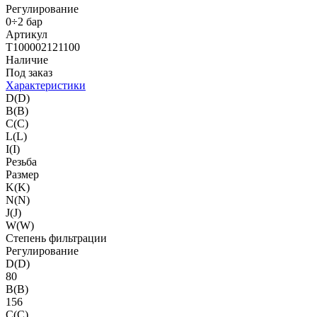
Регулирование
0÷2 бар
Артикул
T100002121100
Наличие
Под заказ
Характеристики
D(D)
B(B)
C(C)
L(L)
I(I)
Резьба
Размер
K(K)
N(N)
J(J)
W(W)
Степень фильтрации
Регулирование
D(D)
80
B(B)
156
C(C)