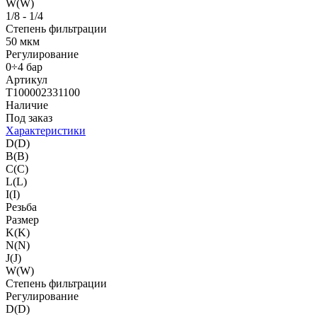
W(W)
1/8 - 1/4
Степень фильтрации
50 мкм
Регулирование
0÷4 бар
Артикул
T100002331100
Наличие
Под заказ
Характеристики
D(D)
B(B)
C(C)
L(L)
I(I)
Резьба
Размер
K(K)
N(N)
J(J)
W(W)
Степень фильтрации
Регулирование
D(D)