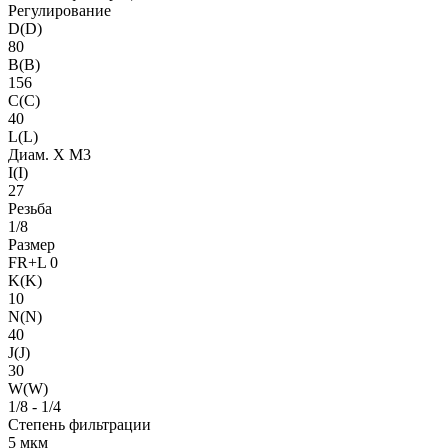
Регулирование
D(D)
80
B(B)
156
C(C)
40
L(L)
Диам. X M3
I(I)
27
Резьба
1/8
Размер
FR+L 0
K(K)
10
N(N)
40
J(J)
30
W(W)
1/8 - 1/4
Степень фильтрации
5 мкм