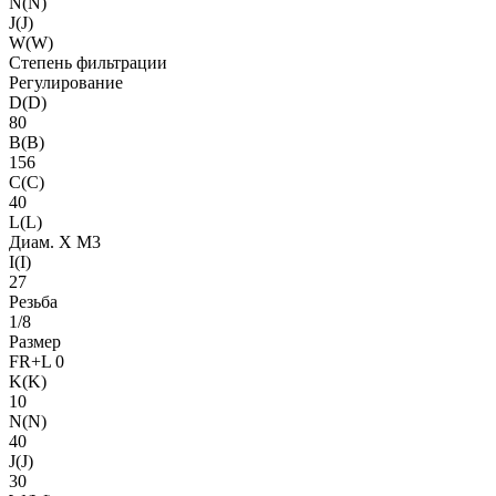
N(N)
J(J)
W(W)
Степень фильтрации
Регулирование
D(D)
80
B(B)
156
C(C)
40
L(L)
Диам. X M3
I(I)
27
Резьба
1/8
Размер
FR+L 0
K(K)
10
N(N)
40
J(J)
30