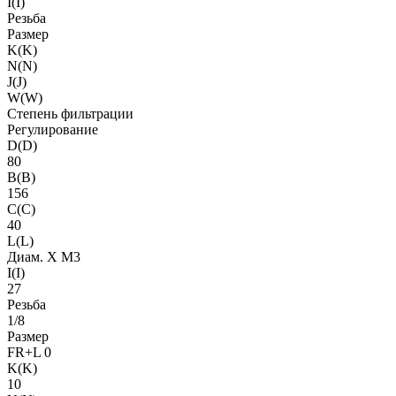
I(I)
Резьба
Размер
K(K)
N(N)
J(J)
W(W)
Степень фильтрации
Регулирование
D(D)
80
B(B)
156
C(C)
40
L(L)
Диам. X M3
I(I)
27
Резьба
1/8
Размер
FR+L 0
K(K)
10