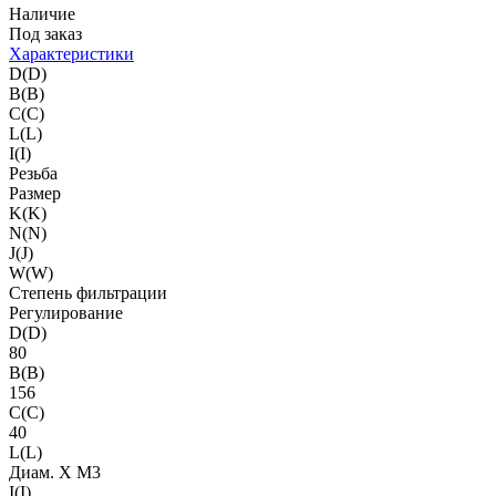
Наличие
Под заказ
Характеристики
D(D)
B(B)
C(C)
L(L)
I(I)
Резьба
Размер
K(K)
N(N)
J(J)
W(W)
Степень фильтрации
Регулирование
D(D)
80
B(B)
156
C(C)
40
L(L)
Диам. X M3
I(I)