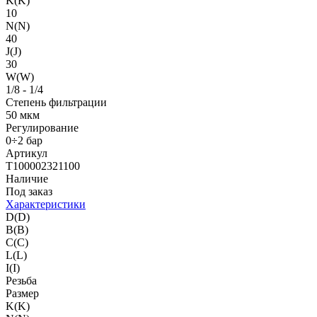
K(K)
10
N(N)
40
J(J)
30
W(W)
1/8 - 1/4
Степень фильтрации
50 мкм
Регулирование
0÷2 бар
Артикул
T100002321100
Наличие
Под заказ
Характеристики
D(D)
B(B)
C(C)
L(L)
I(I)
Резьба
Размер
K(K)