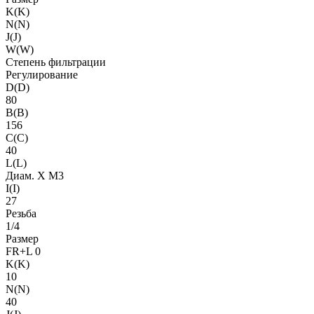
K(K)
N(N)
J(J)
W(W)
Степень фильтрации
Регулирование
D(D)
80
B(B)
156
C(C)
40
L(L)
Диам. X M3
I(I)
27
Резьба
1/4
Размер
FR+L 0
K(K)
10
N(N)
40