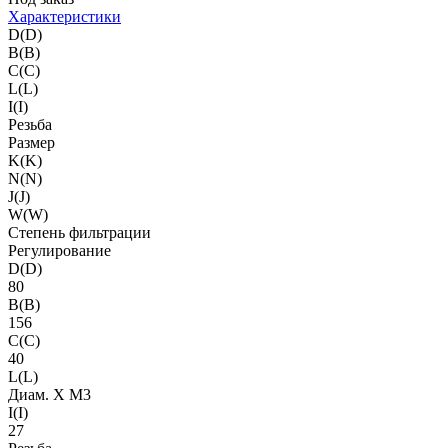
Характеристики
D(D)
B(B)
C(C)
L(L)
I(I)
Резьба
Размер
K(K)
N(N)
J(J)
W(W)
Степень фильтрации
Регулирование
D(D)
80
B(B)
156
C(C)
40
L(L)
Диам. X M3
I(I)
27