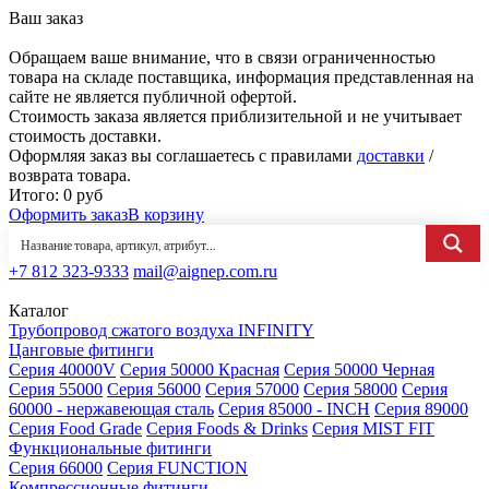
Ваш заказ
Обращаем ваше внимание, что в связи ограниченностью
товара на складе поставщика, информация представленная на
сайте не является публичной офертой.
Стоимость заказа является приблизительной и не учитывает
стоимость доставки.
Оформляя заказ вы соглашаетесь с правилами
доставки
/
возврата товара.
Итого:
0
руб
Оформить заказ
В корзину
+7 812 323-9333
mail@aignep.com.ru
Каталог
Трубопровод сжатого воздуха INFINITY
Цанговые фитинги
Серия 40000V
Серия 50000 Красная
Серия 50000 Черная
Серия 55000
Серия 56000
Серия 57000
Серия 58000
Серия
60000 - нержавеющая сталь
Серия 85000 - INCH
Серия 89000
Серия Food Grade
Серия Foods & Drinks
Серия MIST FIT
Функциональные фитинги
Серия 66000
Серия FUNCTION
Компрессионные фитинги