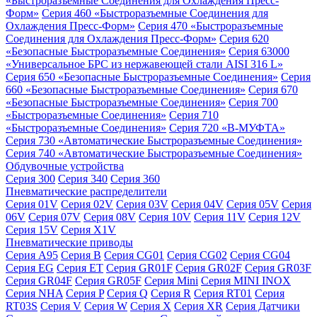
«Быстроразъемные Соединения для Охлаждения Пресс-
Форм»
Серия 460 «Быстроразъемные Соединения для
Охлаждения Пресс-Форм»
Серия 470 «Быстроразъемные
Соединения для Охлаждения Пресс-Форм»
Серия 620
«Безопасные Быстроразъемные Соединения»
Серия 63000
«Универсальное БРС из нержавеющей стали AISI 316 L»
Серия 650 «Безопасные Быстроразъемные Соединения»
Серия
660 «Безопасные Быстроразъемные Соединения»
Серия 670
«Безопасные Быстроразъемные Соединения»
Серия 700
«Быстроразъемные Соединения»
Серия 710
«Быстроразъемные Соединения»
Серия 720 «B-МУФТА»
Серия 730 «Автоматические Быстроразъемные Соединения»
Серия 740 «Автоматические Быстроразъемные Соединения»
Обдувочные устройства
Серия 300
Серия 340
Серия 360
Пневматические распределители
Серия 01V
Серия 02V
Серия 03V
Серия 04V
Серия 05V
Серия
06V
Серия 07V
Серия 08V
Серия 10V
Серия 11V
Серия 12V
Серия 15V
Серия X1V
Пневматические приводы
Серия A95
Серия B
Серия CG01
Серия CG02
Серия CG04
Серия EG
Серия ET
Серия GR01F
Серия GR02F
Серия GR03F
Серия GR04F
Серия GR05F
Серия Mini
Серия MINI INOX
Серия NHA
Серия P
Серия Q
Серия R
Серия RT01
Серия
RT03S
Серия V
Серия W
Серия X
Серия XR
Серия Датчики