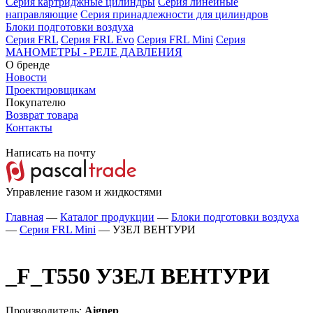
Серия картриджные цилиндры
Серия линейные
направляющие
Серия принадлежности для цилиндров
Блоки подготовки воздуха
Серия FRL
Серия FRL Evo
Серия FRL Mini
Серия
МАНОМЕТРЫ - РЕЛЕ ДАВЛЕНИЯ
О бренде
Новости
Проектировщикам
Покупателю
Возврат товара
Контакты
Написать на почту
Управление газом и жидкостями
Главная
—
Каталог продукции
—
Блоки подготовки воздуха
—
Серия FRL Mini
—
УЗЕЛ ВЕНТУРИ
_F_T550
УЗЕЛ ВЕНТУРИ
Производитель:
Aignep