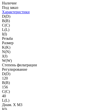
Наличие
Под заказ
Характеристики
D(D)
B(B)
C(C)
L(L)
I(I)
Резьба
Размер
K(K)
N(N)
J(J)
W(W)
Степень фильтрации
Регулирование
D(D)
120
B(B)
156
C(C)
40
L(L)
Диам. X M3
I(I)