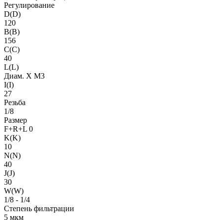
Регулирование
D(D)
120
B(B)
156
C(C)
40
L(L)
Диам. X M3
I(I)
27
Резьба
1/8
Размер
F+R+L 0
K(K)
10
N(N)
40
J(J)
30
W(W)
1/8 - 1/4
Степень фильтрации
5 мкм