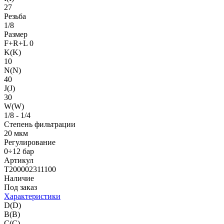
27
Резьба
1/8
Размер
F+R+L 0
K(K)
10
N(N)
40
J(J)
30
W(W)
1/8 - 1/4
Степень фильтрации
20 мкм
Регулирование
0÷12 бар
Артикул
T200002311100
Наличие
Под заказ
Характеристики
D(D)
B(B)
C(C)