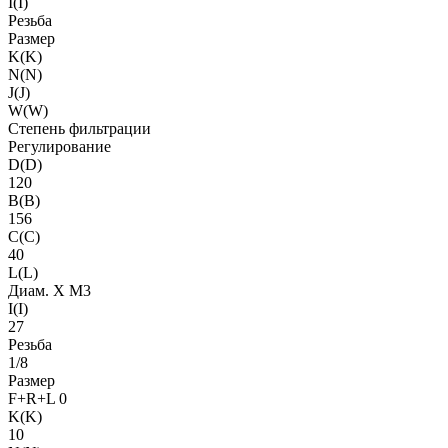
I(I)
Резьба
Размер
K(K)
N(N)
J(J)
W(W)
Степень фильтрации
Регулирование
D(D)
120
B(B)
156
C(C)
40
L(L)
Диам. X M3
I(I)
27
Резьба
1/8
Размер
F+R+L 0
K(K)
10