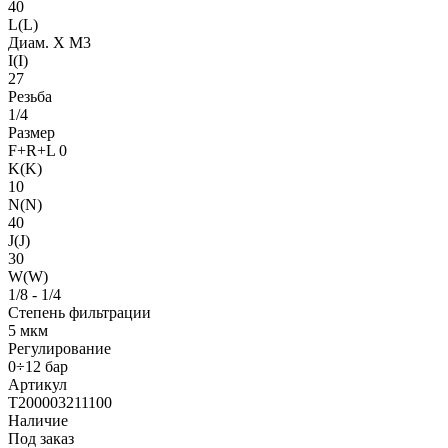
40
L(L)
Диам. X M3
I(I)
27
Резьба
1/4
Размер
F+R+L 0
K(K)
10
N(N)
40
J(J)
30
W(W)
1/8 - 1/4
Степень фильтрации
5 мкм
Регулирование
0÷12 бар
Артикул
T200003211100
Наличие
Под заказ