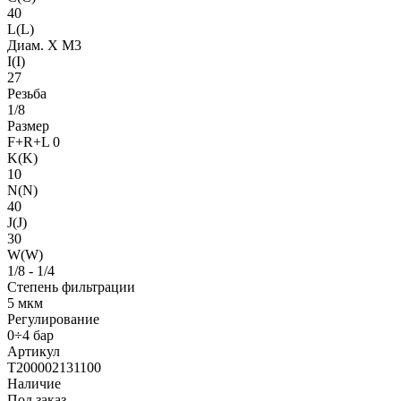
40
L(L)
Диам. X M3
I(I)
27
Резьба
1/8
Размер
F+R+L 0
K(K)
10
N(N)
40
J(J)
30
W(W)
1/8 - 1/4
Степень фильтрации
5 мкм
Регулирование
0÷4 бар
Артикул
T200002131100
Наличие
Под заказ