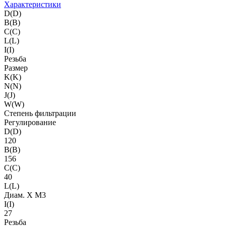
Характеристики
D(D)
B(B)
C(C)
L(L)
I(I)
Резьба
Размер
K(K)
N(N)
J(J)
W(W)
Степень фильтрации
Регулирование
D(D)
120
B(B)
156
C(C)
40
L(L)
Диам. X M3
I(I)
27
Резьба