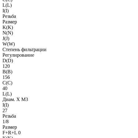
L(L)
I(I)
Резьба
Размер
K(K)
N(N)
J(J)
W(W)
Степень фильтрации
Регулирование
D(D)
120
B(B)
156
C(C)
40
L(L)
Диам. X M3
I(I)
27
Резьба
1/8
Размер
F+R+L 0