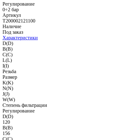
Регулирование
0÷2 бар
Артикул
T200002121100
Наличие
Под заказ
Характеристики
D(D)
B(B)
C(C)
L(L)
I(I)
Резьба
Размер
K(K)
N(N)
J(J)
W(W)
Степень фильтрации
Регулирование
D(D)
120
B(B)
156
C(C)