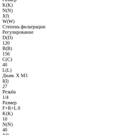
K(K)
N(N)
J(J)
W(W)
Степень фильтрации
Регулирование
D(D)
120
B(B)
156
C(C)
40
L(L)
Диам. X M3
I(I)
27
Резьба
1/4
Размер
F+R+L 0
K(K)
10
N(N)
40