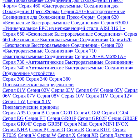
«Быстроразъемные Соединения для Охлаждения Пресс-
Форм»
Серия 460 «Быстроразъемные Соединения для
Охлаждения Пресс-Форм»
Серия 470 «Быстроразъемные
Соединения для Охлаждения Пресс-Форм»
Серия 620
«Безопасные Быстроразъемные Соединения»
Серия 63000
«Универсальное БРС из нержавеющей стали AISI 316 L»
Серия 650 «Безопасные Быстроразъемные Соединения»
Серия
660 «Безопасные Быстроразъемные Соединения»
Серия 670
«Безопасные Быстроразъемные Соединения»
Серия 700
«Быстроразъемные Соединения»
Серия 710
«Быстроразъемные Соединения»
Серия 720 «B-МУФТА»
Серия 730 «Автоматические Быстроразъемные Соединения»
Серия 740 «Автоматические Быстроразъемные Соединения»
Обдувочные устройства
Серия 300
Серия 340
Серия 360
Пневматические распределители
Серия 01V
Серия 02V
Серия 03V
Серия 04V
Серия 05V
Серия
06V
Серия 07V
Серия 08V
Серия 10V
Серия 11V
Серия 12V
Серия 15V
Серия X1V
Пневматические приводы
Серия A95
Серия B
Серия CG01
Серия CG02
Серия CG04
Серия EG
Серия ET
Серия GR01F
Серия GR02F
Серия GR03F
Серия GR04F
Серия GR05F
Серия Mini
Серия MINI INOX
Серия NHA
Серия P
Серия Q
Серия R
Серия RT01
Серия
RT03S
Серия V
Серия W
Серия X
Серия XR
Серия Датчики