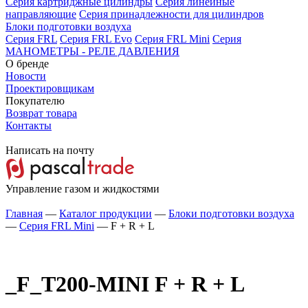
Серия картриджные цилиндры
Серия линейные
направляющие
Серия принадлежности для цилиндров
Блоки подготовки воздуха
Серия FRL
Серия FRL Evo
Серия FRL Mini
Серия
МАНОМЕТРЫ - РЕЛЕ ДАВЛЕНИЯ
О бренде
Новости
Проектировщикам
Покупателю
Возврат товара
Контакты
Написать на почту
Управление газом и жидкостями
Главная
—
Каталог продукции
—
Блоки подготовки воздуха
—
Серия FRL Mini
—
F + R + L
_F_T200-MINI
F + R + L