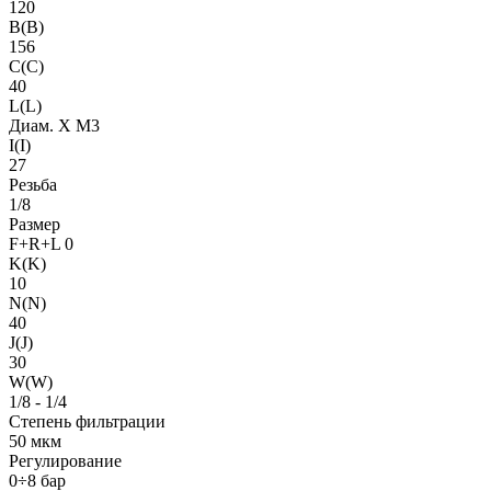
120
B(B)
156
C(C)
40
L(L)
Диам. X M3
I(I)
27
Резьба
1/8
Размер
F+R+L 0
K(K)
10
N(N)
40
J(J)
30
W(W)
1/8 - 1/4
Степень фильтрации
50 мкм
Регулирование
0÷8 бар