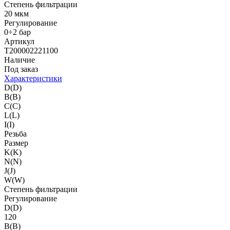
Степень фильтрации
20 мкм
Регулирование
0÷2 бар
Артикул
T200002221100
Наличие
Под заказ
Характеристики
D(D)
B(B)
C(C)
L(L)
I(I)
Резьба
Размер
K(K)
N(N)
J(J)
W(W)
Степень фильтрации
Регулирование
D(D)
120
B(B)