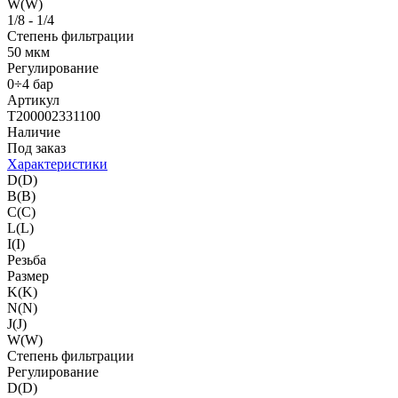
W(W)
1/8 - 1/4
Степень фильтрации
50 мкм
Регулирование
0÷4 бар
Артикул
T200002331100
Наличие
Под заказ
Характеристики
D(D)
B(B)
C(C)
L(L)
I(I)
Резьба
Размер
K(K)
N(N)
J(J)
W(W)
Степень фильтрации
Регулирование
D(D)