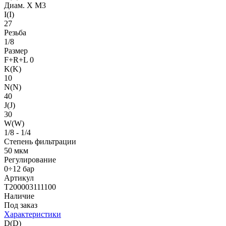
Диам. X M3
I(I)
27
Резьба
1/8
Размер
F+R+L 0
K(K)
10
N(N)
40
J(J)
30
W(W)
1/8 - 1/4
Степень фильтрации
50 мкм
Регулирование
0÷12 бар
Артикул
T200003111100
Наличие
Под заказ
Характеристики
D(D)