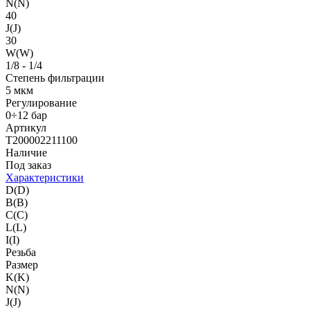
N(N)
40
J(J)
30
W(W)
1/8 - 1/4
Степень фильтрации
5 мкм
Регулирование
0÷12 бар
Артикул
T200002211100
Наличие
Под заказ
Характеристики
D(D)
B(B)
C(C)
L(L)
I(I)
Резьба
Размер
K(K)
N(N)
J(J)