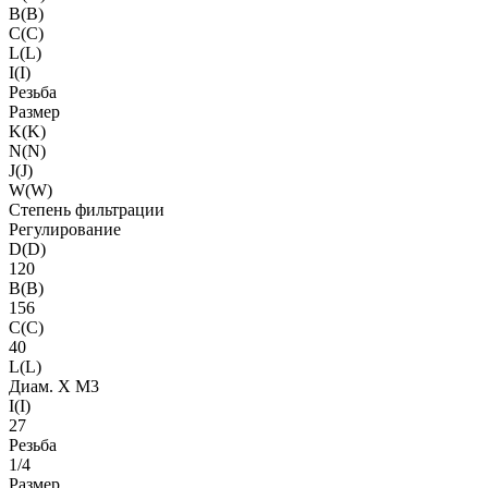
B(B)
C(C)
L(L)
I(I)
Резьба
Размер
K(K)
N(N)
J(J)
W(W)
Степень фильтрации
Регулирование
D(D)
120
B(B)
156
C(C)
40
L(L)
Диам. X M3
I(I)
27
Резьба
1/4
Размер