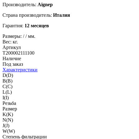
Производитель:
Aignep
Страна производитель:
Италия
Гарантия:
12 месяцев
Размеры:
/
/
мм.
Вес:
кг.
Артикул
T200002111100
Наличие
Под заказ
Характеристики
D(D)
B(B)
C(C)
L(L)
I(I)
Резьба
Размер
K(K)
N(N)
J(J)
W(W)
Степень фильтрации