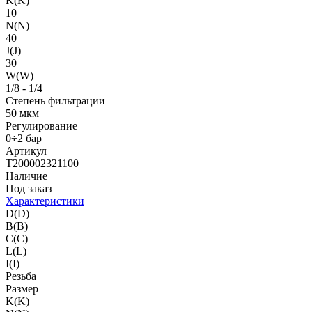
K(K)
10
N(N)
40
J(J)
30
W(W)
1/8 - 1/4
Степень фильтрации
50 мкм
Регулирование
0÷2 бар
Артикул
T200002321100
Наличие
Под заказ
Характеристики
D(D)
B(B)
C(C)
L(L)
I(I)
Резьба
Размер
K(K)