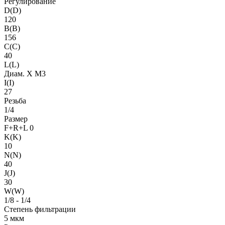
Регулирование
D(D)
120
B(B)
156
C(C)
40
L(L)
Диам. X M3
I(I)
27
Резьба
1/4
Размер
F+R+L 0
K(K)
10
N(N)
40
J(J)
30
W(W)
1/8 - 1/4
Степень фильтрации
5 мкм