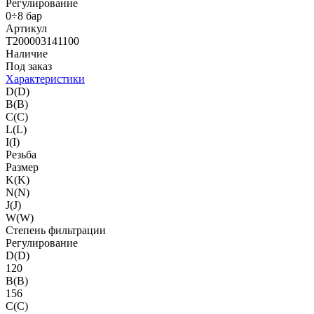
Регулирование
0÷8 бар
Артикул
T200003141100
Наличие
Под заказ
Характеристики
D(D)
B(B)
C(C)
L(L)
I(I)
Резьба
Размер
K(K)
N(N)
J(J)
W(W)
Степень фильтрации
Регулирование
D(D)
120
B(B)
156
C(C)