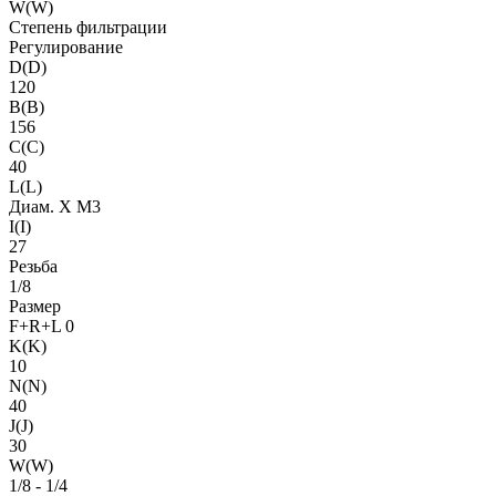
W(W)
Степень фильтрации
Регулирование
D(D)
120
B(B)
156
C(C)
40
L(L)
Диам. X M3
I(I)
27
Резьба
1/8
Размер
F+R+L 0
K(K)
10
N(N)
40
J(J)
30
W(W)
1/8 - 1/4