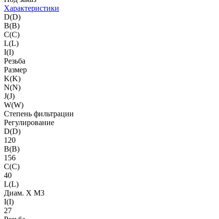
Характеристики
D(D)
B(B)
C(C)
L(L)
I(I)
Резьба
Размер
K(K)
N(N)
J(J)
W(W)
Степень фильтрации
Регулирование
D(D)
120
B(B)
156
C(C)
40
L(L)
Диам. X M3
I(I)
27