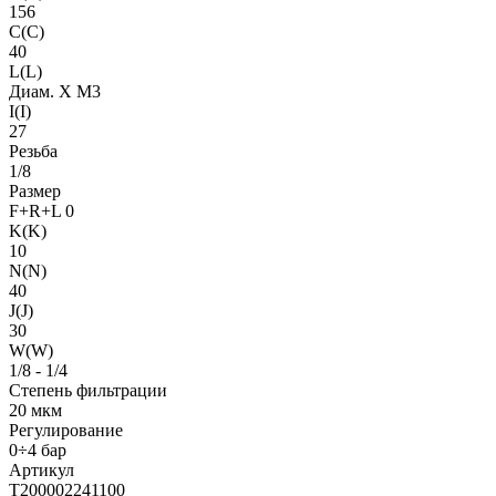
156
C(C)
40
L(L)
Диам. X M3
I(I)
27
Резьба
1/8
Размер
F+R+L 0
K(K)
10
N(N)
40
J(J)
30
W(W)
1/8 - 1/4
Степень фильтрации
20 мкм
Регулирование
0÷4 бар
Артикул
T200002241100