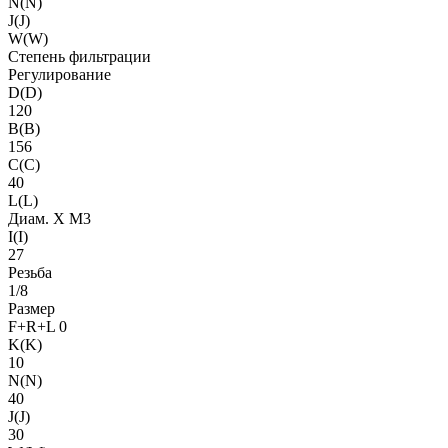
N(N)
J(J)
W(W)
Степень фильтрации
Регулирование
D(D)
120
B(B)
156
C(C)
40
L(L)
Диам. X M3
I(I)
27
Резьба
1/8
Размер
F+R+L 0
K(K)
10
N(N)
40
J(J)
30