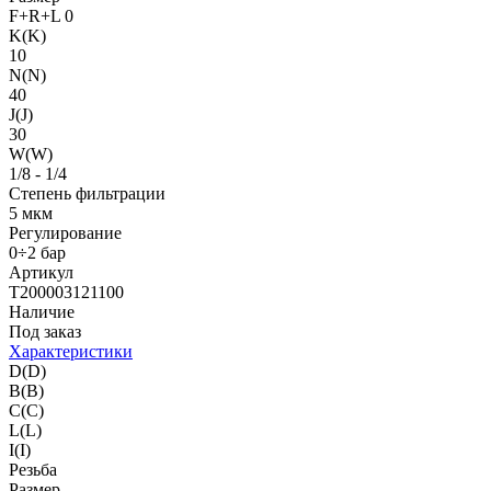
F+R+L 0
K(K)
10
N(N)
40
J(J)
30
W(W)
1/8 - 1/4
Степень фильтрации
5 мкм
Регулирование
0÷2 бар
Артикул
T200003121100
Наличие
Под заказ
Характеристики
D(D)
B(B)
C(C)
L(L)
I(I)
Резьба
Размер