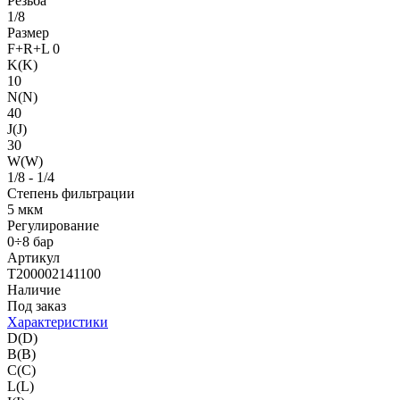
Резьба
1/8
Размер
F+R+L 0
K(K)
10
N(N)
40
J(J)
30
W(W)
1/8 - 1/4
Степень фильтрации
5 мкм
Регулирование
0÷8 бар
Артикул
T200002141100
Наличие
Под заказ
Характеристики
D(D)
B(B)
C(C)
L(L)