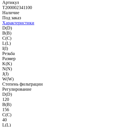
Артикул
T200002341100
Наличие
Под заказ
Характеристики
D(D)
B(B)
C(C)
L(L)
I(I)
Резьба
Размер
K(K)
N(N)
J(J)
W(W)
Степень фильтрации
Регулирование
D(D)
120
B(B)
156
C(C)
40
L(L)