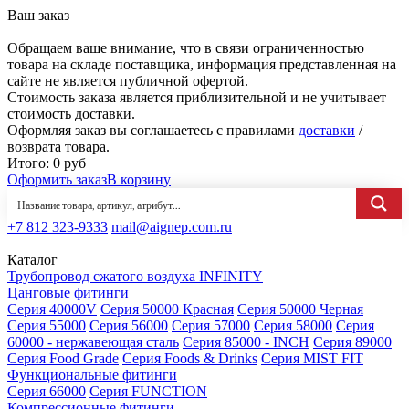
Ваш заказ
Обращаем ваше внимание, что в связи ограниченностью
товара на складе поставщика, информация представленная на
сайте не является публичной офертой.
Стоимость заказа является приблизительной и не учитывает
стоимость доставки.
Оформляя заказ вы соглашаетесь с правилами
доставки
/
возврата товара.
Итого:
0
руб
Оформить заказ
В корзину
+7 812 323-9333
mail@aignep.com.ru
Каталог
Трубопровод сжатого воздуха INFINITY
Цанговые фитинги
Серия 40000V
Серия 50000 Красная
Серия 50000 Черная
Серия 55000
Серия 56000
Серия 57000
Серия 58000
Серия
60000 - нержавеющая сталь
Серия 85000 - INCH
Серия 89000
Серия Food Grade
Серия Foods & Drinks
Серия MIST FIT
Функциональные фитинги
Серия 66000
Серия FUNCTION
Компрессионные фитинги