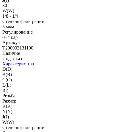
J(J)
30
W(W)
1/8 - 1/4
Степень фильтрации
5 мкм
Регулирование
0÷4 бар
Артикул
T200003131100
Наличие
Под заказ
Характеристики
D(D)
B(B)
C(C)
L(L)
I(I)
Резьба
Размер
K(K)
N(N)
J(J)
W(W)
Степень фильтрации