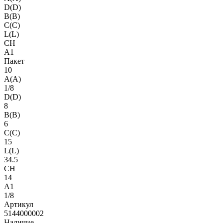
D(D)
B(B)
C(C)
L(L)
CH
A1
Пакет
10
A(A)
1/8
D(D)
8
B(B)
6
C(C)
15
L(L)
34.5
CH
14
A1
1/8
Артикул
5144000002
Наличие