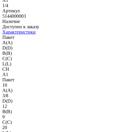
A1
1/4
Артикул
5144000003
Наличие
Доступно к заказу
Характеристики
Пакет
A(A)
D(D)
B(B)
C(C)
L(L)
CH
A1
Пакет
10
A(A)
3/8
D(D)
12
B(B)
9
C(C)
20