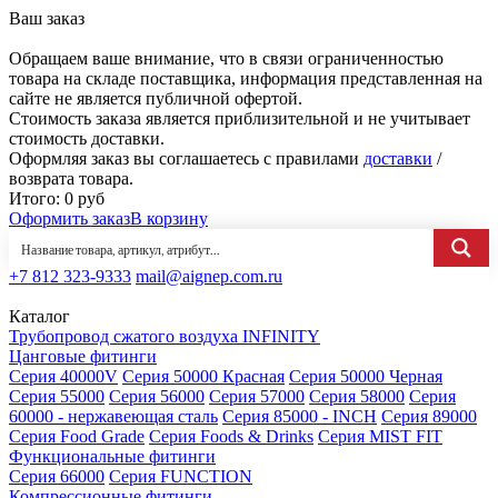
Ваш заказ
Обращаем ваше внимание, что в связи ограниченностью
товара на складе поставщика, информация представленная на
сайте не является публичной офертой.
Стоимость заказа является приблизительной и не учитывает
стоимость доставки.
Оформляя заказ вы соглашаетесь с правилами
доставки
/
возврата товара.
Итого:
0
руб
Оформить заказ
В корзину
+7 812 323-9333
mail@aignep.com.ru
Каталог
Трубопровод сжатого воздуха INFINITY
Цанговые фитинги
Серия 40000V
Серия 50000 Красная
Серия 50000 Черная
Серия 55000
Серия 56000
Серия 57000
Серия 58000
Серия
60000 - нержавеющая сталь
Серия 85000 - INCH
Серия 89000
Серия Food Grade
Серия Foods & Drinks
Серия MIST FIT
Функциональные фитинги
Серия 66000
Серия FUNCTION
Компрессионные фитинги