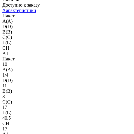
Доступно к заказу
Характеристики
Пакет
A(A)
D(D)
B(B)
C(C)
L(L)
CH
A1
Пакет
10
A(A)
1/4
D(D)
11
B(B)
8
C(C)
17
L(L)
40.5
CH
17