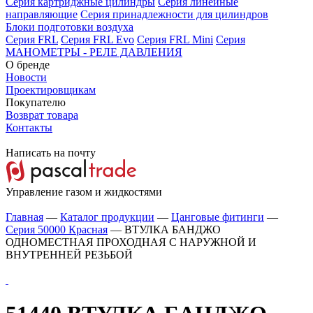
Серия картриджные цилиндры
Серия линейные
направляющие
Серия принадлежности для цилиндров
Блоки подготовки воздуха
Серия FRL
Серия FRL Evo
Серия FRL Mini
Серия
МАНОМЕТРЫ - РЕЛЕ ДАВЛЕНИЯ
О бренде
Новости
Проектировщикам
Покупателю
Возврат товара
Контакты
Написать на почту
Управление газом и жидкостями
Главная
—
Каталог продукции
—
Цанговые фитинги
—
Серия 50000 Красная
—
ВТУЛКА БАНДЖО
ОДНОМЕСТНАЯ ПРОХОДНАЯ С НАРУЖНОЙ И
ВНУТРЕННЕЙ РЕЗЬБОЙ