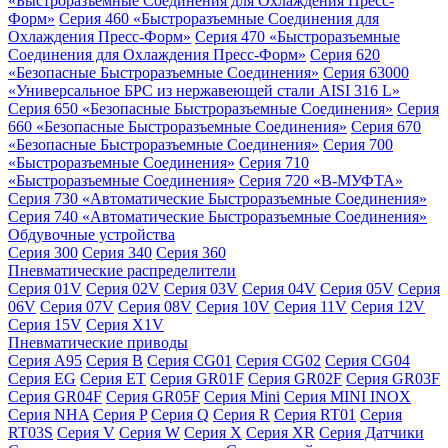
«Быстроразъемные Соединения для Охлаждения Пресс-
Форм»
Серия 460 «Быстроразъемные Соединения для
Охлаждения Пресс-Форм»
Серия 470 «Быстроразъемные
Соединения для Охлаждения Пресс-Форм»
Серия 620
«Безопасные Быстроразъемные Соединения»
Серия 63000
«Универсальное БРС из нержавеющей стали AISI 316 L»
Серия 650 «Безопасные Быстроразъемные Соединения»
Серия
660 «Безопасные Быстроразъемные Соединения»
Серия 670
«Безопасные Быстроразъемные Соединения»
Серия 700
«Быстроразъемные Соединения»
Серия 710
«Быстроразъемные Соединения»
Серия 720 «B-МУФТА»
Серия 730 «Автоматические Быстроразъемные Соединения»
Серия 740 «Автоматические Быстроразъемные Соединения»
Обдувочные устройства
Серия 300
Серия 340
Серия 360
Пневматические распределители
Серия 01V
Серия 02V
Серия 03V
Серия 04V
Серия 05V
Серия
06V
Серия 07V
Серия 08V
Серия 10V
Серия 11V
Серия 12V
Серия 15V
Серия X1V
Пневматические приводы
Серия A95
Серия B
Серия CG01
Серия CG02
Серия CG04
Серия EG
Серия ET
Серия GR01F
Серия GR02F
Серия GR03F
Серия GR04F
Серия GR05F
Серия Mini
Серия MINI INOX
Серия NHA
Серия P
Серия Q
Серия R
Серия RT01
Серия
RT03S
Серия V
Серия W
Серия X
Серия XR
Серия Датчики