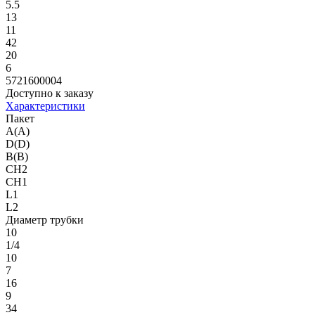
5.5
13
11
42
20
6
5721600004
Доступно к заказу
Характеристики
Пакет
A(A)
D(D)
B(B)
CH2
CH1
L1
L2
Диаметр трубки
10
1/4
10
7
16
9
34