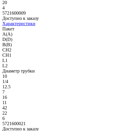
20
4
5721600009
Доступно к заказу
Характеристики
Пакет
A(A)
D(D)
B(B)
CH2
CH1
L1
L2
Диаметр трубки
10
1/4
12.5
7
16
11
42
22
6
5721600021
Доступно к заказу