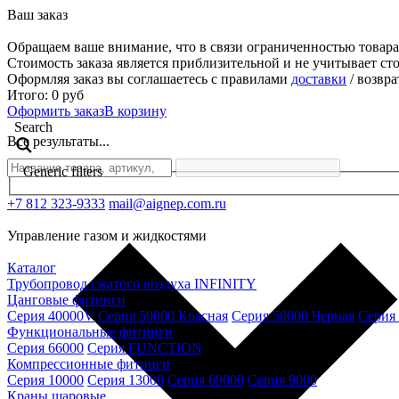
Ваш заказ
Обращаем ваше внимание, что в связи ограниченностью товара
Стоимость заказа является приблизительной и не учитывает ст
Оформляя заказ вы соглашаетесь с правилами
доставки
/ возвра
Итого:
0
руб
Оформить заказ
В корзину
Search
Все результаты...
Generic filters
+7 812 323-9333
mail@aignep.com.ru
Управление газом и жидкостями
Каталог
Трубопровод сжатого воздуха INFINITY
Цанговые фитинги
Серия 40000V
Серия 50000 Красная
Серия 50000 Черная
Серия
Функциональные фитинги
Серия 66000
Серия FUNCTION
Компрессионные фитинги
Серия 10000
Серия 13000
Серия 69000
Серия 9000
Краны шаровые