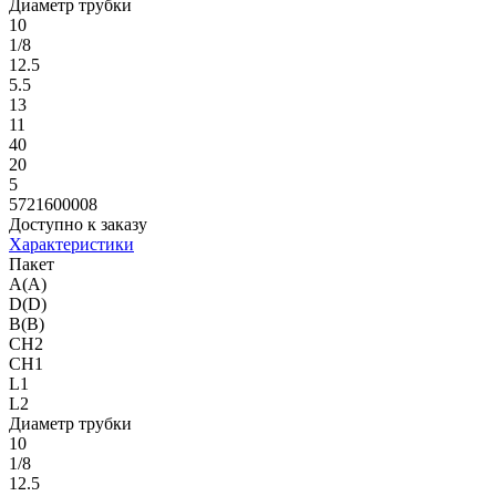
Диаметр трубки
10
1/8
12.5
5.5
13
11
40
20
5
5721600008
Доступно к заказу
Характеристики
Пакет
A(A)
D(D)
B(B)
CH2
CH1
L1
L2
Диаметр трубки
10
1/8
12.5