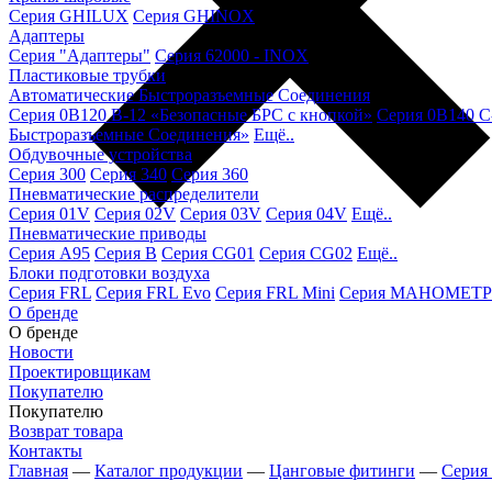
Серия GHILUX
Серия GHINOX
Адаптеры
Серия "Адаптеры"
Серия 62000 - INOX
Пластиковые трубки
Автоматические Быстроразъемные Соединения
Серия 0B120 B-12 «Безопасные БРС с кнопкой»
Серия 0B140 C
Быстроразъемные Соединения»
Ещё..
Обдувочные устройства
Серия 300
Серия 340
Серия 360
Пневматические распределители
Серия 01V
Серия 02V
Серия 03V
Серия 04V
Ещё..
Пневматические приводы
Серия A95
Серия B
Серия CG01
Серия CG02
Ещё..
Блоки подготовки воздуха
Серия FRL
Серия FRL Evo
Серия FRL Mini
Серия МАНОМЕТР
О бренде
О бренде
Новости
Проектировщикам
Покупателю
Покупателю
Возврат товара
Контакты
Главная
—
Каталог продукции
—
Цанговые фитинги
—
Серия