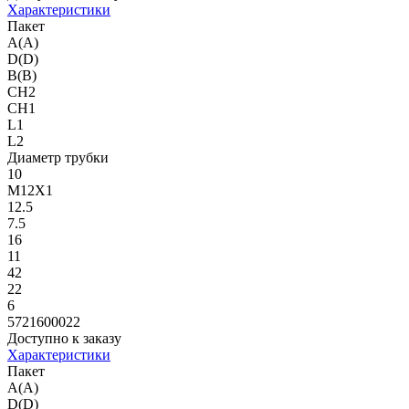
Характеристики
Пакет
A(A)
D(D)
B(B)
CH2
CH1
L1
L2
Диаметр трубки
10
M12X1
12.5
7.5
16
11
42
22
6
5721600022
Доступно к заказу
Характеристики
Пакет
A(A)
D(D)