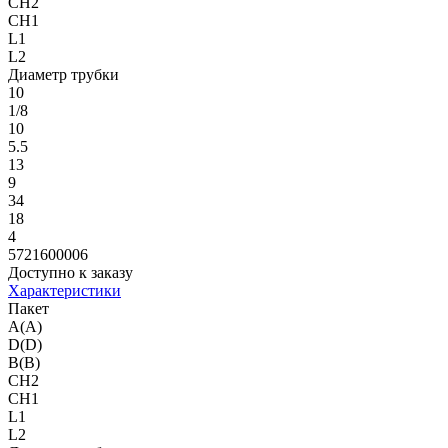
CH2
CH1
L1
L2
Диаметр трубки
10
1/8
10
5.5
13
9
34
18
4
5721600006
Доступно к заказу
Характеристики
Пакет
A(A)
D(D)
B(B)
CH2
CH1
L1
L2