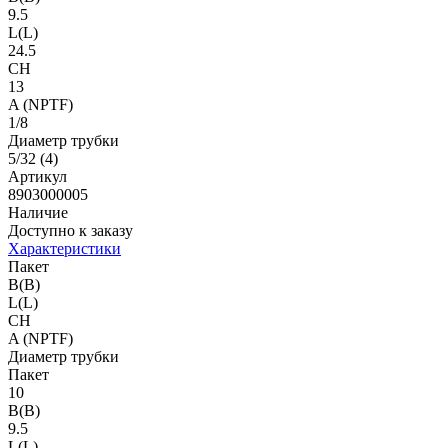
9.5
L(L)
24.5
CH
13
A (NPTF)
1/8
Диаметр трубки
5/32 (4)
Артикул
8903000005
Наличие
Доступно к заказу
Характеристики
Пакет
B(B)
L(L)
CH
A (NPTF)
Диаметр трубки
Пакет
10
B(B)
9.5
L(L)