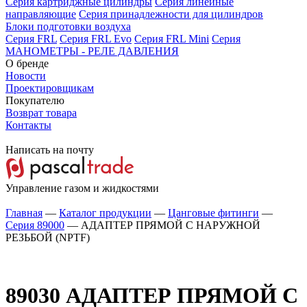
Серия картриджные цилиндры
Серия линейные
направляющие
Серия принадлежности для цилиндров
Блоки подготовки воздуха
Серия FRL
Серия FRL Evo
Серия FRL Mini
Серия
МАНОМЕТРЫ - РЕЛЕ ДАВЛЕНИЯ
О бренде
Новости
Проектировщикам
Покупателю
Возврат товара
Контакты
Написать на почту
Управление газом и жидкостями
Главная
—
Каталог продукции
—
Цанговые фитинги
—
Серия 89000
—
АДАПТЕР ПРЯМОЙ С НАРУЖНОЙ
РЕЗЬБОЙ (NPTF)
89030
АДАПТЕР ПРЯМОЙ С