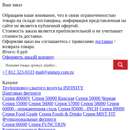
Ваш заказ
Обращаем ваше внимание, что в связи ограниченностью
товара на складе поставщика, информация представленная на
сайте не является публичной офертой.
Стоимость заказа является приблизительной и не учитывает
стоимость доставки.
Оформляя заказ вы соглашаетесь с правилами
доставки
/
возврата товара.
Итого:
0
руб
Оформить заказ
В корзину
+7 812 323-9333
mail@aignep.com.ru
Каталог
Трубопровод сжатого воздуха INFINITY
Цанговые фитинги
Серия 40000V
Серия 50000 Красная
Серия 50000 Черная
Серия 55000
Серия 56000
Серия 57000
Серия 58000
Серия
60000 - нержавеющая сталь
Серия 85000 - INCH
Серия 89000
Серия Food Grade
Серия Foods & Drinks
Серия MIST FIT
Функциональные фитинги
Серия 66000
Серия FUNCTION
Компрессионные фитинги