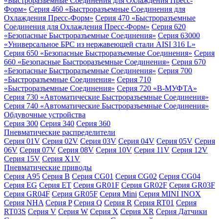
«Быстроразъемные Соединения для Охлаждения Пресс-
Форм»
Серия 460 «Быстроразъемные Соединения для
Охлаждения Пресс-Форм»
Серия 470 «Быстроразъемные
Соединения для Охлаждения Пресс-Форм»
Серия 620
«Безопасные Быстроразъемные Соединения»
Серия 63000
«Универсальное БРС из нержавеющей стали AISI 316 L»
Серия 650 «Безопасные Быстроразъемные Соединения»
Серия
660 «Безопасные Быстроразъемные Соединения»
Серия 670
«Безопасные Быстроразъемные Соединения»
Серия 700
«Быстроразъемные Соединения»
Серия 710
«Быстроразъемные Соединения»
Серия 720 «B-МУФТА»
Серия 730 «Автоматические Быстроразъемные Соединения»
Серия 740 «Автоматические Быстроразъемные Соединения»
Обдувочные устройства
Серия 300
Серия 340
Серия 360
Пневматические распределители
Серия 01V
Серия 02V
Серия 03V
Серия 04V
Серия 05V
Серия
06V
Серия 07V
Серия 08V
Серия 10V
Серия 11V
Серия 12V
Серия 15V
Серия X1V
Пневматические приводы
Серия A95
Серия B
Серия CG01
Серия CG02
Серия CG04
Серия EG
Серия ET
Серия GR01F
Серия GR02F
Серия GR03F
Серия GR04F
Серия GR05F
Серия Mini
Серия MINI INOX
Серия NHA
Серия P
Серия Q
Серия R
Серия RT01
Серия
RT03S
Серия V
Серия W
Серия X
Серия XR
Серия Датчики