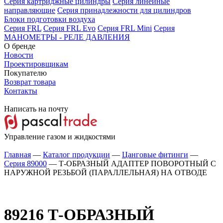
Серия картриджные цилиндры
Серия линейные
направляющие
Серия принадлежности для цилиндров
Блоки подготовки воздуха
Серия FRL
Серия FRL Evo
Серия FRL Mini
Серия
МАНОМЕТРЫ - РЕЛЕ ДАВЛЕНИЯ
О бренде
Новости
Проектировщикам
Покупателю
Возврат товара
Контакты
Написать на почту
Управление газом и жидкостями
Главная
—
Каталог продукции
—
Цанговые фитинги
—
Серия 89000
—
Т-ОБРАЗНЫЙ АДАПТЕР ПОВОРОТНЫЙ С
НАРУЖНОЙ РЕЗЬБОЙ (ПАРАЛЛЕЛЬНАЯ) НА ОТВОДЕ
89216
Т-ОБРАЗНЫЙ