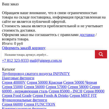
Ваш заказ
Обращаем ваше внимание, что в связи ограниченностью
товара на складе поставщика, информация представленная на
сайте не является публичной офертой.
Стоимость заказа является приблизительной и не учитывает
стоимость доставки.
Оформляя заказ вы соглашаетесь с правилами
доставки
/
возврата товара.
Итого:
0
руб
Оформить заказ
В корзину
+7 812 323-9333
mail@aignep.com.ru
Каталог
Трубопровод сжатого воздуха INFINITY
Цанговые фитинги
Серия 40000V
Серия 50000 Красная
Серия 50000 Черная
Серия 55000
Серия 56000
Серия 57000
Серия 58000
Серия
60000 - нержавеющая сталь
Серия 85000 - INCH
Серия 89000
Серия Food Grade
Серия Foods & Drinks
Серия MIST FIT
Функциональные фитинги
Серия 66000
Серия FUNCTION
Компрессионные фитинги