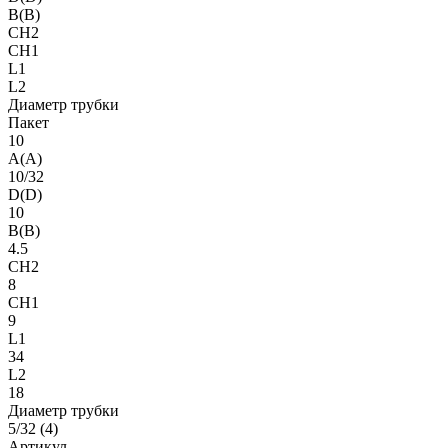
B(B)
CH2
CH1
L1
L2
Диаметр трубки
Пакет
10
A(A)
10/32
D(D)
10
B(B)
4.5
CH2
8
CH1
9
L1
34
L2
18
Диаметр трубки
5/32 (4)
Артикул