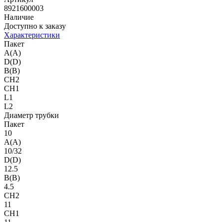
8921600003
Наличие
Доступно к заказу
Характеристики
Пакет
A(A)
D(D)
B(B)
CH2
CH1
L1
L2
Диаметр трубки
Пакет
10
A(A)
10/32
D(D)
12.5
B(B)
4.5
CH2
11
CH1