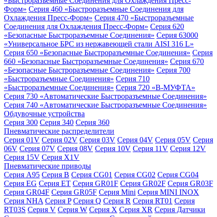
«Быстроразъемные Соединения для Охлаждения Пресс-
Форм»
Серия 460 «Быстроразъемные Соединения для
Охлаждения Пресс-Форм»
Серия 470 «Быстроразъемные
Соединения для Охлаждения Пресс-Форм»
Серия 620
«Безопасные Быстроразъемные Соединения»
Серия 63000
«Универсальное БРС из нержавеющей стали AISI 316 L»
Серия 650 «Безопасные Быстроразъемные Соединения»
Серия
660 «Безопасные Быстроразъемные Соединения»
Серия 670
«Безопасные Быстроразъемные Соединения»
Серия 700
«Быстроразъемные Соединения»
Серия 710
«Быстроразъемные Соединения»
Серия 720 «B-МУФТА»
Серия 730 «Автоматические Быстроразъемные Соединения»
Серия 740 «Автоматические Быстроразъемные Соединения»
Обдувочные устройства
Серия 300
Серия 340
Серия 360
Пневматические распределители
Серия 01V
Серия 02V
Серия 03V
Серия 04V
Серия 05V
Серия
06V
Серия 07V
Серия 08V
Серия 10V
Серия 11V
Серия 12V
Серия 15V
Серия X1V
Пневматические приводы
Серия A95
Серия B
Серия CG01
Серия CG02
Серия CG04
Серия EG
Серия ET
Серия GR01F
Серия GR02F
Серия GR03F
Серия GR04F
Серия GR05F
Серия Mini
Серия MINI INOX
Серия NHA
Серия P
Серия Q
Серия R
Серия RT01
Серия
RT03S
Серия V
Серия W
Серия X
Серия XR
Серия Датчики