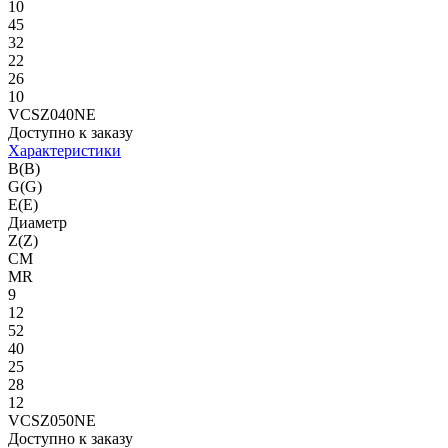
10
45
32
22
26
10
VCSZ040NE
Доступно к заказу
Характеристики
B(B)
G(G)
E(E)
Диаметр
Z(Z)
CM
MR
9
12
52
40
25
28
12
VCSZ050NE
Доступно к заказу