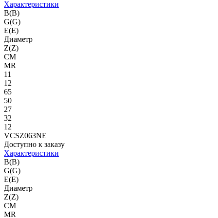
Характеристики
B(B)
G(G)
E(E)
Диаметр
Z(Z)
CM
MR
11
12
65
50
27
32
12
VCSZ063NE
Доступно к заказу
Характеристики
B(B)
G(G)
E(E)
Диаметр
Z(Z)
CM
MR