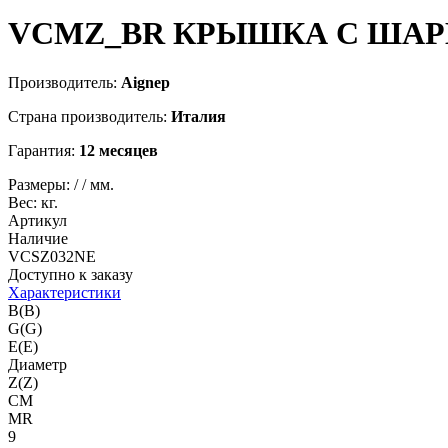
VCMZ_BR
КРЫШКА С ШАРНИР
Производитель:
Aignep
Страна производитель:
Италия
Гарантия:
12 месяцев
Размеры:
/
/
мм.
Вес:
кг.
Артикул
Наличие
VCSZ032NE
Доступно к заказу
Характеристики
B(B)
G(G)
E(E)
Диаметр
Z(Z)
CM
MR
9