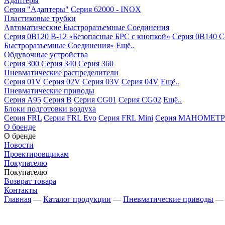
Адаптеры
Серия "Адаптеры"
Серия 62000 - INOX
Пластиковые трубки
Автоматические Быстроразъемные Соединения
Серия 0B120 B-12 «Безопасные БРС с кнопкой»
Серия 0B140 C
Быстроразъемные Соединения»
Ещё..
Обдувочные устройства
Серия 300
Серия 340
Серия 360
Пневматические распределители
Серия 01V
Серия 02V
Серия 03V
Серия 04V
Ещё..
Пневматические приводы
Серия A95
Серия B
Серия CG01
Серия CG02
Ещё..
Блоки подготовки воздуха
Серия FRL
Серия FRL Evo
Серия FRL Mini
Серия МАНОМЕТР
О бренде
О бренде
Новости
Проектировщикам
Покупателю
Покупателю
Возврат товара
Контакты
Главная
—
Каталог продукции
—
Пневматические приводы