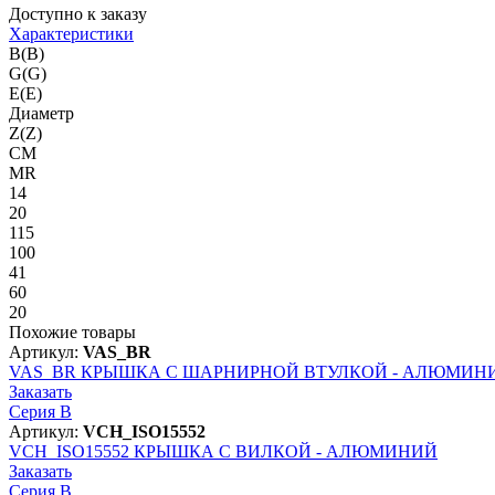
Доступно к заказу
Характеристики
B(B)
G(G)
E(E)
Диаметр
Z(Z)
CM
MR
14
20
115
100
41
60
20
Похожие товары
Артикул:
VAS_BR
VAS_BR
КРЫШКА С ШАРНИРНОЙ ВТУЛКОЙ - АЛЮМИН
Заказать
Серия B
Артикул:
VCH_ISO15552
VCH_ISO15552
КРЫШКА С ВИЛКОЙ - АЛЮМИНИЙ
Заказать
Серия B