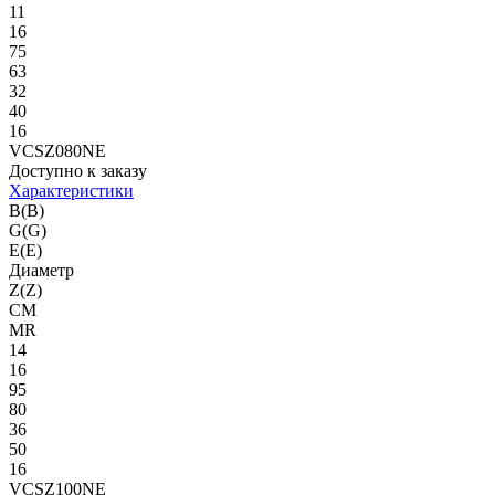
11
16
75
63
32
40
16
VCSZ080NE
Доступно к заказу
Характеристики
B(B)
G(G)
E(E)
Диаметр
Z(Z)
CM
MR
14
16
95
80
36
50
16
VCSZ100NE