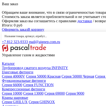
Ваш заказ
Обращаем ваше внимание, что в связи ограниченностью товара
Стоимость заказа является приблизительной и не учитывает ст
Оформляя заказ вы соглашаетесь с правилами
доставки
/ возвра
Итого:
0
руб
Оформить заказ
В корзину
+7 812 323-9333
mail@aignep.com.ru
Управление газом и жидкостями
Каталог
Трубопровод сжатого воздуха INFINITY
Цанговые фитинги
Серия 40000V
Серия 50000 Красная
Серия 50000 Черная
Серия
Функциональные фитинги
Серия 66000
Серия FUNCTION
Компрессионные фитинги
Серия 10000
Серия 13000
Серия 69000
Серия 9000
Краны шаровые
Серия GHILUX
Серия GHINOX