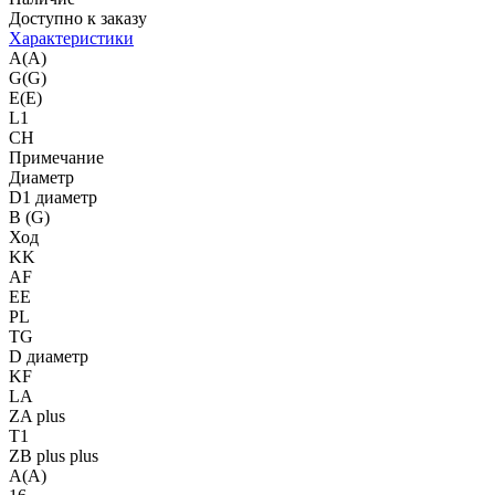
Доступно к заказу
Характеристики
A(A)
G(G)
E(E)
L1
CH
Примечание
Диаметр
D1 диаметр
B (G)
Ход
KK
AF
EE
PL
TG
D диаметр
KF
LA
ZA plus
T1
ZB plus plus
A(A)