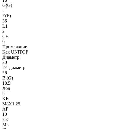
16
G(G)
-
E(E)
36
L1
2
CH
9
Примечание
Как UNITOP
Диаметр
20
D1 диаметр
*6
B (G)
18.5
Ход
5
KK
M8X1.25
AF
10
EE
M5