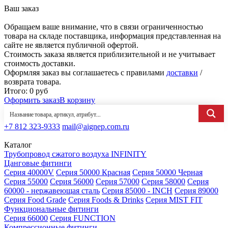
Ваш заказ
Обращаем ваше внимание, что в связи ограниченностью
товара на складе поставщика, информация представленная на
сайте не является публичной офертой.
Стоимость заказа является приблизительной и не учитывает
стоимость доставки.
Оформляя заказ вы соглашаетесь с правилами
доставки
/
возврата товара.
Итого:
0
руб
Оформить заказ
В корзину
+7 812 323-9333
mail@aignep.com.ru
Каталог
Трубопровод сжатого воздуха INFINITY
Цанговые фитинги
Серия 40000V
Серия 50000 Красная
Серия 50000 Черная
Серия 55000
Серия 56000
Серия 57000
Серия 58000
Серия
60000 - нержавеющая сталь
Серия 85000 - INCH
Серия 89000
Серия Food Grade
Серия Foods & Drinks
Серия MIST FIT
Функциональные фитинги
Серия 66000
Серия FUNCTION
Компрессионные фитинги