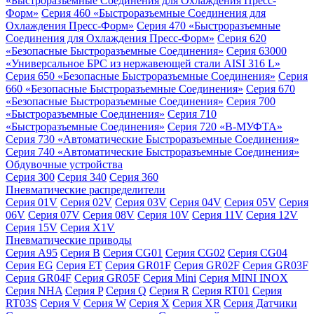
«Быстроразъемные Соединения для Охлаждения Пресс-
Форм»
Серия 460 «Быстроразъемные Соединения для
Охлаждения Пресс-Форм»
Серия 470 «Быстроразъемные
Соединения для Охлаждения Пресс-Форм»
Серия 620
«Безопасные Быстроразъемные Соединения»
Серия 63000
«Универсальное БРС из нержавеющей стали AISI 316 L»
Серия 650 «Безопасные Быстроразъемные Соединения»
Серия
660 «Безопасные Быстроразъемные Соединения»
Серия 670
«Безопасные Быстроразъемные Соединения»
Серия 700
«Быстроразъемные Соединения»
Серия 710
«Быстроразъемные Соединения»
Серия 720 «B-МУФТА»
Серия 730 «Автоматические Быстроразъемные Соединения»
Серия 740 «Автоматические Быстроразъемные Соединения»
Обдувочные устройства
Серия 300
Серия 340
Серия 360
Пневматические распределители
Серия 01V
Серия 02V
Серия 03V
Серия 04V
Серия 05V
Серия
06V
Серия 07V
Серия 08V
Серия 10V
Серия 11V
Серия 12V
Серия 15V
Серия X1V
Пневматические приводы
Серия A95
Серия B
Серия CG01
Серия CG02
Серия CG04
Серия EG
Серия ET
Серия GR01F
Серия GR02F
Серия GR03F
Серия GR04F
Серия GR05F
Серия Mini
Серия MINI INOX
Серия NHA
Серия P
Серия Q
Серия R
Серия RT01
Серия
RT03S
Серия V
Серия W
Серия X
Серия XR
Серия Датчики