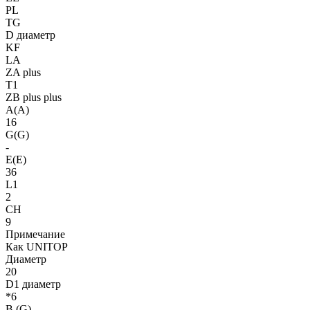
PL
TG
D диаметр
KF
LA
ZA plus
T1
ZB plus plus
A(A)
16
G(G)
-
E(E)
36
L1
2
CH
9
Примечание
Как UNITOP
Диаметр
20
D1 диаметр
*6
B (G)