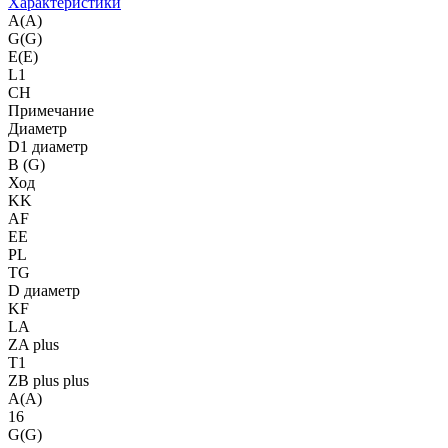
Характеристики
A(A)
G(G)
E(E)
L1
CH
Примечание
Диаметр
D1 диаметр
B (G)
Ход
KK
AF
EE
PL
TG
D диаметр
KF
LA
ZA plus
T1
ZB plus plus
A(A)
16
G(G)