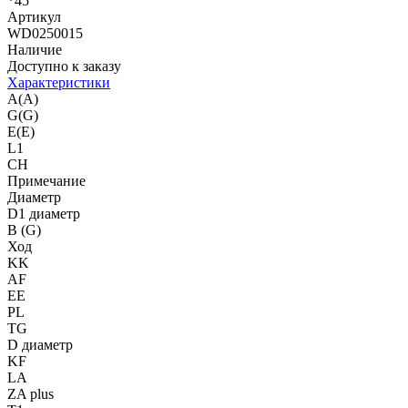
*45
Артикул
WD0250015
Наличие
Доступно к заказу
Характеристики
A(A)
G(G)
E(E)
L1
CH
Примечание
Диаметр
D1 диаметр
B (G)
Ход
KK
AF
EE
PL
TG
D диаметр
KF
LA
ZA plus