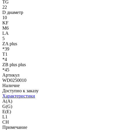
TG
22
D диаметр
10
KF
M6
LA
5
ZA plus
*39
T1
*4
ZB plus plus
*45
Артикул
WD0250010
Наличие
Доступно к заказу
Характеристики
A(A)
G(G)
E(E)
L1
CH
Примечание