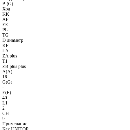
B (G)
Ход
KK
AF
EE
PL
TG
D диаметр
KF
LA
ZA plus
T1
ZB plus plus
A(A)
16
G(G)
-
E(E)
40
L1
2
CH
9
Примечание
Как UNITOP