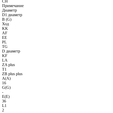
CH
Примечание
Диаметр
D1 диаметр
B (G)
Ход
KK
AF
EE
PL
TG
D диаметр
KF
LA
ZA plus
T1
ZB plus plus
A(A)
16
G(G)
-
E(E)
36
L1
2