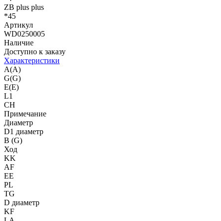
ZB plus plus
*45
Артикул
WD0250005
Наличие
Доступно к заказу
Характеристики
A(A)
G(G)
E(E)
L1
CH
Примечание
Диаметр
D1 диаметр
B (G)
Ход
KK
AF
EE
PL
TG
D диаметр
KF
LA