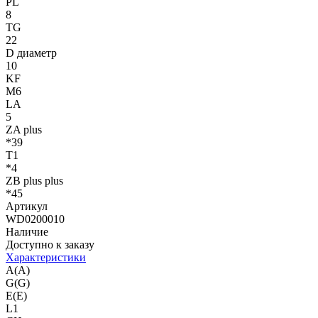
PL
8
TG
22
D диаметр
10
KF
M6
LA
5
ZA plus
*39
T1
*4
ZB plus plus
*45
Артикул
WD0200010
Наличие
Доступно к заказу
Характеристики
A(A)
G(G)
E(E)
L1