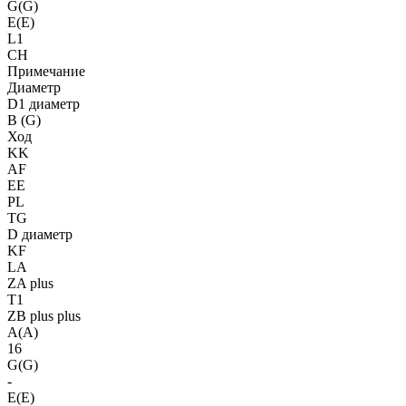
G(G)
E(E)
L1
CH
Примечание
Диаметр
D1 диаметр
B (G)
Ход
KK
AF
EE
PL
TG
D диаметр
KF
LA
ZA plus
T1
ZB plus plus
A(A)
16
G(G)
-
E(E)