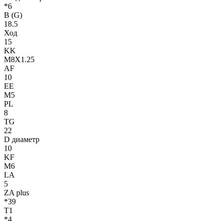
*6
B (G)
18.5
Ход
15
KK
M8X1.25
AF
10
EE
M5
PL
8
TG
22
D диаметр
10
KF
M6
LA
5
ZA plus
*39
T1
*4