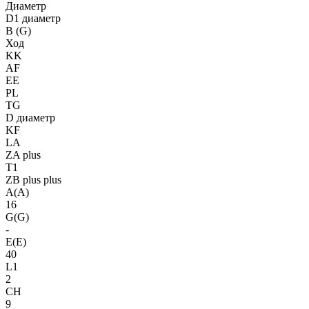
Диаметр
D1 диаметр
B (G)
Ход
KK
AF
EE
PL
TG
D диаметр
KF
LA
ZA plus
T1
ZB plus plus
A(A)
16
G(G)
-
E(E)
40
L1
2
CH
9