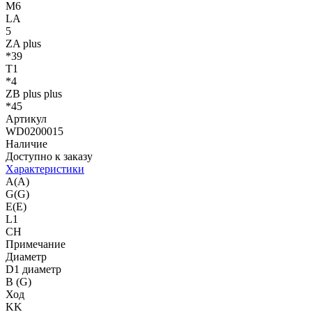
M6
LA
5
ZA plus
*39
T1
*4
ZB plus plus
*45
Артикул
WD0200015
Наличие
Доступно к заказу
Характеристики
A(A)
G(G)
E(E)
L1
CH
Примечание
Диаметр
D1 диаметр
B (G)
Ход
KK