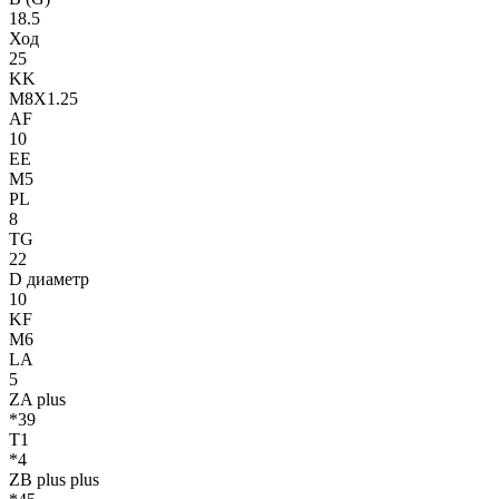
18.5
Ход
25
KK
M8X1.25
AF
10
EE
M5
PL
8
TG
22
D диаметр
10
KF
M6
LA
5
ZA plus
*39
T1
*4
ZB plus plus