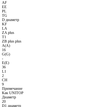
AF
EE
PL
TG
D диаметр
KF
LA
ZA plus
T1
ZB plus plus
A(A)
16
G(G)
-
E(E)
36
L1
2
CH
9
Примечание
Как UNITOP
Диаметр
20
D1 диаметр