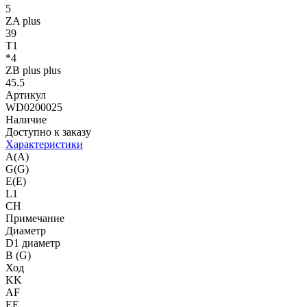
5
ZA plus
39
T1
*4
ZB plus plus
45.5
Артикул
WD0200025
Наличие
Доступно к заказу
Характеристики
A(A)
G(G)
E(E)
L1
CH
Примечание
Диаметр
D1 диаметр
B (G)
Ход
KK
AF
EE