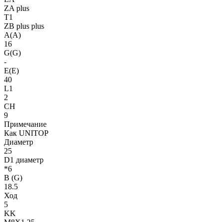
ZA plus
T1
ZB plus plus
A(A)
16
G(G)
-
E(E)
40
L1
2
CH
9
Примечание
Как UNITOP
Диаметр
25
D1 диаметр
*6
B (G)
18.5
Ход
5
KK