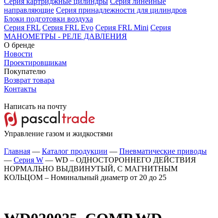
Серия картриджные цилиндры
Серия линейные
направляющие
Серия принадлежности для цилиндров
Блоки подготовки воздуха
Серия FRL
Серия FRL Evo
Серия FRL Mini
Серия
МАНОМЕТРЫ - РЕЛЕ ДАВЛЕНИЯ
О бренде
Новости
Проектировщикам
Покупателю
Возврат товара
Контакты
Написать на почту
Управление газом и жидкостями
Главная
—
Каталог продукции
—
Пневматические приводы
—
Серия W
—
WD – ОДНОСТОРОННЕГО ДЕЙСТВИЯ
НОРМАЛЬНО ВЫДВИНУТЫЙ, С МАГНИТНЫМ
КОЛЬЦОМ – Номинальный диаметр от 20 до 25