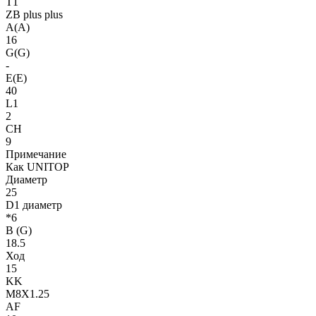
T1
ZB plus plus
A(A)
16
G(G)
-
E(E)
40
L1
2
CH
9
Примечание
Как UNITOP
Диаметр
25
D1 диаметр
*6
B (G)
18.5
Ход
15
KK
M8X1.25
AF