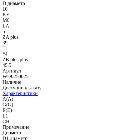
D диаметр
10
KF
M6
LA
5
ZA plus
39
T1
*4
ZB plus plus
45.5
Артикул
WD0250025
Наличие
Доступно к заказу
Характеристики
A(A)
G(G)
E(E)
L1
CH
Примечание
Диаметр
D1 диаметр