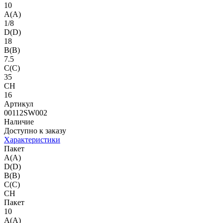
10
A(A)
1/8
D(D)
18
B(B)
7.5
C(C)
35
CH
16
Артикул
00112SW002
Наличие
Доступно к заказу
Характеристики
Пакет
A(A)
D(D)
B(B)
C(C)
CH
Пакет
10
A(A)