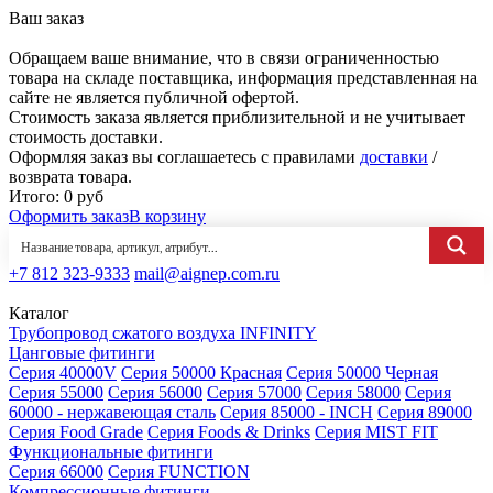
Ваш заказ
Обращаем ваше внимание, что в связи ограниченностью
товара на складе поставщика, информация представленная на
сайте не является публичной офертой.
Стоимость заказа является приблизительной и не учитывает
стоимость доставки.
Оформляя заказ вы соглашаетесь с правилами
доставки
/
возврата товара.
Итого:
0
руб
Оформить заказ
В корзину
+7 812 323-9333
mail@aignep.com.ru
Каталог
Трубопровод сжатого воздуха INFINITY
Цанговые фитинги
Серия 40000V
Серия 50000 Красная
Серия 50000 Черная
Серия 55000
Серия 56000
Серия 57000
Серия 58000
Серия
60000 - нержавеющая сталь
Серия 85000 - INCH
Серия 89000
Серия Food Grade
Серия Foods & Drinks
Серия MIST FIT
Функциональные фитинги
Серия 66000
Серия FUNCTION
Компрессионные фитинги