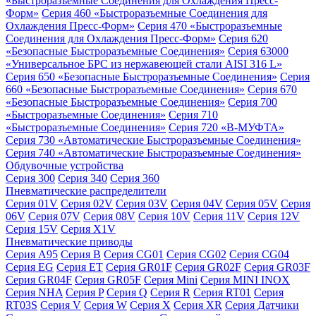
«Быстроразъемные Соединения для Охлаждения Пресс-
Форм»
Серия 460 «Быстроразъемные Соединения для
Охлаждения Пресс-Форм»
Серия 470 «Быстроразъемные
Соединения для Охлаждения Пресс-Форм»
Серия 620
«Безопасные Быстроразъемные Соединения»
Серия 63000
«Универсальное БРС из нержавеющей стали AISI 316 L»
Серия 650 «Безопасные Быстроразъемные Соединения»
Серия
660 «Безопасные Быстроразъемные Соединения»
Серия 670
«Безопасные Быстроразъемные Соединения»
Серия 700
«Быстроразъемные Соединения»
Серия 710
«Быстроразъемные Соединения»
Серия 720 «B-МУФТА»
Серия 730 «Автоматические Быстроразъемные Соединения»
Серия 740 «Автоматические Быстроразъемные Соединения»
Обдувочные устройства
Серия 300
Серия 340
Серия 360
Пневматические распределители
Серия 01V
Серия 02V
Серия 03V
Серия 04V
Серия 05V
Серия
06V
Серия 07V
Серия 08V
Серия 10V
Серия 11V
Серия 12V
Серия 15V
Серия X1V
Пневматические приводы
Серия A95
Серия B
Серия CG01
Серия CG02
Серия CG04
Серия EG
Серия ET
Серия GR01F
Серия GR02F
Серия GR03F
Серия GR04F
Серия GR05F
Серия Mini
Серия MINI INOX
Серия NHA
Серия P
Серия Q
Серия R
Серия RT01
Серия
RT03S
Серия V
Серия W
Серия X
Серия XR
Серия Датчики