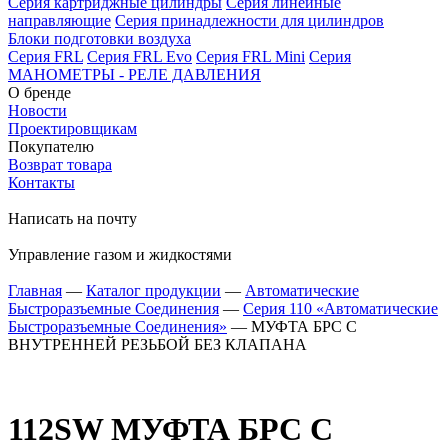
Серия картриджные цилиндры
Серия линейные
направляющие
Серия принадлежности для цилиндров
Блоки подготовки воздуха
Серия FRL
Серия FRL Evo
Серия FRL Mini
Серия
МАНОМЕТРЫ - РЕЛЕ ДАВЛЕНИЯ
О бренде
Новости
Проектировщикам
Покупателю
Возврат товара
Контакты
Написать на почту
Управление газом и жидкостями
Главная
—
Каталог продукции
—
Автоматические
Быстроразъемные Соединения
—
Серия 110 «Автоматические
Быстроразъемные Соединения»
—
МУФТА БРС С
ВНУТРЕННЕЙ РЕЗЬБОЙ БЕЗ КЛАПАНА
112SW
МУФТА БРС С