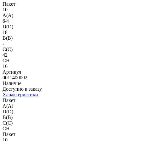
Пакет
10
A(A)
6/4
D(D)
18
B(B)
-
C(C)
42
CH
16
Артикул
0011400002
Наличие
Доступно к заказу
Характеристики
Пакет
A(A)
D(D)
B(B)
C(C)
CH
Пакет
10