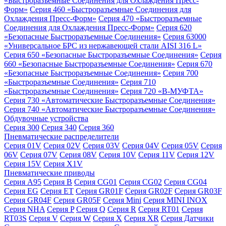
«Быстроразъемные Соединения для Охлаждения Пресс-
Форм»
Серия 460 «Быстроразъемные Соединения для
Охлаждения Пресс-Форм»
Серия 470 «Быстроразъемные
Соединения для Охлаждения Пресс-Форм»
Серия 620
«Безопасные Быстроразъемные Соединения»
Серия 63000
«Универсальное БРС из нержавеющей стали AISI 316 L»
Серия 650 «Безопасные Быстроразъемные Соединения»
Серия
660 «Безопасные Быстроразъемные Соединения»
Серия 670
«Безопасные Быстроразъемные Соединения»
Серия 700
«Быстроразъемные Соединения»
Серия 710
«Быстроразъемные Соединения»
Серия 720 «B-МУФТА»
Серия 730 «Автоматические Быстроразъемные Соединения»
Серия 740 «Автоматические Быстроразъемные Соединения»
Обдувочные устройства
Серия 300
Серия 340
Серия 360
Пневматические распределители
Серия 01V
Серия 02V
Серия 03V
Серия 04V
Серия 05V
Серия
06V
Серия 07V
Серия 08V
Серия 10V
Серия 11V
Серия 12V
Серия 15V
Серия X1V
Пневматические приводы
Серия A95
Серия B
Серия CG01
Серия CG02
Серия CG04
Серия EG
Серия ET
Серия GR01F
Серия GR02F
Серия GR03F
Серия GR04F
Серия GR05F
Серия Mini
Серия MINI INOX
Серия NHA
Серия P
Серия Q
Серия R
Серия RT01
Серия
RT03S
Серия V
Серия W
Серия X
Серия XR
Серия Датчики