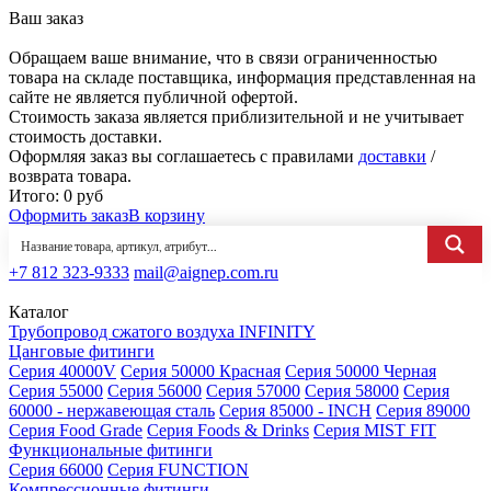
Ваш заказ
Обращаем ваше внимание, что в связи ограниченностью
товара на складе поставщика, информация представленная на
сайте не является публичной офертой.
Стоимость заказа является приблизительной и не учитывает
стоимость доставки.
Оформляя заказ вы соглашаетесь с правилами
доставки
/
возврата товара.
Итого:
0
руб
Оформить заказ
В корзину
+7 812 323-9333
mail@aignep.com.ru
Каталог
Трубопровод сжатого воздуха INFINITY
Цанговые фитинги
Серия 40000V
Серия 50000 Красная
Серия 50000 Черная
Серия 55000
Серия 56000
Серия 57000
Серия 58000
Серия
60000 - нержавеющая сталь
Серия 85000 - INCH
Серия 89000
Серия Food Grade
Серия Foods & Drinks
Серия MIST FIT
Функциональные фитинги
Серия 66000
Серия FUNCTION
Компрессионные фитинги