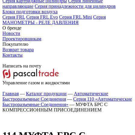
Серия картриджные цилиндры
Серия линейные
направляющие
Серия принадлежности для цилиндров
Блоки подготовки воздуха
Серия FRL
Серия FRL Evo
Серия FRL Mini
Серия
МАНОМЕТРЫ - РЕЛЕ ДАВЛЕНИЯ
О бренде
Новости
Проектировщикам
Покупателю
Возврат товара
Контакты
Написать на почту
Управление газом и жидкостями
Главная
—
Каталог продукции
—
Автоматические
Быстроразъемные Соединения
—
Серия 110 «Автоматические
Быстроразъемные Соединения»
—
МУФТА БРС С
КОМПРЕССИОННЫМ ПРИСОЕДИНЕНИЕМ