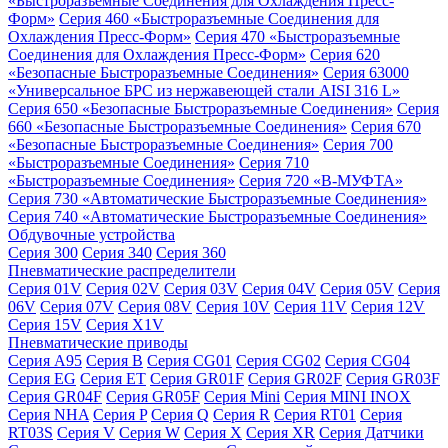
«Быстроразъемные Соединения для Охлаждения Пресс-
Форм»
Серия 460 «Быстроразъемные Соединения для
Охлаждения Пресс-Форм»
Серия 470 «Быстроразъемные
Соединения для Охлаждения Пресс-Форм»
Серия 620
«Безопасные Быстроразъемные Соединения»
Серия 63000
«Универсальное БРС из нержавеющей стали AISI 316 L»
Серия 650 «Безопасные Быстроразъемные Соединения»
Серия
660 «Безопасные Быстроразъемные Соединения»
Серия 670
«Безопасные Быстроразъемные Соединения»
Серия 700
«Быстроразъемные Соединения»
Серия 710
«Быстроразъемные Соединения»
Серия 720 «B-МУФТА»
Серия 730 «Автоматические Быстроразъемные Соединения»
Серия 740 «Автоматические Быстроразъемные Соединения»
Обдувочные устройства
Серия 300
Серия 340
Серия 360
Пневматические распределители
Серия 01V
Серия 02V
Серия 03V
Серия 04V
Серия 05V
Серия
06V
Серия 07V
Серия 08V
Серия 10V
Серия 11V
Серия 12V
Серия 15V
Серия X1V
Пневматические приводы
Серия A95
Серия B
Серия CG01
Серия CG02
Серия CG04
Серия EG
Серия ET
Серия GR01F
Серия GR02F
Серия GR03F
Серия GR04F
Серия GR05F
Серия Mini
Серия MINI INOX
Серия NHA
Серия P
Серия Q
Серия R
Серия RT01
Серия
RT03S
Серия V
Серия W
Серия X
Серия XR
Серия Датчики