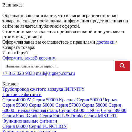
Ваш заказ
Обращаем ваше внимание, что в связи ограниченностью
товара на складе поставщика, информация представленная на
сайте не является публичной офертой.
Стоимость заказа является приблизительной и не учитывает
стоимость доставки.
Оформляя заказ вы соглашаетесь с правилами
доставки
/
возврата товара.
Итого:
0
руб
Оформить заказ
В корзину
+7 812 323-9333
mail@aignep.com.ru
Каталог
Трубопровод сжатого воздуха INFINITY
Цанговые фитинги
Серия 40000V
Серия 50000 Красная
Серия 50000 Черная
Серия 55000
Серия 56000
Серия 57000
Серия 58000
Серия
60000 - нержавеющая сталь
Серия 85000 - INCH
Серия 89000
Серия Food Grade
Серия Foods & Drinks
Серия MIST FIT
Функциональные фитинги
Серия 66000
Серия FUNCTION
Компрессионные фитинги