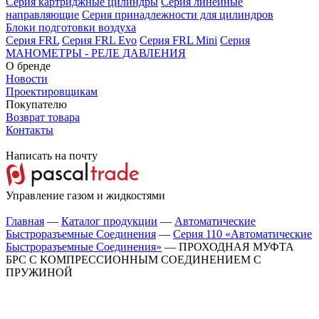
Серия картриджные цилиндры
Серия линейные
направляющие
Серия принадлежности для цилиндров
Блоки подготовки воздуха
Серия FRL
Серия FRL Evo
Серия FRL Mini
Серия
МАНОМЕТРЫ - РЕЛЕ ДАВЛЕНИЯ
О бренде
Новости
Проектировщикам
Покупателю
Возврат товара
Контакты
Написать на почту
Управление газом и жидкостями
Главная
—
Каталог продукции
—
Автоматические
Быстроразъемные Соединения
—
Серия 110 «Автоматические
Быстроразъемные Соединения»
—
ПРОХОДНАЯ МУФТА
БРС С КОМПРЕССИОННЫМ СОЕДИНЕНИЕМ С
ПРУЖИНОЙ