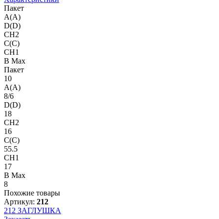
Пакет
A(A)
D(D)
CH2
C(C)
CH1
B Max
Пакет
10
A(A)
8/6
D(D)
18
CH2
16
C(C)
55.5
CH1
17
B Max
8
Похожие товары
Артикул:
212
212
ЗАГЛУШКА