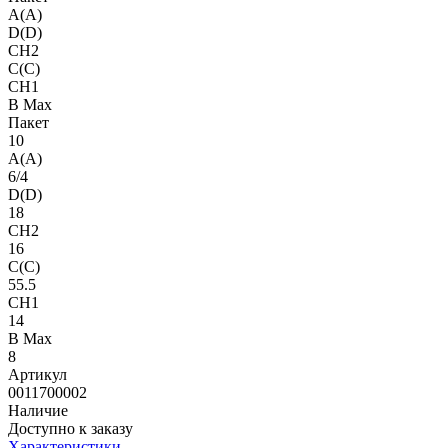
A(A)
D(D)
CH2
C(C)
CH1
B Max
Пакет
10
A(A)
6/4
D(D)
18
CH2
16
C(C)
55.5
CH1
14
B Max
8
Артикул
0011700002
Наличие
Доступно к заказу
Характеристики