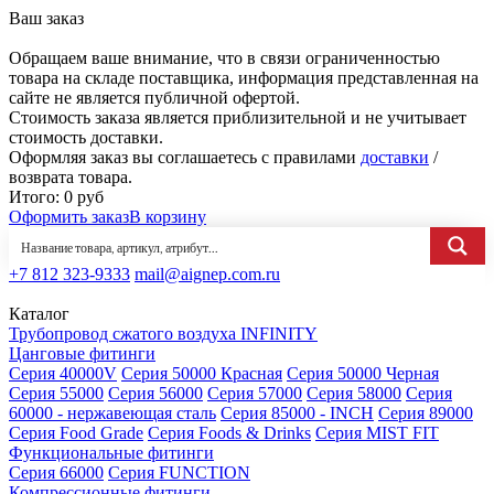
Ваш заказ
Обращаем ваше внимание, что в связи ограниченностью
товара на складе поставщика, информация представленная на
сайте не является публичной офертой.
Стоимость заказа является приблизительной и не учитывает
стоимость доставки.
Оформляя заказ вы соглашаетесь с правилами
доставки
/
возврата товара.
Итого:
0
руб
Оформить заказ
В корзину
+7 812 323-9333
mail@aignep.com.ru
Каталог
Трубопровод сжатого воздуха INFINITY
Цанговые фитинги
Серия 40000V
Серия 50000 Красная
Серия 50000 Черная
Серия 55000
Серия 56000
Серия 57000
Серия 58000
Серия
60000 - нержавеющая сталь
Серия 85000 - INCH
Серия 89000
Серия Food Grade
Серия Foods & Drinks
Серия MIST FIT
Функциональные фитинги
Серия 66000
Серия FUNCTION
Компрессионные фитинги