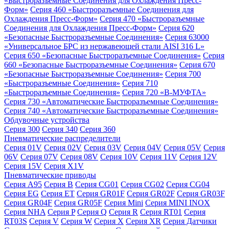
«Быстроразъемные Соединения для Охлаждения Пресс-
Форм»
Серия 460 «Быстроразъемные Соединения для
Охлаждения Пресс-Форм»
Серия 470 «Быстроразъемные
Соединения для Охлаждения Пресс-Форм»
Серия 620
«Безопасные Быстроразъемные Соединения»
Серия 63000
«Универсальное БРС из нержавеющей стали AISI 316 L»
Серия 650 «Безопасные Быстроразъемные Соединения»
Серия
660 «Безопасные Быстроразъемные Соединения»
Серия 670
«Безопасные Быстроразъемные Соединения»
Серия 700
«Быстроразъемные Соединения»
Серия 710
«Быстроразъемные Соединения»
Серия 720 «B-МУФТА»
Серия 730 «Автоматические Быстроразъемные Соединения»
Серия 740 «Автоматические Быстроразъемные Соединения»
Обдувочные устройства
Серия 300
Серия 340
Серия 360
Пневматические распределители
Серия 01V
Серия 02V
Серия 03V
Серия 04V
Серия 05V
Серия
06V
Серия 07V
Серия 08V
Серия 10V
Серия 11V
Серия 12V
Серия 15V
Серия X1V
Пневматические приводы
Серия A95
Серия B
Серия CG01
Серия CG02
Серия CG04
Серия EG
Серия ET
Серия GR01F
Серия GR02F
Серия GR03F
Серия GR04F
Серия GR05F
Серия Mini
Серия MINI INOX
Серия NHA
Серия P
Серия Q
Серия R
Серия RT01
Серия
RT03S
Серия V
Серия W
Серия X
Серия XR
Серия Датчики