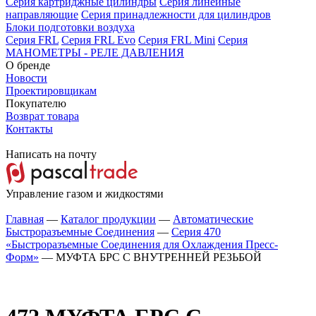
Серия картриджные цилиндры
Серия линейные
направляющие
Серия принадлежности для цилиндров
Блоки подготовки воздуха
Серия FRL
Серия FRL Evo
Серия FRL Mini
Серия
МАНОМЕТРЫ - РЕЛЕ ДАВЛЕНИЯ
О бренде
Новости
Проектировщикам
Покупателю
Возврат товара
Контакты
Написать на почту
Управление газом и жидкостями
Главная
—
Каталог продукции
—
Автоматические
Быстроразъемные Соединения
—
Серия 470
«Быстроразъемные Соединения для Охлаждения Пресс-
Форм»
—
МУФТА БРС С ВНУТРЕННЕЙ РЕЗЬБОЙ