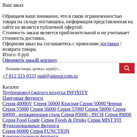
Ваш заказ
Обращаем ваше внимание, что в связи ограниченностью
товара на складе поставщика, информация представленная на
сайте не является публичной офертой.
Стоимость заказа является приблизительной и не учитывает
стоимость доставки.
Оформляя заказ вы соглашаетесь с правилами
доставки
/
возврата товара.
Итого:
0
руб
Оформить заказ
В корзину
+7 812 323-9333
mail@aignep.com.ru
Каталог
Трубопровод сжатого воздуха INFINITY
Цанговые фитинги
Серия 40000V
Серия 50000 Красная
Серия 50000 Черная
Серия 55000
Серия 56000
Серия 57000
Серия 58000
Серия
60000 - нержавеющая сталь
Серия 85000 - INCH
Серия 89000
Серия Food Grade
Серия Foods & Drinks
Серия MIST FIT
Функциональные фитинги
Серия 66000
Серия FUNCTION
Компрессионные фитинги