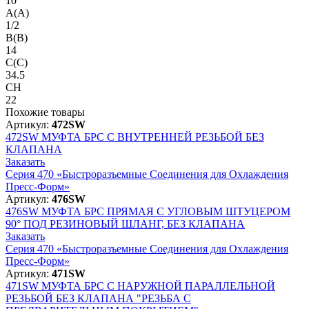
10
A(A)
1/2
B(B)
14
C(C)
34.5
CH
22
Похожие товары
Артикул:
472SW
472SW
МУФТА БРС С ВНУТРЕННЕЙ РЕЗЬБОЙ БЕЗ
КЛАПАНА
Заказать
Серия 470 «Быстроразъемные Соединения для Охлаждения
Пресс-Форм»
Артикул:
476SW
476SW
МУФТА БРС ПРЯМАЯ С УГЛОВЫМ ШТУЦЕРОМ
90° ПОД РЕЗИНОВЫЙ ШЛАНГ, БЕЗ КЛАПАНА
Заказать
Серия 470 «Быстроразъемные Соединения для Охлаждения
Пресс-Форм»
Артикул:
471SW
471SW
МУФТА БРС С НАРУЖНОЙ ПАРАЛЛЕЛЬНОЙ
РЕЗЬБОЙ БЕЗ КЛАПАНА "РЕЗЬБА С