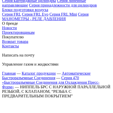
Серия картриджные цилиндры
Серия линейные
направляющие
Серия принадлежности для цилиндров
Блоки подготовки воздуха
Серия FRL
Серия FRL Evo
Серия FRL Mini
Серия
МАНОМЕТРЫ - РЕЛЕ ДАВЛЕНИЯ
О бренде
Новости
Проектировщикам
Покупателю
Возврат товара
Контакты
Написать на почту
Управление газом и жидкостями
Главная
—
Каталог продукции
—
Автоматические
Быстроразъемные Соединения
—
Серия 470
«Быстроразъемные Соединения для Охлаждения Пресс-
Форм»
—
НИППЕЛЬ БРС С НАРУЖНОЙ ПАРАЛЛЕЛЬНОЙ
РЕЗЬБОЙ, С КЛАПАНОМ, “РЕЗЬБА С
ПРЕДВАРИТЕЛЬНЫМ ПОКРЫТИЕМ”