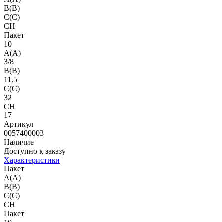
B(B)
C(C)
CH
Пакет
10
A(A)
3/8
B(B)
11.5
C(C)
32
CH
17
Артикул
0057400003
Наличие
Доступно к заказу
Характеристики
Пакет
A(A)
B(B)
C(C)
CH
Пакет