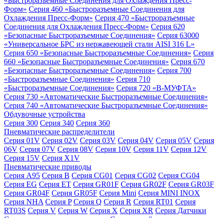
«Быстроразъемные Соединения для Охлаждения Пресс-
Форм»
Серия 460 «Быстроразъемные Соединения для
Охлаждения Пресс-Форм»
Серия 470 «Быстроразъемные
Соединения для Охлаждения Пресс-Форм»
Серия 620
«Безопасные Быстроразъемные Соединения»
Серия 63000
«Универсальное БРС из нержавеющей стали AISI 316 L»
Серия 650 «Безопасные Быстроразъемные Соединения»
Серия
660 «Безопасные Быстроразъемные Соединения»
Серия 670
«Безопасные Быстроразъемные Соединения»
Серия 700
«Быстроразъемные Соединения»
Серия 710
«Быстроразъемные Соединения»
Серия 720 «B-МУФТА»
Серия 730 «Автоматические Быстроразъемные Соединения»
Серия 740 «Автоматические Быстроразъемные Соединения»
Обдувочные устройства
Серия 300
Серия 340
Серия 360
Пневматические распределители
Серия 01V
Серия 02V
Серия 03V
Серия 04V
Серия 05V
Серия
06V
Серия 07V
Серия 08V
Серия 10V
Серия 11V
Серия 12V
Серия 15V
Серия X1V
Пневматические приводы
Серия A95
Серия B
Серия CG01
Серия CG02
Серия CG04
Серия EG
Серия ET
Серия GR01F
Серия GR02F
Серия GR03F
Серия GR04F
Серия GR05F
Серия Mini
Серия MINI INOX
Серия NHA
Серия P
Серия Q
Серия R
Серия RT01
Серия
RT03S
Серия V
Серия W
Серия X
Серия XR
Серия Датчики