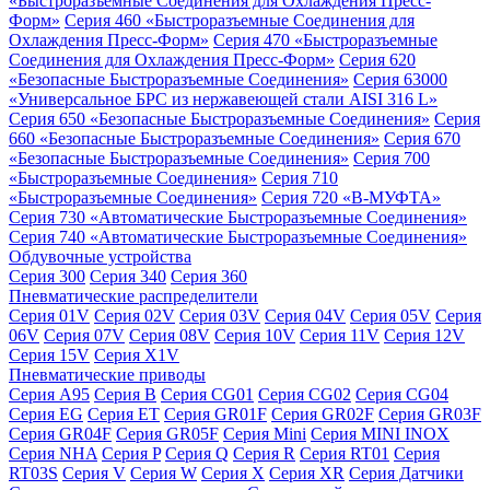
«Быстроразъемные Соединения для Охлаждения Пресс-
Форм»
Серия 460 «Быстроразъемные Соединения для
Охлаждения Пресс-Форм»
Серия 470 «Быстроразъемные
Соединения для Охлаждения Пресс-Форм»
Серия 620
«Безопасные Быстроразъемные Соединения»
Серия 63000
«Универсальное БРС из нержавеющей стали AISI 316 L»
Серия 650 «Безопасные Быстроразъемные Соединения»
Серия
660 «Безопасные Быстроразъемные Соединения»
Серия 670
«Безопасные Быстроразъемные Соединения»
Серия 700
«Быстроразъемные Соединения»
Серия 710
«Быстроразъемные Соединения»
Серия 720 «B-МУФТА»
Серия 730 «Автоматические Быстроразъемные Соединения»
Серия 740 «Автоматические Быстроразъемные Соединения»
Обдувочные устройства
Серия 300
Серия 340
Серия 360
Пневматические распределители
Серия 01V
Серия 02V
Серия 03V
Серия 04V
Серия 05V
Серия
06V
Серия 07V
Серия 08V
Серия 10V
Серия 11V
Серия 12V
Серия 15V
Серия X1V
Пневматические приводы
Серия A95
Серия B
Серия CG01
Серия CG02
Серия CG04
Серия EG
Серия ET
Серия GR01F
Серия GR02F
Серия GR03F
Серия GR04F
Серия GR05F
Серия Mini
Серия MINI INOX
Серия NHA
Серия P
Серия Q
Серия R
Серия RT01
Серия
RT03S
Серия V
Серия W
Серия X
Серия XR
Серия Датчики