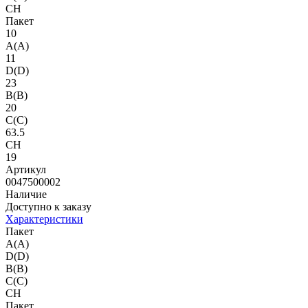
CH
Пакет
10
A(A)
11
D(D)
23
B(B)
20
C(C)
63.5
CH
19
Артикул
0047500002
Наличие
Доступно к заказу
Характеристики
Пакет
A(A)
D(D)
B(B)
C(C)
CH
Пакет