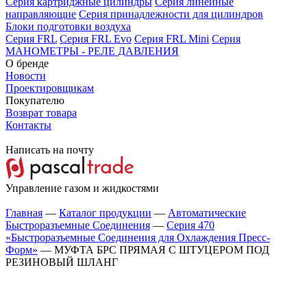
Серия картриджные цилиндры
Серия линейные
направляющие
Серия принадлежности для цилиндров
Блоки подготовки воздуха
Серия FRL
Серия FRL Evo
Серия FRL Mini
Серия
МАНОМЕТРЫ - РЕЛЕ ДАВЛЕНИЯ
О бренде
Новости
Проектировщикам
Покупателю
Возврат товара
Контакты
Написать на почту
Управление газом и жидкостями
Главная
—
Каталог продукции
—
Автоматические
Быстроразъемные Соединения
—
Серия 470
«Быстроразъемные Соединения для Охлаждения Пресс-
Форм»
—
МУФТА БРС ПРЯМАЯ С ШТУЦЕРОМ ПОД
РЕЗИНОВЫЙ ШЛАНГ