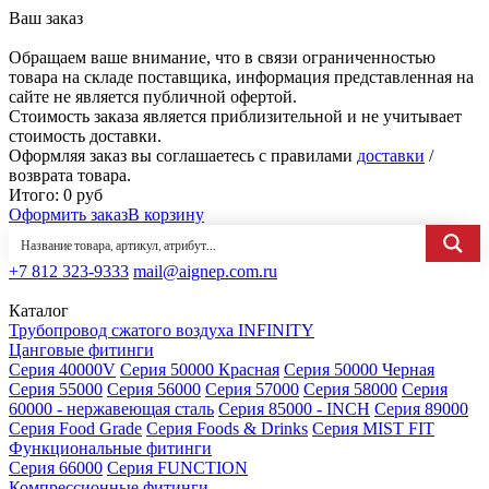
Ваш заказ
Обращаем ваше внимание, что в связи ограниченностью
товара на складе поставщика, информация представленная на
сайте не является публичной офертой.
Стоимость заказа является приблизительной и не учитывает
стоимость доставки.
Оформляя заказ вы соглашаетесь с правилами
доставки
/
возврата товара.
Итого:
0
руб
Оформить заказ
В корзину
+7 812 323-9333
mail@aignep.com.ru
Каталог
Трубопровод сжатого воздуха INFINITY
Цанговые фитинги
Серия 40000V
Серия 50000 Красная
Серия 50000 Черная
Серия 55000
Серия 56000
Серия 57000
Серия 58000
Серия
60000 - нержавеющая сталь
Серия 85000 - INCH
Серия 89000
Серия Food Grade
Серия Foods & Drinks
Серия MIST FIT
Функциональные фитинги
Серия 66000
Серия FUNCTION
Компрессионные фитинги